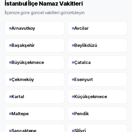
İstanbul
İlçe Namaz Vakitleri
İlçenize göre güncel vakitleri görüntüleyin
Arnavutkoy
Avcilar
Başakşehi̇r
Beyli̇kdüzü
Büyükçekmece
Çatalca
Çekmeköy
Esenyurt
Kartal
Küçükçekmece
Maltepe
Pendi̇k
Sancaktepe
Si̇li̇vri̇