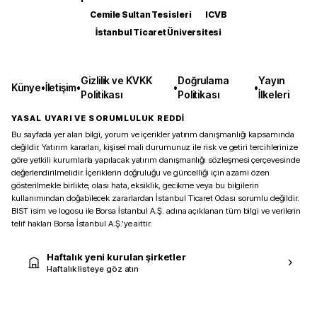
Cemile Sultan Tesisleri
ICVB
İstanbul Ticaret Üniversitesi
Gizlilik ve KVKK
Doğrulama
Yayın
Künye
•
İletişim
•
•
•
Politikası
Politikası
İlkeleri
YASAL UYARI VE SORUMLULUK REDDİ
Bu sayfada yer alan bilgi, yorum ve içerikler yatırım danışmanlığı kapsamında
değildir. Yatırım kararları, kişisel mali durumunuz ile risk ve getiri tercihlerinize
göre yetkili kurumlarla yapılacak yatırım danışmanlığı sözleşmesi çerçevesinde
değerlendirilmelidir. İçeriklerin doğruluğu ve güncelliği için azami özen
gösterilmekle birlikte, olası hata, eksiklik, gecikme veya bu bilgilerin
kullanımından doğabilecek zararlardan İstanbul Ticaret Odası sorumlu değildir.
BIST isim ve logosu ile Borsa İstanbul A.Ş. adına açıklanan tüm bilgi ve verilerin
telif hakları Borsa İstanbul A.Ş.’ye aittir.
Haftalık yeni kurulan şirketler
Haftalık listeye göz atın