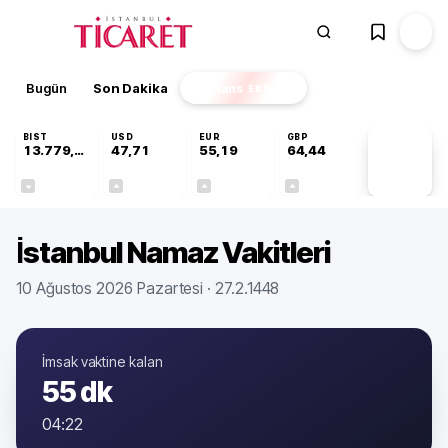
Bugün
Son Dakika
Finans
EKSTRA
BIST
USD
EUR
GBP
13.779,39
47,71
55,19
64,44
PİYASA
VERİLERİ
-0,14%
+0,01%
+0,01%
+0,03%
İstanbul Namaz Vakitleri
10 Ağustos 2026 Pazartesi
· 27.2.1448
İmsak
vaktine kalan
55 dk
04:22