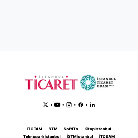
•
•
•
•
İTOTAM
BTM
SoftITo
Kitap İstanbul
Teknopark İstanbul
İDTM İstanbul
İTOSAM