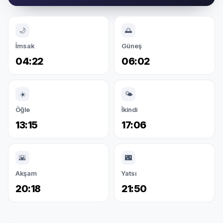
🌙
🌅
İmsak
Güneş
04:22
06:02
☀️
🌤️
Öğle
İkindi
13:15
17:06
🌇
🌃
Akşam
Yatsı
20:18
21:50