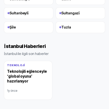
Sultanbeyli̇
Sultangazi̇
Şi̇le
Tuzla
İstanbul Haberleri
İstanbul ile ilgili son haberler
TEKNOLOJI
Teknolojili eğlenceyle
‘global oyuna’
hazırlanıyor
1y önce