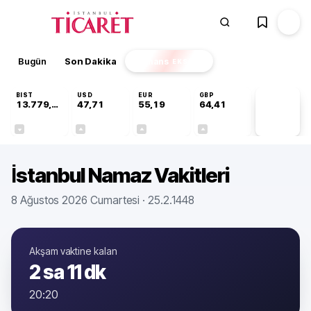
Bugün
Son Dakika
Finans
EKSTRA
BIST
USD
EUR
GBP
13.779,39
47,71
55,19
64,41
PİYASA
VERİLERİ
-0,14%
+0,18%
+0,32%
+0,38%
İstanbul Namaz Vakitleri
8 Ağustos 2026 Cumartesi
· 25.2.1448
Akşam
vaktine kalan
2 sa 11 dk
20:20