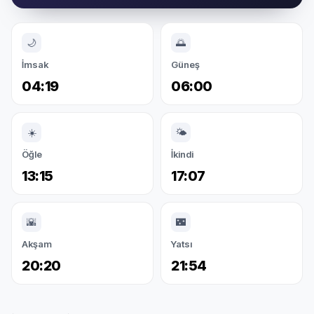
🌙
🌅
İmsak
Güneş
04:19
06:00
☀️
🌤️
Öğle
İkindi
13:15
17:07
🌇
🌃
Akşam
Yatsı
20:20
21:54