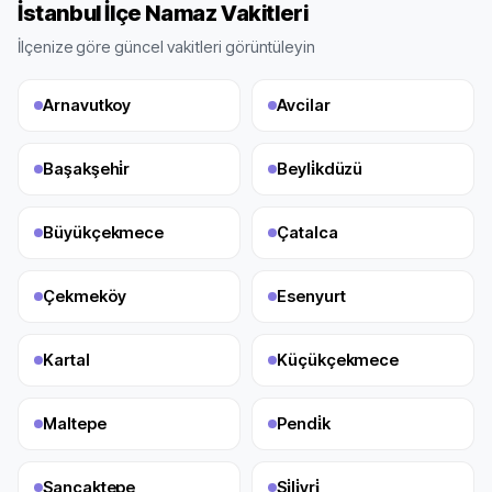
İstanbul
İlçe Namaz Vakitleri
İlçenize göre güncel vakitleri görüntüleyin
Arnavutkoy
Avcilar
Başakşehi̇r
Beyli̇kdüzü
Büyükçekmece
Çatalca
Çekmeköy
Esenyurt
Kartal
Küçükçekmece
Maltepe
Pendi̇k
Sancaktepe
Si̇li̇vri̇