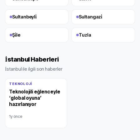
Sultanbeyli̇
Sultangazi̇
Şi̇le
Tuzla
İstanbul Haberleri
İstanbul ile ilgili son haberler
TEKNOLOJI
Teknolojili eğlenceyle
‘global oyuna’
hazırlanıyor
1y önce