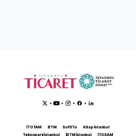
•
•
•
•
İTOTAM
BTM
SoftITo
Kitap İstanbul
Teknopark İstanbul
İDTM İstanbul
İTOSAM