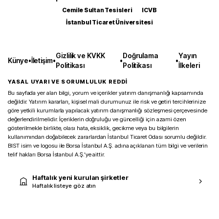
Cemile Sultan Tesisleri
ICVB
İstanbul Ticaret Üniversitesi
Gizlilik ve KVKK
Doğrulama
Yayın
Künye
•
İletişim
•
•
•
Politikası
Politikası
İlkeleri
YASAL UYARI VE SORUMLULUK REDDİ
Bu sayfada yer alan bilgi, yorum ve içerikler yatırım danışmanlığı kapsamında
değildir. Yatırım kararları, kişisel mali durumunuz ile risk ve getiri tercihlerinize
göre yetkili kurumlarla yapılacak yatırım danışmanlığı sözleşmesi çerçevesinde
değerlendirilmelidir. İçeriklerin doğruluğu ve güncelliği için azami özen
gösterilmekle birlikte, olası hata, eksiklik, gecikme veya bu bilgilerin
kullanımından doğabilecek zararlardan İstanbul Ticaret Odası sorumlu değildir.
BIST isim ve logosu ile Borsa İstanbul A.Ş. adına açıklanan tüm bilgi ve verilerin
telif hakları Borsa İstanbul A.Ş.’ye aittir.
Haftalık yeni kurulan şirketler
Haftalık listeye göz atın