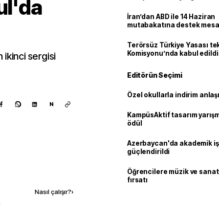
ul'da
İran’dan ABD ile 14 Haziran
mutabakatına destek mesa
Terörsüz Türkiye Yasası tek
Komisyonu’nda kabul edildi
ikinci sergisi
Editörün Seçimi
Özel okullarla indirim anla
N
KampüsAktif tasarım yarış
ödül
Azerbaycan'da akademik işb
güçlendirildi
Kaynak ekle
Öğrencilere müzik ve sanat
fırsatı
Nasıl çalışır?
›
k