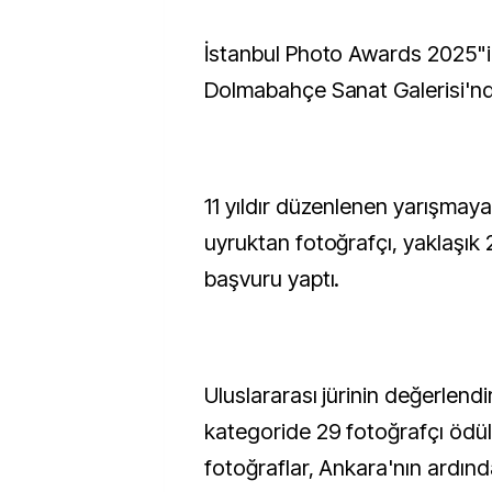
İstanbul Photo Awards 2025"in ikinci sergisi,
Dolmabahçe Sanat Galerisi'nde
11 yıldır düzenlenen yarışmaya, 
uyruktan fotoğrafçı, yaklaşık 2
başvuru yaptı.
Uluslararası jürinin değerlend
kategoride 29 fotoğrafçı ödül
fotoğraflar, Ankara'nın ardında