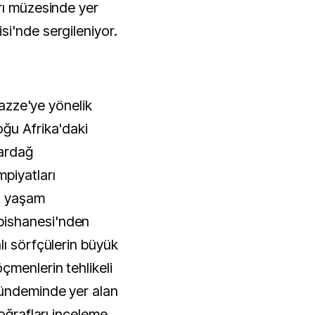
rı müzesinde yer
i'nde sergileniyor.
 Gazze'ye yönelik
ğu Afrika'daki
nardağ
piyatları
ın yaşam
ishanesi'nden
lı sörfçülerin büyük
menlerin tehlikeli
gündeminde yer alan
toğrafları inceleme