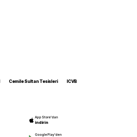
M
Cemile Sultan Tesisleri
ICVB
App Store'dan
indirin
Google Play'den