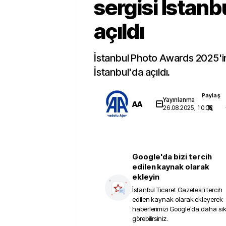
sergisi İstanb
açıldı
İstanbul Photo Awards 2025'in 
İstanbul'da açıldı.
Paylaş
Yayınlanma
AA
26.08.2025, 10:08
Google'da bizi tercih
edilen kaynak olarak
ekleyin
İstanbul Ticaret Gazetesi
'i tercih
edilen kaynak olarak ekleyerek
haberlerimizi Google'da daha sı
görebilirsiniz.