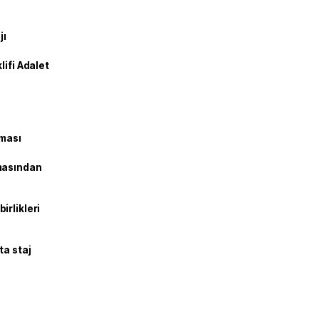
jı
lifi Adalet
şması
masından
irlikleri
ta staj