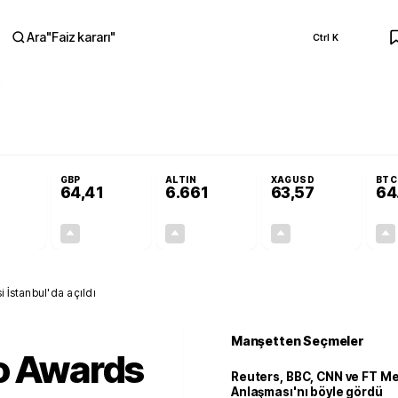
Ara
"
Faiz kararı
"
Ctrl K
RA
Adalet Komisyonu’nda kabul edildi
Terörsüz Türkiye Yasası teklifi Adalet K
GBP
ALTIN
XAGUSD
BTC
64,41
6.661
63,57
64
+0,32%
+0,38%
+2,59%
+3,37%
0,18
0,24
167,96
2,07
i İstanbul'da açıldı
Manşetten Seçmeler
to Awards
Reuters, BBC, CNN ve FT M
Anlaşması'nı böyle gördü