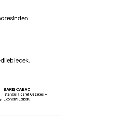
adresinden
edilebilecek.
BARIŞ CABACI
İstanbul Ticaret Gazetesi –
Ekonomi Editörü