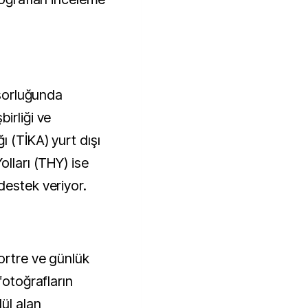
nsorluğunda
irliği ve
 (TİKA) yurt dışı
olları (THY) ise
destek veriyor.
ortre ve günlük
fotoğrafların
ül alan