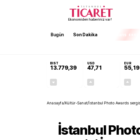
Ekonomiden haberiniz var!
Bugün
Son Dakika
Finans
EKST
SON DAKİKA
Terörsüz Türkiye Yasası teklifi 
BIST
USD
EUR
13.779,39
47,71
55,19
-0,14%
+0,18%
-19,42
0,09
Anasayfa
/
Kültür-Sanat
/
İstanbul Photo Awards sergis
İstanbul Pho