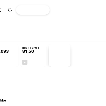
ÜYE
CANLI BORSA
Girişi
omisyonu’nda kabul edildi
BRENTSPOT
.993
81,50
PİYASA
VERİLERİ
+0,63%
-1,55%
+0,00
-1,28
ekke