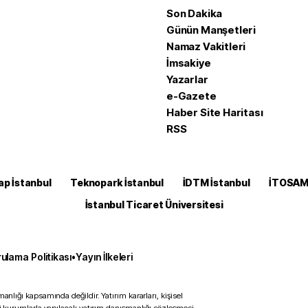
Son Dakika
Günün Manşetleri
Namaz Vakitleri
İmsakiye
Yazarlar
e-Gazete
Haber Site Haritası
RSS
ap İstanbul
Teknopark İstanbul
İDTM İstanbul
İTOSA
İstanbul Ticaret Üniversitesi
ulama Politikası
•
Yayın İlkeleri
anlığı kapsamında değildir. Yatırım kararları, kişisel