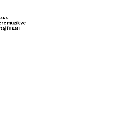
SANAT
ere müzik ve
aj fırsatı