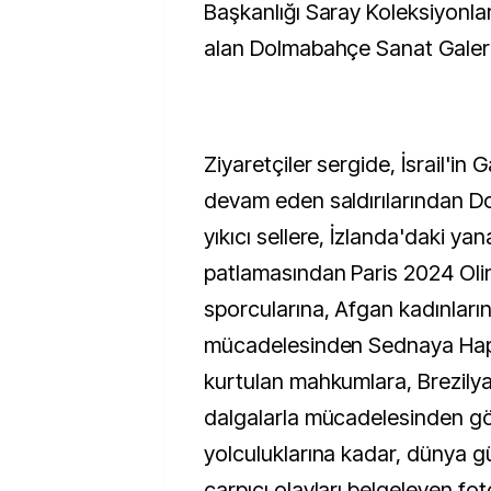
Başkanlığı Saray Koleksiyonla
alan Dolmabahçe Sanat Galeris
Ziyaretçiler sergide, İsrail'in
devam eden saldırılarından Do
yıkıcı sellere, İzlanda'daki ya
patlamasından Paris 2024 Olim
sporcularına, Afgan kadınlar
mücadelesinden Sednaya Hap
kurtulan mahkumlara, Brezilya
dalgalarla mücadelesinden göç
yolculuklarına kadar, dünya 
çarpıcı olayları belgeleyen fo