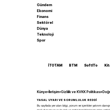
Gündem
Ekonomi
Finans
Sektörel
Dünya
Teknoloji
Spor
İTOTAM
BTM
SoftITo
Kit
Künye
•
İletişim
•
Gizlilik ve KVKK Politikası
•
Doğr
YASAL UYARI VE SORUMLULUK REDDİ
Bu sayfada yer alan bilgi, yorum ve içerikler yatırım danışm