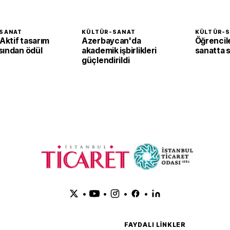
SANAT
KÜLTÜR-SANAT
KÜLTÜR-
ktif tasarım
Azerbaycan'da
Öğrencil
sından ödül
akademik işbirlikleri
sanatta st
güçlendirildi
•
•
•
•
FAYDALI LINKLER