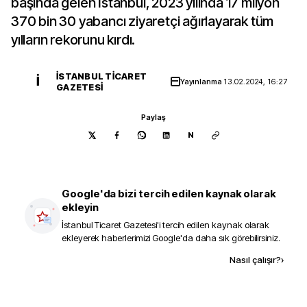
başında gelen İstanbul, 2023 yılında 17 milyon
370 bin 30 yabancı ziyaretçi ağırlayarak tüm
yılların rekorunu kırdı.
İSTANBUL TICARET
İ
Yayınlanma
13.02.2024, 16:27
GAZETESI
Paylaş
N
Google'da bizi tercih edilen kaynak olarak
ekleyin
İstanbul Ticaret Gazetesi
'i tercih edilen kaynak olarak
ekleyerek haberlerimizi Google'da daha sık görebilirsiniz.
Kaynak ekle
Nasıl çalışır?
›