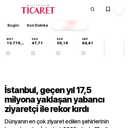
Bugün
Son Dakika
Finans
EKSTRA
BIST
USD
EUR
GBP
13.779,39
47,71
55,19
64,41
PİYASA
VERİLERİ
-0,14%
+0,18%
+0,32%
+0,38%
Kültür-Sanat
İstanbul, geçen yıl 17,5
milyona yaklaşan yabancı
ziyaretçi ile rekor kırdı
Dünyanın en çok ziyaret edilen şehirlerinin