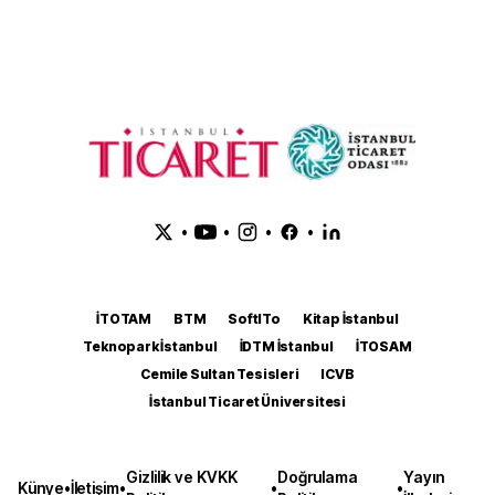
•
•
•
•
İTOTAM
BTM
SoftITo
Kitap İstanbul
Teknopark İstanbul
İDTM İstanbul
İTOSAM
Cemile Sultan Tesisleri
ICVB
İstanbul Ticaret Üniversitesi
Gizlilik ve KVKK
Doğrulama
Yayın
Künye
•
İletişim
•
•
•