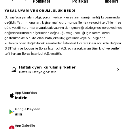
Politikası
Politikası
İlkeleri
YASAL UYARI VE SORUMLULUK REDDİ
Bu sayfada yer alan bilgi, yorum ve içerikler yatırım danışmanlığı kapsamında
değildir. Yatırım kararları, kişisel mali durumunuz ile risk ve getiri tercihlerinize
göre yetkili kurumlarla yapılacak yatırım danışmanlığı sözleşmesi çerçevesinde
değerlendirilmelidir. İçeriklerin doğruluğu ve güncelliği için azami özen
gösterilmekle birlikte, olası hata, eksiklik, gecikme veya bu bilgilerin
kullanımından doğabilecek zararlardan İstanbul Ticaret Odası sorumlu değildir.
BIST isim ve logosu ile Borsa İstanbul A.Ş. adına açıklanan tüm bilgi ve verilerin
telif hakları Borsa İstanbul A.Ş.’ye aittir.
Haftalık yeni kurulan şirketler
Haftalık listeye göz atın
App Store'dan
indirin
Google Play'den
alın
App Galeri ile