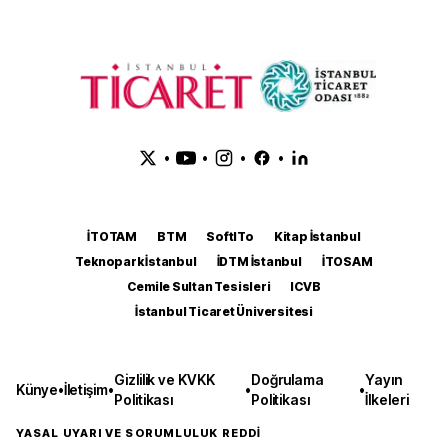
•
•
•
•
İTOTAM
BTM
SoftITo
Kitap İstanbul
Teknopark İstanbul
İDTM İstanbul
İTOSAM
Cemile Sultan Tesisleri
ICVB
İstanbul Ticaret Üniversitesi
Gizlilik ve KVKK
Doğrulama
Yayın
Künye
•
İletişim
•
•
•
Politikası
Politikası
İlkeleri
YASAL UYARI VE SORUMLULUK REDDİ