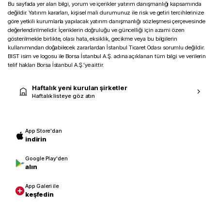
Bu sayfada yer alan bilgi, yorum ve içerikler yatırım danışmanlığı kapsamında
değildir. Yatırım kararları, kişisel mali durumunuz ile risk ve getiri tercihlerinize
göre yetkili kurumlarla yapılacak yatırım danışmanlığı sözleşmesi çerçevesinde
değerlendirilmelidir. İçeriklerin doğruluğu ve güncelliği için azami özen
gösterilmekle birlikte, olası hata, eksiklik, gecikme veya bu bilgilerin
kullanımından doğabilecek zararlardan İstanbul Ticaret Odası sorumlu değildir.
BIST isim ve logosu ile Borsa İstanbul A.Ş. adına açıklanan tüm bilgi ve verilerin
telif hakları Borsa İstanbul A.Ş.’ye aittir.
Haftalık yeni kurulan şirketler
Haftalık listeye göz atın
App Store'dan
indirin
Google Play'den
alın
App Galeri ile
keşfedin