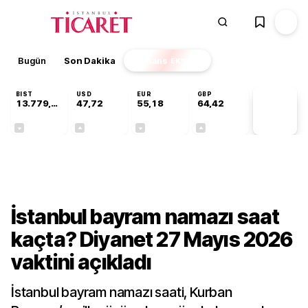
Bugün
Son Dakika
Finans
EKSTRA
BIST
USD
EUR
GBP
13.779,39
47,72
55,18
64,42
PİYASA
VERİLERİ
-0,14%
+0,01%
-0,01%
+0,01%
Gündem
İstanbul bayram namazı saat
kaçta? Diyanet 27 Mayıs 2026
vaktini açıkladı
İstanbul bayram namazı saati, Kurban