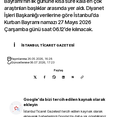
Bayramı’nın ilk gününe kısa süre kala en çok
araştırılan başlıklar arasında yer aldı. Diyanet
İşleri Başkanlığı verilerine göre İstanbul’da
Kurban Bayramı namazı 27 Mayıs 2026
Çarşamba günü saat 06.12’de kılınacak.
İ
İSTANBUL TICARET GAZETESI
Yayınlanma
26.05.2026, 16:28
Güncellenme
06.07.2026, 17:23
Paylaş
N
Google'da bizi tercih edilen kaynak olarak
ekleyin
İstanbul Ticaret Gazetesi
'i tercih edilen kaynak olarak
ekleyerek haberlerimizi Google'da daha sık görebilirsiniz.