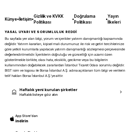
Gizlilik ve KVKK
Doğrulama
Yayın
Künye
•
İletişim
•
•
•
Politikası
Politikası
İlkeleri
YASAL UYARI VE SORUMLULUK REDDİ
Bu sayfada yer alan bilgi, yorum ve içerikler yatırım danışmanlığı kapsamında
değildir. Yatırım kararları, kişisel mali durumunuz ile risk ve getiri tercihlerinize
göre yetkili kurumlarla yapılacak yatırım danışmanlığı sözleşmesi çerçevesinde
değerlendirilmelidir. İçeriklerin doğruluğu ve güncelliği için azami özen
gösterilmekle birlikte, olası hata, eksiklik, gecikme veya bu bilgilerin
kullanımından doğabilecek zararlardan İstanbul Ticaret Odası sorumlu değildir.
BIST isim ve logosu ile Borsa İstanbul A.Ş. adına açıklanan tüm bilgi ve verilerin
telif hakları Borsa İstanbul A.Ş.’ye aittir.
Haftalık yeni kurulan şirketler
Haftalık listeye göz atın
App Store'dan
indirin