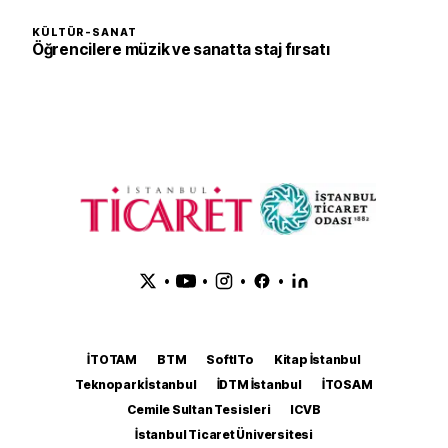
KÜLTÜR-SANAT
Öğrencilere müzik ve sanatta staj fırsatı
•
•
•
•
İTOTAM
BTM
SoftITo
Kitap İstanbul
Teknopark İstanbul
İDTM İstanbul
İTOSAM
Cemile Sultan Tesisleri
ICVB
İstanbul Ticaret Üniversitesi