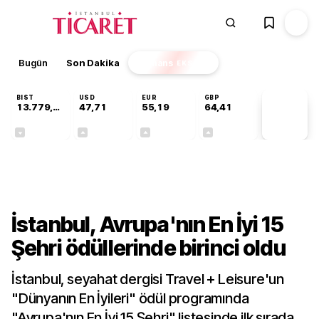
Bugün
Son Dakika
Finans
EKSTRA
BIST
USD
EUR
GBP
13.779,39
47,71
55,19
64,41
PİYASA
VERİLERİ
-0,14%
+0,18%
+0,32%
+0,38%
Kültür-Sanat
İstanbul, Avrupa'nın En İyi 15
Şehri ödüllerinde birinci oldu
İstanbul, seyahat dergisi Travel + Leisure'un
"Dünyanın En İyileri" ödül programında
"Avrupa'nın En İyi 15 Şehri" listesinde ilk sırada