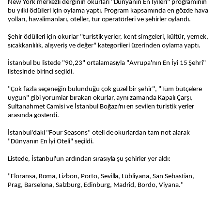
New York merkezli derginin okurları "Dünyanın En İyileri" programının
bu yılki ödülleri için oylama yaptı. Program kapsamında en gözde hava
yolları, havalimanları, oteller, tur operatörleri ve şehirler oylandı.
Şehir ödülleri için okurlar "turistik yerler, kent simgeleri, kültür, yemek,
sıcakkanlılık, alışveriş ve değer" kategorileri üzerinden oylama yaptı.
İstanbul bu listede "90,23" ortalamasıyla "Avrupa'nın En İyi 15 Şehri"
listesinde birinci seçildi.
"Çok fazla seçeneğin bulunduğu çok güzel bir şehir", "Tüm bütçelere
uygun" gibi yorumlar bırakan okurlar, aynı zamanda Kapalı Çarşı,
Sultanahmet Camisi ve İstanbul Boğazı'nı en sevilen turistik yerler
arasında gösterdi.
İstanbul'daki "Four Seasons" oteli de okurlardan tam not alarak
"Dünyanın En İyi Oteli" seçildi.
Listede, İstanbul'un ardından sırasıyla şu şehirler yer aldı:
"Floransa, Roma, Lizbon, Porto, Sevilla, Lübliyana, San Sebastian,
Prag, Barselona, Salzburg, Edinburg, Madrid, Bordo, Viyana."