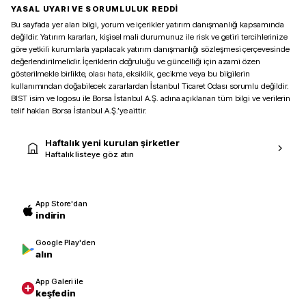
YASAL UYARI VE SORUMLULUK REDDİ
Bu sayfada yer alan bilgi, yorum ve içerikler yatırım danışmanlığı kapsamında
değildir. Yatırım kararları, kişisel mali durumunuz ile risk ve getiri tercihlerinize
göre yetkili kurumlarla yapılacak yatırım danışmanlığı sözleşmesi çerçevesinde
değerlendirilmelidir. İçeriklerin doğruluğu ve güncelliği için azami özen
gösterilmekle birlikte, olası hata, eksiklik, gecikme veya bu bilgilerin
kullanımından doğabilecek zararlardan İstanbul Ticaret Odası sorumlu değildir.
BIST isim ve logosu ile Borsa İstanbul A.Ş. adına açıklanan tüm bilgi ve verilerin
telif hakları Borsa İstanbul A.Ş.’ye aittir.
Haftalık yeni kurulan şirketler
Haftalık listeye göz atın
App Store'dan
indirin
Google Play'den
alın
App Galeri ile
keşfedin