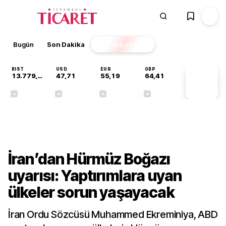
Bugün
Son Dakika
Finans
EKSTRA
BIST
USD
EUR
GBP
13.779,39
47,71
55,19
64,41
PİYASA
VERİLERİ
-0,14%
+0,18%
+0,32%
+0,38%
Dünya
İran’dan Hürmüz Boğazı
uyarısı: Yaptırımlara uyan
ülkeler sorun yaşayacak
İran Ordu Sözcüsü Muhammed Ekreminiya, ABD