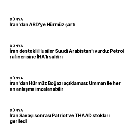
DÜNYA
İran'dan ABD'ye Hürmüz şartı
DÜNYA
İran destekli Husiler Suudi Arabistan'ı vurdu: Petrol
rafinerisine İHA'lı saldırı
DÜNYA
İran'dan Hürmüz Boğazı açıklaması: Umman ile her
an anlaşma imzalanabilir
DÜNYA
İran Savaşı sonrası Patriot ve THAAD stokları
geriledi