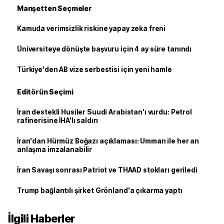
Manşetten Seçmeler
Kamuda verimsizlik riskine yapay zeka freni
Üniversiteye dönüşte başvuru için 4 ay süre tanındı
Türkiye'den AB vize serbestisi için yeni hamle
Editörün Seçimi
İran destekli Husiler Suudi Arabistan'ı vurdu: Petrol
rafinerisine İHA'lı saldırı
İran'dan Hürmüz Boğazı açıklaması: Umman ile her an
anlaşma imzalanabilir
İran Savaşı sonrası Patriot ve THAAD stokları geriledi
Trump bağlantılı şirket Grönland'a çıkarma yaptı
İlgili Haberler