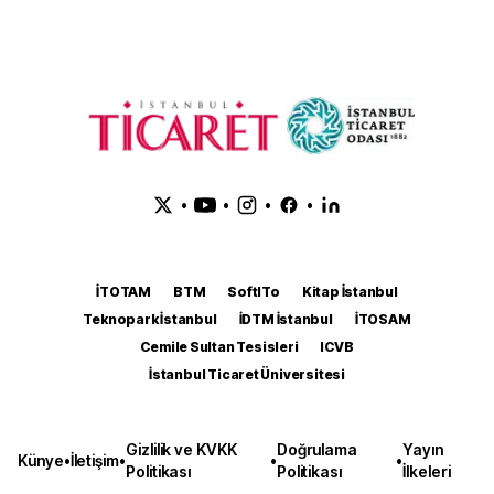
•
•
•
•
İTOTAM
BTM
SoftITo
Kitap İstanbul
Teknopark İstanbul
İDTM İstanbul
İTOSAM
Cemile Sultan Tesisleri
ICVB
İstanbul Ticaret Üniversitesi
Gizlilik ve KVKK
Doğrulama
Yayın
Künye
•
İletişim
•
•
•
Politikası
Politikası
İlkeleri