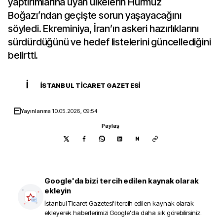
yaptırımlarına uyan ülkelerin Hürmüz
Boğazı’ndan geçişte sorun yaşayacağını
söyledi. Ekreminiya, İran’ın askeri hazırlıklarını
sürdürdüğünü ve hedef listelerini güncellediğini
belirtti.
İ
İSTANBUL TICARET GAZETESI
Yayınlanma
10.05.2026, 09:54
Paylaş
N
Google'da bizi tercih edilen kaynak olarak
ekleyin
İstanbul Ticaret Gazetesi
'i tercih edilen kaynak olarak
ekleyerek haberlerimizi Google'da daha sık görebilirsiniz.