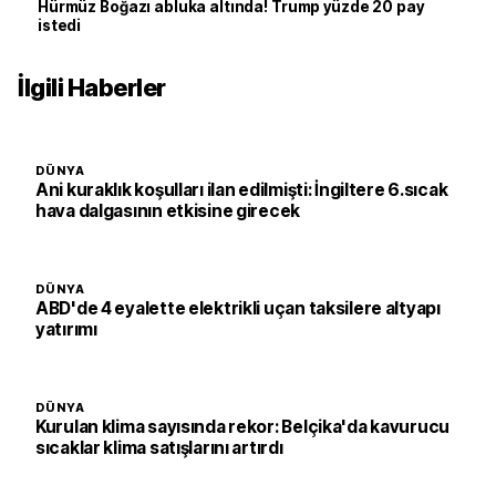
Hürmüz Boğazı abluka altında! Trump yüzde 20 pay
istedi
İlgili Haberler
DÜNYA
Ani kuraklık koşulları ilan edilmişti: İngiltere 6.sıcak
hava dalgasının etkisine girecek
DÜNYA
ABD'de 4 eyalette elektrikli uçan taksilere altyapı
yatırımı
DÜNYA
Kurulan klima sayısında rekor: Belçika'da kavurucu
sıcaklar klima satışlarını artırdı