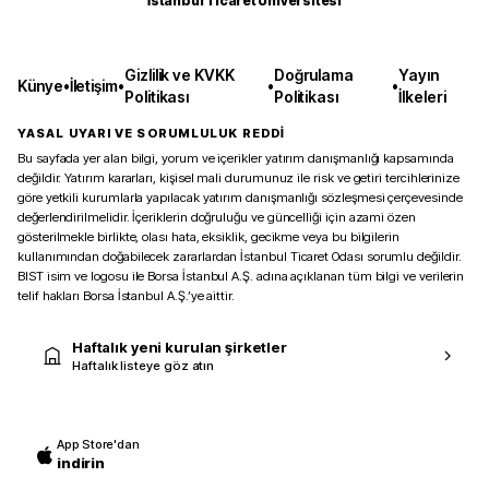
İstanbul Ticaret Üniversitesi
Gizlilik ve KVKK
Doğrulama
Yayın
Künye
•
İletişim
•
•
•
Politikası
Politikası
İlkeleri
YASAL UYARI VE SORUMLULUK REDDİ
Bu sayfada yer alan bilgi, yorum ve içerikler yatırım danışmanlığı kapsamında
değildir. Yatırım kararları, kişisel mali durumunuz ile risk ve getiri tercihlerinize
göre yetkili kurumlarla yapılacak yatırım danışmanlığı sözleşmesi çerçevesinde
değerlendirilmelidir. İçeriklerin doğruluğu ve güncelliği için azami özen
gösterilmekle birlikte, olası hata, eksiklik, gecikme veya bu bilgilerin
kullanımından doğabilecek zararlardan İstanbul Ticaret Odası sorumlu değildir.
BIST isim ve logosu ile Borsa İstanbul A.Ş. adına açıklanan tüm bilgi ve verilerin
telif hakları Borsa İstanbul A.Ş.’ye aittir.
Haftalık yeni kurulan şirketler
Haftalık listeye göz atın
App Store'dan
indirin