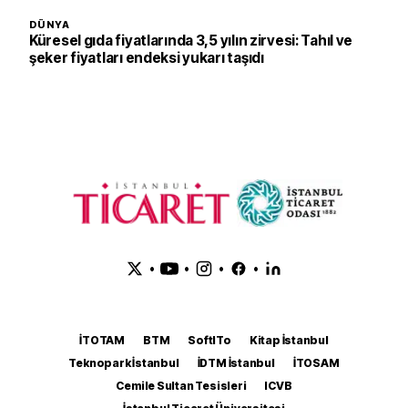
DÜNYA
Küresel gıda fiyatlarında 3,5 yılın zirvesi: Tahıl ve
şeker fiyatları endeksi yukarı taşıdı
•
•
•
•
İTOTAM
BTM
SoftITo
Kitap İstanbul
Teknopark İstanbul
İDTM İstanbul
İTOSAM
Cemile Sultan Tesisleri
ICVB