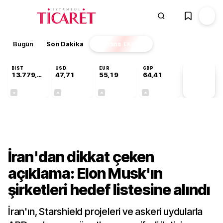
Bugün
Son Dakika
Finans
EKSTRA
BIST
USD
EUR
GBP
13.779,39
47,71
55,19
64,41
PİYASA
VERİLERİ
-0,14%
+0,18%
+0,32%
+0,38%
Dünya
İran'dan dikkat çeken
açıklama: Elon Musk'ın
şirketleri hedef listesine alındı
İran'ın, Starshield projeleri ve askeri uydularla