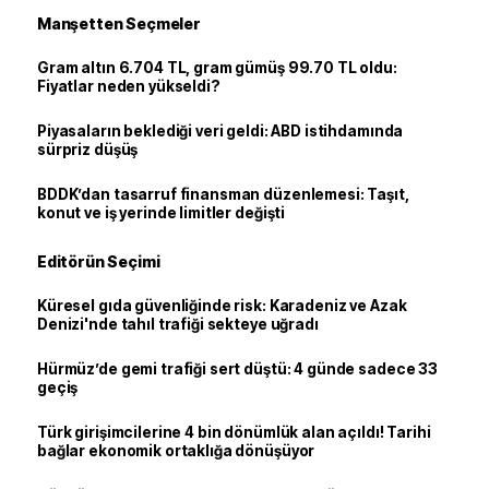
Manşetten Seçmeler
Gram altın 6.704 TL, gram gümüş 99.70 TL oldu:
Fiyatlar neden yükseldi?
Piyasaların beklediği veri geldi: ABD istihdamında
sürpriz düşüş
BDDK’dan tasarruf finansman düzenlemesi: Taşıt,
konut ve iş yerinde limitler değişti
Editörün Seçimi
Küresel gıda güvenliğinde risk: Karadeniz ve Azak
Denizi'nde tahıl trafiği sekteye uğradı
Hürmüz’de gemi trafiği sert düştü: 4 günde sadece 33
geçiş
Türk girişimcilerine 4 bin dönümlük alan açıldı! Tarihi
bağlar ekonomik ortaklığa dönüşüyor