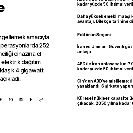
e
kadar yüzde 50 ihtimal veril
Daha yüksek emekli maaşı 
avantajı: Dilekçe tarihine d
Editörün Seçimi
 engellemek amacıyla
n operasyonlarda 252
İran ve Umman 'Güvenli güz
anlaştı
ciliği cihazına el
t elektrik dağıtım
ABD ile İran anlaşacak mı?
kadar yüzde 50 ihtimal veril
aklaşık 4 gigawatt
açıkladı.
Çin'den ABD'ye misilleme: İ
yasaklandı, 6 şirkete yaptır
Küresel nükleer kapasite ü
N
çıkacak: 2050 yılına kadar 6
dolarlık yatırım planı