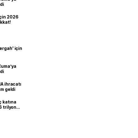
di
için 2026
ikkat!
ergah' için
 Cuma’ya
di
HA ihracatı
ım geldi
ç katına
 trilyon