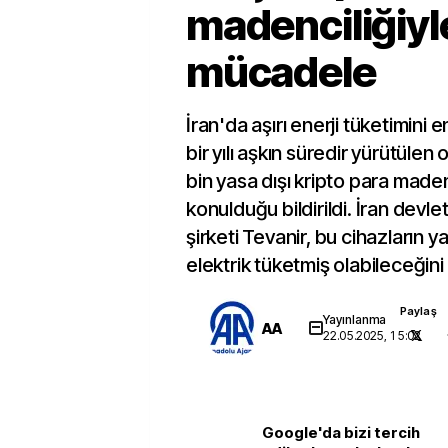
madenciliğiyl
mücadele
İran'da aşırı enerji tüketimini
bir yılı aşkın süredir yürütüle
bin yasa dışı kripto para maden
konulduğu bildirildi. İran devle
şirketi Tevanir, bu cihazların y
elektrik tüketmiş olabileceğini 
Paylaş
Yayınlanma
AA
22.05.2025, 15:02
Google'da bizi tercih