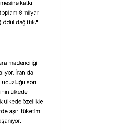
lmesine katkı
 toplam 8 milyar
 ödül dağıttık."
ara madenciliği
lıyor. İran'da
en ucuzluğu son
ğinin ülkede
 ülkede özellikle
de aşırı tüketim
aşanıyor.