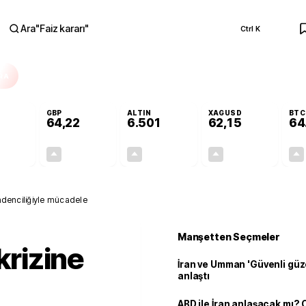
Ara
"
Faiz kararı
"
Ctrl K
RA
GBP
ALTIN
XAGUSD
BTC
64,22
6.501
62,15
64
+0,16%
+0,19%
+0,07%
+0,18%
0,09
0,12
4,74
0,11
 madenciliğiyle mücadele
Manşetten Seçmeler
krizine
İran ve Umman 'Güvenli güz
anlaştı
ABD ile İran anlaşacak mı?