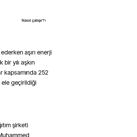
Kaynak ekle
Nasıl çalışır?
›
k
bir yılı aşkın
ar kapsamında 252
ele geçirildiği
ıtım şirketi
ı Muhammed