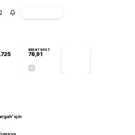
ÜYE
CANLI BORSA
Girişi
BRENTSPOT
.725
78,91
PİYASA
VERİLERİ
+0,75%
+0,61%
+0,00
0,48
ergah' için
 Cuma’ya