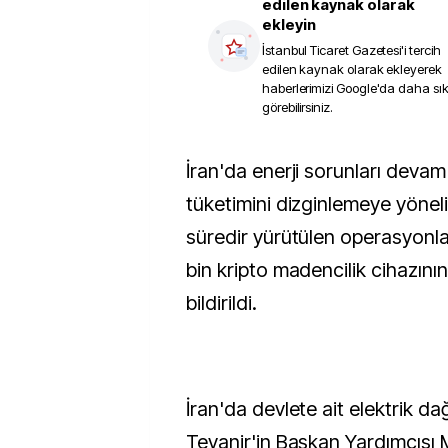
edilen kaynak olarak
ekleyin
İstanbul Ticaret Gazetesi
'i tercih
edilen kaynak olarak ekleyerek
haberlerimizi Google'da daha sı
görebilirsiniz.
İran'da enerji sorunları devam ederken aşırı enerji
tüketimini dizginlemeye yönelik 
süredir yürütülen operasyonl
bin kripto madencilik cihazının 
bildirildi.
İran'da devlete ait elektrik dağ
Tevanir'in Başkan Yardımcıs