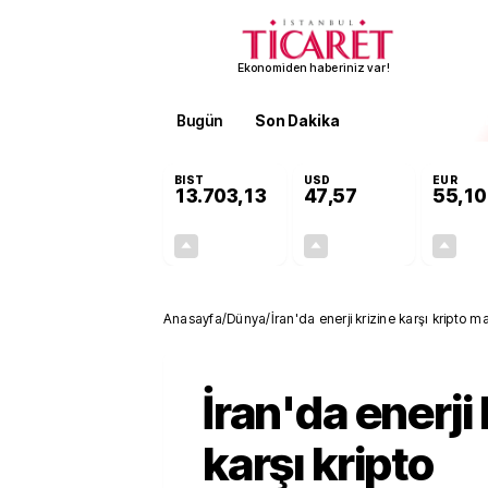
Ekonomiden haberiniz var!
Bugün
Son Dakika
Finans
EKST
BIST
USD
EUR
13.703,13
47,57
55,10
+0,11%
+0,01%
15,20
0,01
Anasayfa
/
Dünya
/
İran'da enerji krizine karşı kripto
İran'da enerji 
karşı kripto