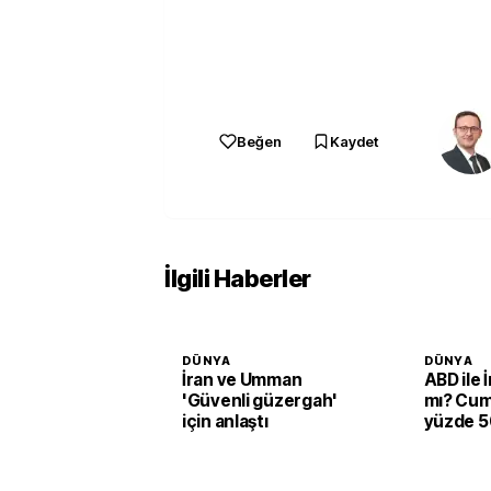
Beğen
Kaydet
İlgili Haberler
DÜNYA
DÜNYA
İran ve Umman
ABD ile 
'Güvenli güzergah'
mı? Cum
için anlaştı
yüzde 50
verildi