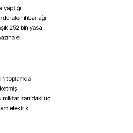
a yaptığı
rdürülen ihbar ağı
şık 252 bin yasa
hazına el
rın toplamda
üketmiş
u miktar İran’daki üç
lam elektrik