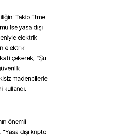
liğini Takip Etme
dmu ise yasa dışı
eniyle elektrik
n elektrik
kkati çekerek, "Şu
güvenlik
tkisiz madencilerle
i kullandı.
nın önemli
"Yasa dışı kripto