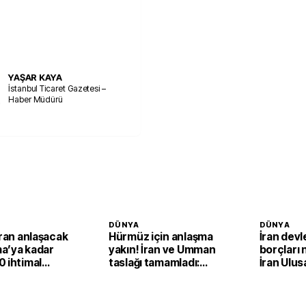
YAŞAR KAYA
İstanbul Ticaret Gazetesi –
Haber Müdürü
DÜNYA
DÜNYA
İran anlaşacak
Hürmüz için anlaşma
İran devl
a’ya kadar
yakın! İran ve Umman
borçları 
 ihtimal
taslağı tamamladı:
İran Ulus
Nihai onay bekleniyor
Şirketi'n
dondurd