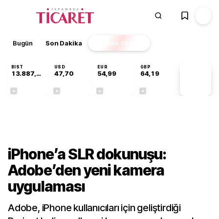
Bugün
Son Dakika
Finans
EKSTRA
BIST
USD
EUR
GBP
13.887,29
47,70
54,99
64,19
PİYASA
VERİLERİ
+0,64%
+0,17%
-0,04%
+0,03%
Teknoloji
iPhone’a SLR dokunuşu:
Adobe’den yeni kamera
uygulaması
Adobe, iPhone kullanıcıları için geliştirdiği