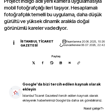
Project Indigo adlı yeni kamera uygulamasıyla
mobil fotoğrafçılığı ileri taşıyor. Hesaplamalı
fotoğrafçılık temelli bu uygulama, daha düşük
gürültü ve yüksek dinamik aralıkla doğal
görünümlü kareler vadediyor.
İSTANBUL TICARET
Yayınlanma
20.06.2025, 10:26
İ
GAZETESI
Güncellenme
06.07.2026, 22:42
Paylaş
N
Google'da bizi tercih edilen kaynak olarak
ekleyin
İstanbul Ticaret Gazetesi
'i tercih edilen kaynak olarak
ekleyerek haberlerimizi Google'da daha sık görebilirsiniz.
Kaynak ekle
Nasıl çalışır?
›