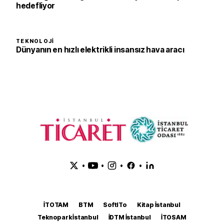
hedefliyor
TEKNOLOJI
Dünyanın en hızlı elektrikli insansız hava aracı
•
•
•
•
İTOTAM
BTM
SoftITo
Kitap İstanbul
Teknopark İstanbul
İDTM İstanbul
İTOSAM