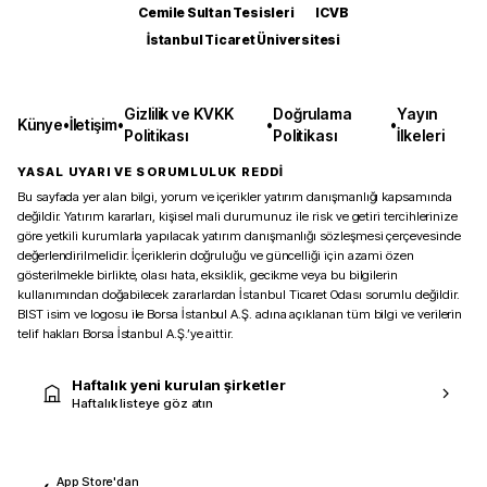
Cemile Sultan Tesisleri
ICVB
İstanbul Ticaret Üniversitesi
Gizlilik ve KVKK
Doğrulama
Yayın
Künye
•
İletişim
•
•
•
Politikası
Politikası
İlkeleri
YASAL UYARI VE SORUMLULUK REDDİ
Bu sayfada yer alan bilgi, yorum ve içerikler yatırım danışmanlığı kapsamında
değildir. Yatırım kararları, kişisel mali durumunuz ile risk ve getiri tercihlerinize
göre yetkili kurumlarla yapılacak yatırım danışmanlığı sözleşmesi çerçevesinde
değerlendirilmelidir. İçeriklerin doğruluğu ve güncelliği için azami özen
gösterilmekle birlikte, olası hata, eksiklik, gecikme veya bu bilgilerin
kullanımından doğabilecek zararlardan İstanbul Ticaret Odası sorumlu değildir.
BIST isim ve logosu ile Borsa İstanbul A.Ş. adına açıklanan tüm bilgi ve verilerin
telif hakları Borsa İstanbul A.Ş.’ye aittir.
Haftalık yeni kurulan şirketler
Haftalık listeye göz atın
App Store'dan