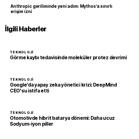
Anthropic geriliminde yeni adım: Mythos’a sınırlı
erişim izni
İlgili Haberler
TEKNOLOJI
Görme kaybı tedavisinde moleküler protez devrimi
TEKNOLOJI
Google’da yapay zeka yönetici krizi: DeepMind
CEO'su istifa etti
TEKNOLOJI
Otomotivde hibrit batarya dönemi: Daha ucuz
Sodyum-iyon piller