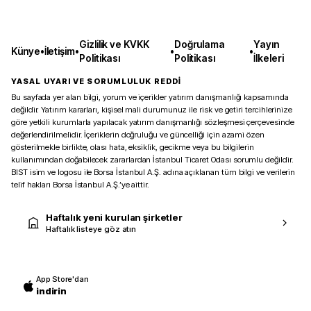
Gizlilik ve KVKK
Doğrulama
Yayın
Künye
•
İletişim
•
•
•
Politikası
Politikası
İlkeleri
YASAL UYARI VE SORUMLULUK REDDİ
Bu sayfada yer alan bilgi, yorum ve içerikler yatırım danışmanlığı kapsamında
değildir. Yatırım kararları, kişisel mali durumunuz ile risk ve getiri tercihlerinize
göre yetkili kurumlarla yapılacak yatırım danışmanlığı sözleşmesi çerçevesinde
değerlendirilmelidir. İçeriklerin doğruluğu ve güncelliği için azami özen
gösterilmekle birlikte, olası hata, eksiklik, gecikme veya bu bilgilerin
kullanımından doğabilecek zararlardan İstanbul Ticaret Odası sorumlu değildir.
BIST isim ve logosu ile Borsa İstanbul A.Ş. adına açıklanan tüm bilgi ve verilerin
telif hakları Borsa İstanbul A.Ş.’ye aittir.
Haftalık yeni kurulan şirketler
Haftalık listeye göz atın
App Store'dan
indirin