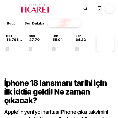
Bugün
Son Dakika
Finans
EKSTRA
BIST
USD
EUR
GBP
13.798,82
47,70
55,01
64,22
PİYASA
VERİLERİ
+0,70%
+0,16%
-0,01%
+0,08%
Teknoloji
İphone 18 lansmanı tarihi için
ilk iddia geldi! Ne zaman
çıkacak?
Apple’ın yeni yol haritası iPhone çıkış takvimini