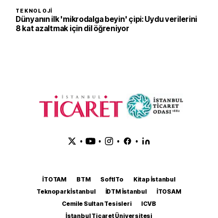
TEKNOLOJI
Dünyanın ilk 'mikrodalga beyin' çipi: Uydu verilerini
8 kat azaltmak için dil öğreniyor
•
•
•
•
İTOTAM
BTM
SoftITo
Kitap İstanbul
Teknopark İstanbul
İDTM İstanbul
İTOSAM
Cemile Sultan Tesisleri
ICVB
İstanbul Ticaret Üniversitesi