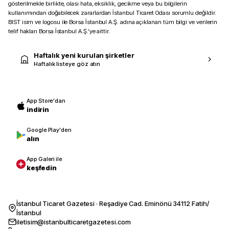
gösterilmekle birlikte, olası hata, eksiklik, gecikme veya bu bilgilerin
kullanımından doğabilecek zararlardan İstanbul Ticaret Odası sorumlu değildir.
BIST isim ve logosu ile Borsa İstanbul A.Ş. adına açıklanan tüm bilgi ve verilerin
telif hakları Borsa İstanbul A.Ş.’ye aittir.
Haftalık yeni kurulan şirketler
Haftalık listeye göz atın
App Store'dan
indirin
Google Play'den
alın
App Galeri ile
keşfedin
İstanbul Ticaret Gazetesi · Reşadiye Cad. Eminönü 34112 Fatih/
İstanbul
iletisim@istanbulticaretgazetesi.com