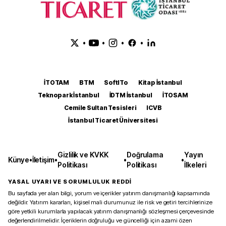
•
•
•
•
İTOTAM
BTM
SoftITo
Kitap İstanbul
Teknopark İstanbul
İDTM İstanbul
İTOSAM
Cemile Sultan Tesisleri
ICVB
İstanbul Ticaret Üniversitesi
Gizlilik ve KVKK
Doğrulama
Yayın
Künye
•
İletişim
•
•
•
Politikası
Politikası
İlkeleri
YASAL UYARI VE SORUMLULUK REDDİ
Bu sayfada yer alan bilgi, yorum ve içerikler yatırım danışmanlığı kapsamında
değildir. Yatırım kararları, kişisel mali durumunuz ile risk ve getiri tercihlerinize
göre yetkili kurumlarla yapılacak yatırım danışmanlığı sözleşmesi çerçevesinde
değerlendirilmelidir. İçeriklerin doğruluğu ve güncelliği için azami özen