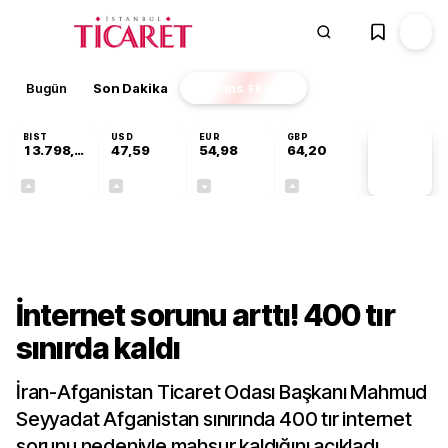
Bugün
Son Dakika
Finans
EKSTRA
BIST
USD
EUR
GBP
13.798,82
47,59
54,98
64,20
PİYASA
VERİLERİ
+0,70%
+0,06%
-0,06%
+0,16%
Dünya
İnternet sorunu arttı! 400 tır
sınırda kaldı
İran-Afganistan Ticaret Odası Başkanı Mahmud
Seyyadat Afganistan sınırında 400 tır internet
sorunu nedeniyle mahsur kaldığını açıkladı.