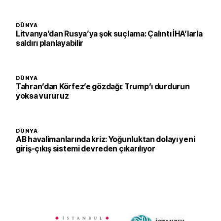
DÜNYA
Litvanya’dan Rusya’ya şok suçlama: Çalıntı İHA’larla
saldırı planlayabilir
DÜNYA
Tahran’dan Körfez’e gözdağı: Trump’ı durdurun
yoksa vururuz
DÜNYA
AB havalimanlarında kriz: Yoğunluktan dolayı yeni
giriş-çıkış sistemi devreden çıkarılıyor