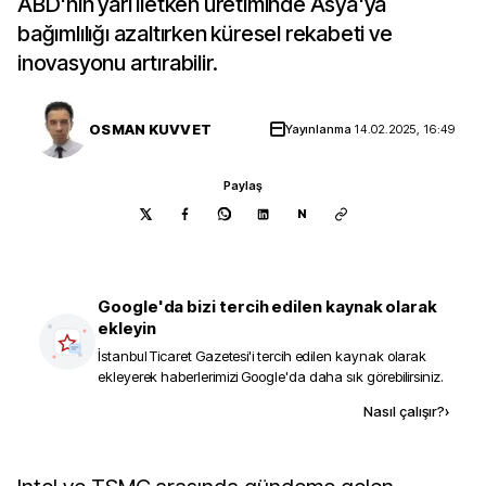
ABD'nin yarı iletken üretiminde Asya'ya
bağımlılığı azaltırken küresel rekabeti ve
inovasyonu artırabilir.
OSMAN KUVVET
Yayınlanma
14.02.2025, 16:49
Paylaş
N
Google'da bizi tercih edilen kaynak olarak
ekleyin
İstanbul Ticaret Gazetesi
'i tercih edilen kaynak olarak
ekleyerek haberlerimizi Google'da daha sık görebilirsiniz.
Kaynak ekle
Nasıl çalışır?
›