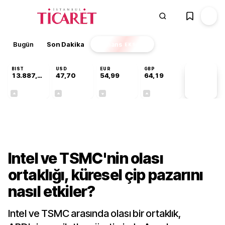
Bugün
Son Dakika
Finans
EKSTRA
BIST
USD
EUR
GBP
13.887,29
47,70
54,99
64,19
PİYASA
VERİLERİ
+0,64%
+0,17%
-0,04%
+0,03%
Teknoloji
Intel ve TSMC'nin olası
ortaklığı, küresel çip pazarını
nasıl etkiler?
Intel ve TSMC arasında olası bir ortaklık,