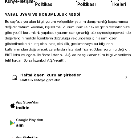
Künye
•
İletişim
•
•
•
Politikası
Politikası
İlkeleri
YASAL UYARI VE SORUMLULUK REDDİ
Bu sayfada yer alan bilgi, yorum ve içerikler yatırım danışmanlığı kapsamında
değildir. Yatırım kararları, kişisel mali durumunuz ile risk ve getiri tercihlerinize
göre yetkili kurumlarla yapılacak yatırım danışmanlığı sözleşmesi çerçevesinde
değerlendirilmelidir. İçeriklerin doğruluğu ve güncelliği için azami özen
gösterilmekle birlikte, olası hata, eksiklik, gecikme veya bu bilgilerin
kullanımından doğabilecek zararlardan İstanbul Ticaret Odası sorumlu değildir.
BIST isim ve logosu ile Borsa İstanbul A.Ş. adına açıklanan tüm bilgi ve verilerin
telif hakları Borsa İstanbul A.Ş.’ye aittir.
Haftalık yeni kurulan şirketler
Haftalık listeye göz atın
App Store'dan
indirin
Google Play'den
alın
App Galeri ile