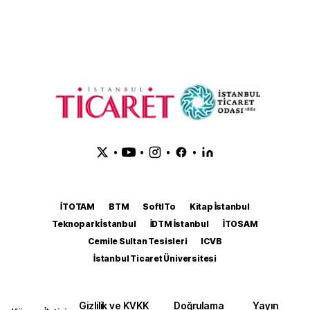
•
•
•
•
İTOTAM
BTM
SoftITo
Kitap İstanbul
Teknopark İstanbul
İDTM İstanbul
İTOSAM
Cemile Sultan Tesisleri
ICVB
İstanbul Ticaret Üniversitesi
Gizlilik ve KVKK
Doğrulama
Yayın