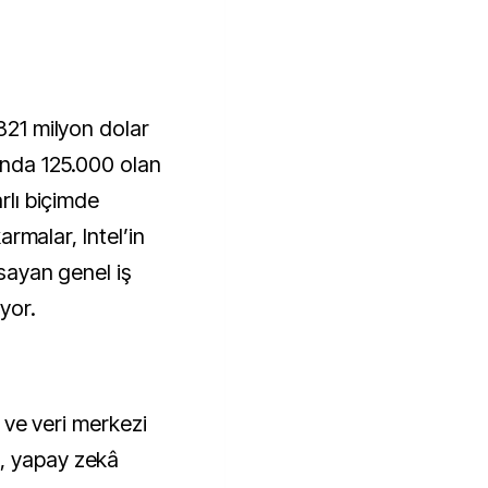
821 milyon dolar 
ında 125.000 olan 
rlı biçimde 
armalar, Intel’in 
sayan genel iş 
yor.
C ve veri merkezi 
, yapay zekâ 