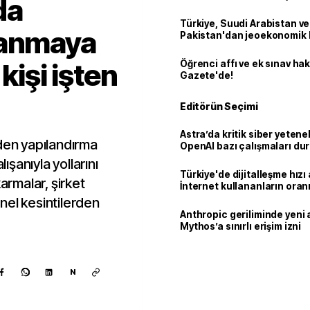
da
Türkiye, Suudi Arabistan ve
lanmaya
Pakistan'dan jeoekonomik
 kişi işten
Öğrenci affı ve ek sınav ha
Gazete'de!
Editörün Seçimi
Astra’da kritik siber yetenek
iden yapılandırma
OpenAI bazı çalışmaları du
şanıyla yollarını
Türkiye'de dijitalleşme hızı 
armalar, şirket
İnternet kullananların oran
92,3'e yükseldi
nel kesintilerden
Anthropic geriliminde yeni 
Mythos’a sınırlı erişim izni
N