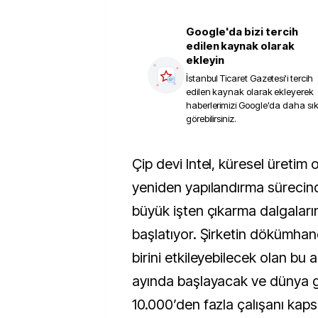
Google'da bizi tercih
edilen kaynak olarak
ekleyin
İstanbul Ticaret Gazetesi
'i tercih
edilen kaynak olarak ekleyerek
haberlerimizi Google'da daha sı
görebilirsiniz.
Çip devi Intel, küresel üretim operasyonlarını 
yeniden yapılandırma sürecinde
büyük işten çıkarma dalgalarınd
başlatıyor. Şirketin dökümhan
birini etkileyebilecek olan bu
ayında başlayacak ve dünya g
10.000’den fazla çalışanı kap