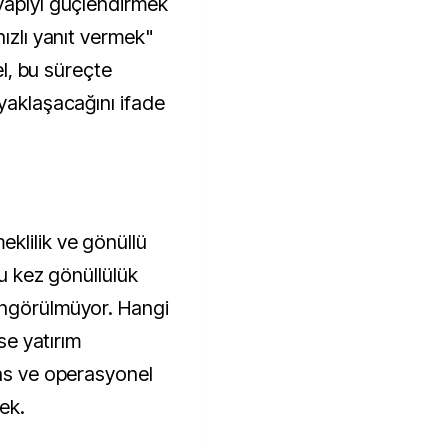
yapıyı güçlendirmek 
ızlı yanıt vermek" 
el, bu süreçte 
yaklaşacağını ifade 
lilik ve gönüllü 
u kez gönüllülük 
ngörülmüyor. Hangi 
se yatırım 
ns ve operasyonel 
cek.