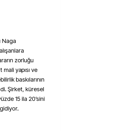
ı Naga 
lışanlara 
rarın zorluğu 
 mali yapısı ve 
lirlik baskılarının 
di. Şirket, küresel 
üzde 15 ila 20’sini 
gidiyor.