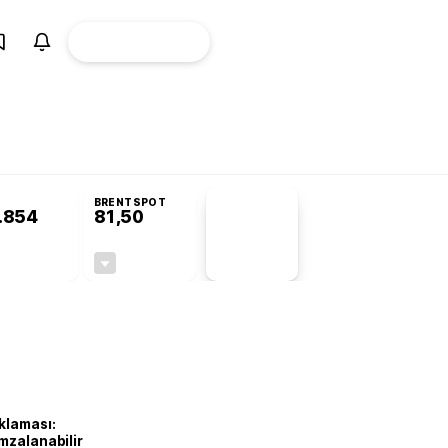
ÜYE
CANLI BORSA
Girişi
BRENTSPOT
.854
81,50
PİYASA
VERİLERİ
-0,22%
-1,55%
+0,00
-1,28
klaması:
mzalanabilir