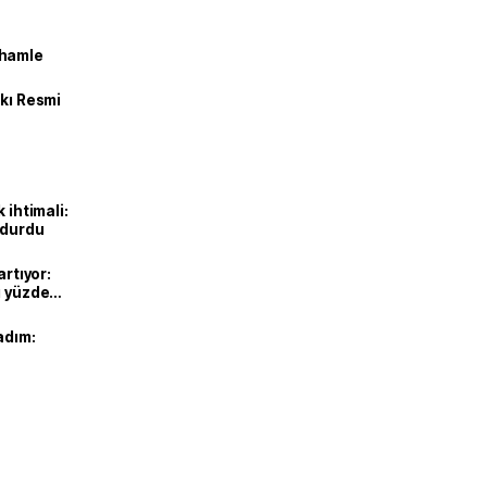
 hamle
kkı Resmi
 ihtimali:
rdurdu
artıyor:
ı yüzde
adım: