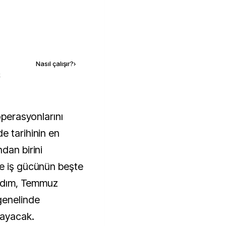
Kaynak ekle
Nasıl çalışır?
›
k
 tarihinin en 
an birini 
e iş gücünün beşte 
 adım, Temmuz 
enelinde 
sayacak.