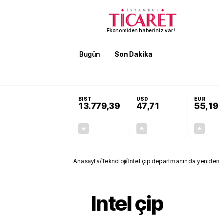
Ekonomiden haberiniz var!
Bugün
Son Dakika
Finans
EKST
SON DAKİKA
Öğrenci affı ve ek sınav hakkı 
BIST
USD
EUR
13.779,39
47,71
55,19
-0,14%
+0,18%
-19,42
0,09
Anasayfa
/
Teknoloji
/
Intel çip departmanında yeniden y
Intel çip