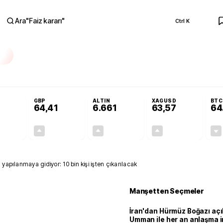
Ara
"
Faiz kararı
"
Ctrl K
RA
Resmi Gazete'de!
Öğrenci affı ve ek sınav hakkı Resmi Gazete'de!
GBP
ALTIN
XAGUSD
BTC
64,41
6.661
63,57
64
+0,32%
+0,38%
+2,59%
+3,37%
0,18
0,24
167,96
2,07
apılanmaya gidiyor: 10 bin kişi işten çıkarılacak
Manşetten Seçmeler
İran'dan Hürmüz Boğazı açı
Umman ile her an anlaşma i