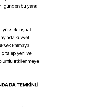
nı günden bu yana
n yüksek inşaat
 ayında kuvvetli
yüksek kalmaya
ç talep yeni ve
i olumlu etkilenmeye
NDA DA TEMKİNLİ