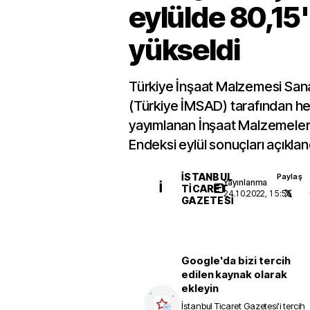
eylülde 80,15
yükseldi
Türkiye İnşaat Malzemesi Sana
(Türkiye İMSAD) tarafından he
yayımlanan İnşaat Malzemeleri
Endeksi eylül sonuçları açıklan
İSTANBUL
Paylaş
Yayınlanma
İ
TICARET
24.10.2022, 15:55
GAZETESI
Google'da bizi tercih
edilen kaynak olarak
ekleyin
İstanbul Ticaret Gazetesi
'i tercih