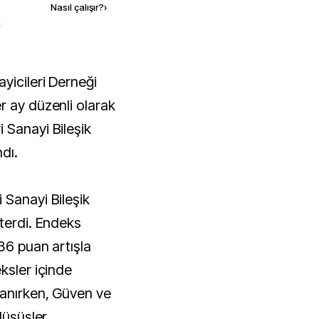
Nasıl çalışır?
›
k
r ay düzenli olarak
 Sanayi Bileşik
dı.
 Sanayi Bileşik
sterdi. Endeks
36 puan artışla
ksler içinde
şanırken, Güven ve
düşüşler