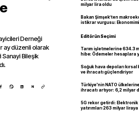
'e
milyar lira oldu
Bakan Şimşek’ten makroek
istikrar vurgusu: Ekonomim
dayanıklılığını daha da güç
Editörün Seçimi
yicileri Derneği
r ay düzenli olarak
Tarım işletmelerine 634.3 m
hibe: Ödemeler hesaplara ya
 Sanayi Bileşik
dı.
Soğuk hava depoları kırsal 
ve ihracatı güçlendiriyor
Türkiye'nin NATO ülkeleri
N
ihracatı artıyor: 6,2 milyar d
milyar doları aştı
5G rekor getirdi: Elektroni
yatırımları 263 milyar liraya
Kaynak ekle