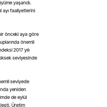
 büyüme yaşandı.
ayı faaliyetlerini
bir önceki aya göre
ruplarında önemli
ndeksi 2017 yılı
üksek seviyesinde
önemli seviyede
yında yeniden
timde de eylül
leşti. Üretim