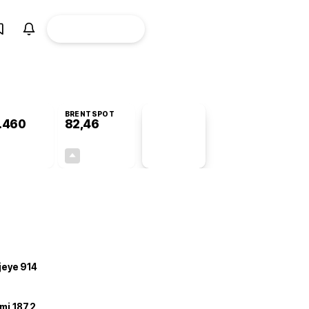
ÜYE
CANLI BORSA
Girişi
BRENTSPOT
.460
82,46
PİYASA
VERİLERİ
-0,68%
+4,50%
+0,00
3,55
ojeye 914
mi 187,2