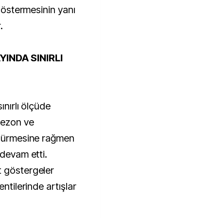
 göstermesinin yanı
.
YINDA SINIRLI
ınırlı ölçüde
sezon ve
 sürmesine rağmen
 devam etti.
t göstergeler
entilerinde artışlar