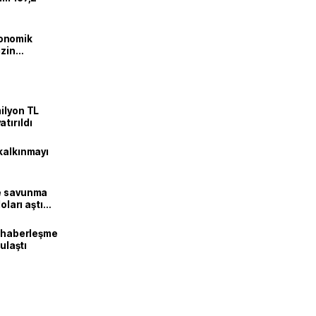
onomik
izin
lendirdik
ilyon TL
tırıldı
kalkınmayı
ne savunma
oları aştı
k haberleşme
 ulaştı