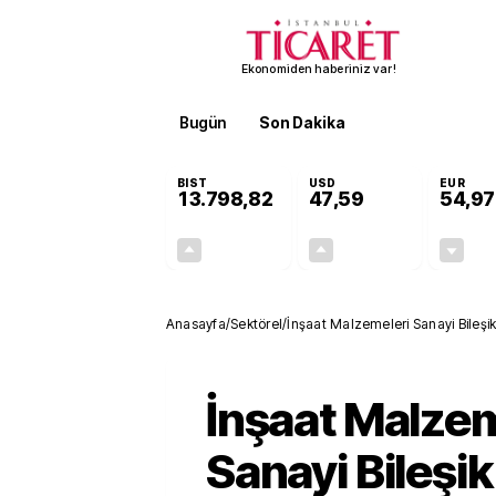
Ekonomiden haberiniz var!
Bugün
Son Dakika
Finans
EKST
BIST
USD
EUR
13.798,82
47,59
54,97
+0,70%
+0,05%
95,68
0,03
Anasayfa
/
Sektörel
/
İnşaat Malzemeleri Sanayi Bileşik
İnşaat Malzem
Sanayi Bileşik