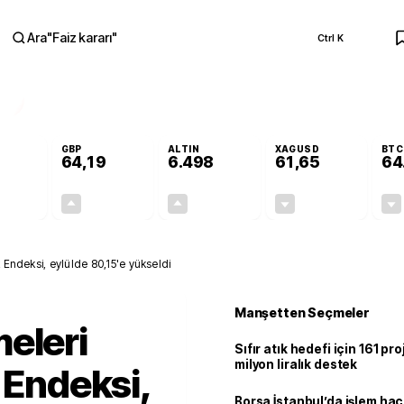
Ara
"
Faiz kararı
"
Ctrl K
RA
GBP
ALTIN
XAGUSD
BTC
64,19
6.498
61,65
64
-0,07%
+0,14%
+0,02%
-0,63%
-0,04
0,09
1,50
-0,39
 Endeksi, eylülde 80,15'e yükseldi
Manşetten Seçmeler
eleri
Sıfır atık hedefi için 161 pr
milyon liralık destek
 Endeksi,
Borsa İstanbul’da işlem hac