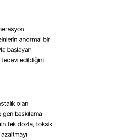
enerasyon
einlerin anormal bir
yla başlayan
 tedavi edildiğini
astalık olan
le gen baskılama
nin tek dozla, toksik
k azaltmayı