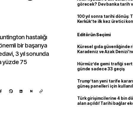
görecek? Dev banka tarih v
100 yıl sonra tarihi dönüş: 
Kerkük’te ilk kez üretici k
Editörün Seçimi
 Huntington hastalığı
 önemli bir başarıya
Küresel gıda güvenliğinde r
Karadeniz ve Azak Denizi'nd
edavi, 3 yıl sonunda
trafiği sekteye uğradı
ma yüzde 75
Hürmüz’de gemi trafiği sert
günde sadece 33 geçiş
Trump’tan yeni tarife kararı
güneş panelleri için kullan
yüzde 15 vergi
N
Türk girişimcilerine 4 bin 
alan açıldı! Tarihi bağlar 
ortaklığa dönüşüyor
Kaynak ekle