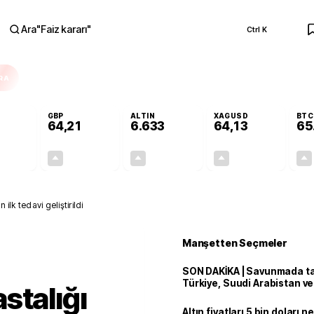
Ara
"
Faiz kararı
"
Ctrl K
RA
GBP
ALTIN
XAGUSD
BTC
64,21
6.633
64,13
65
+0,12%
+0,06%
+2,16%
+4,28%
0,06
0,04
140,30
2,63
 ilk tedavi geliştirildi
Manşetten Seçmeler
SON DAKİKA | Savunmada tari
Türkiye, Suudi Arabistan v
stalığı
'Mekke Anlaşması'nı imzala
Altın fiyatları 5 bin doları 