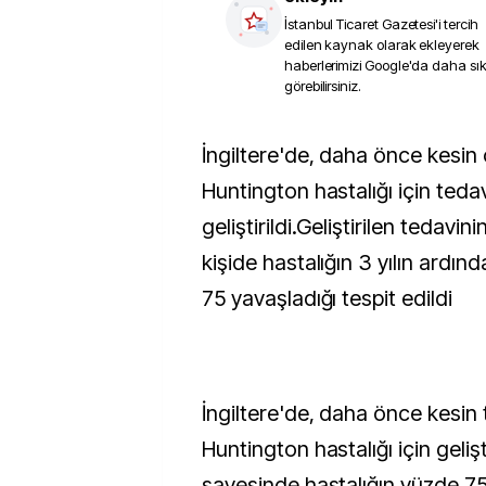
İstanbul Ticaret Gazetesi
'i tercih
edilen kaynak olarak ekleyerek
haberlerimizi Google'da daha sı
görebilirsiniz.
İngiltere'de, daha önce kesin çaresi olmayan
Huntington hastalığı için teda
geliştirildi.Geliştirilen tedavi
kişide hastalığın 3 yılın ardı
75 yavaşladığı tespit edildi
İngiltere'de, daha önce kesin
Huntington hastalığı için gelişti
sayesinde hastalığın yüzde 75 