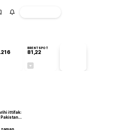
ÜYE
CANLI BORSA
Girişi
BRENTSPOT
.216
81,22
PİYASA
VERİLERİ
+1,11%
-1,88%
+0,00
-1,56
hi ittifak:
e Pakistan
dı
ne zaman