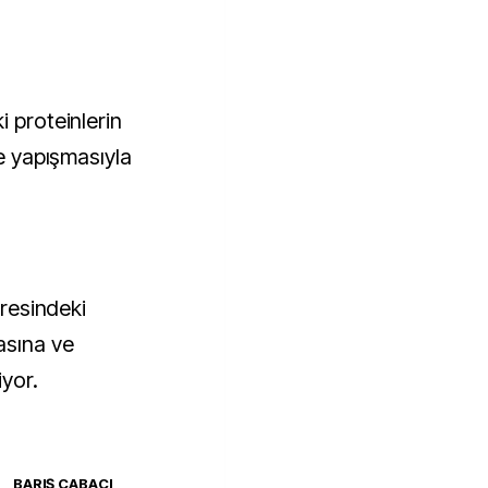
i proteinlerin
ne yapışmasıyla
vresindeki
asına ve
yor.
BARIŞ CABACI