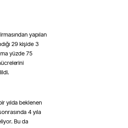
firmasından yapılan
dığı 29 kişide 3
lama yüzde 75
hücrelerini
ldi.
bir yılda beklenen
sonrasında 4 yıla
liyor. Bu da