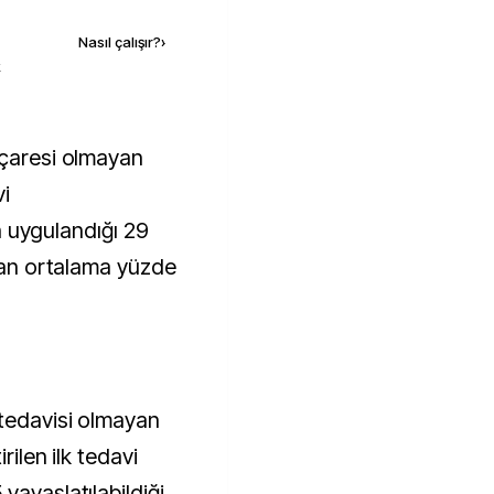
Nasıl çalışır?
›
k
vi
nin uygulandığı 29
ndan ortalama yüzde
 tedavisi olmayan
rilen ilk tedavi
yavaşlatılabildiği