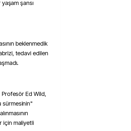
bir yaşam şansı
asının beklenmedik
brizi, tedavi edilen
laşmadı.
n Profesör Ed Wild,
u sürmesinin"
 alınmasının
için maliyetli