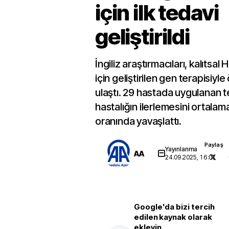
için ilk tedavi
geliştirildi
İngiliz araştırmacıları, kalıtsal
için geliştirilen gen terapisiyle
ulaştı. 29 hastada uygulanan t
hastalığın ilerlemesini ortala
oranında yavaşlattı.
Paylaş
Yayınlanma
AA
24.09.2025, 16:07
Google'da bizi tercih
edilen kaynak olarak
ekleyin