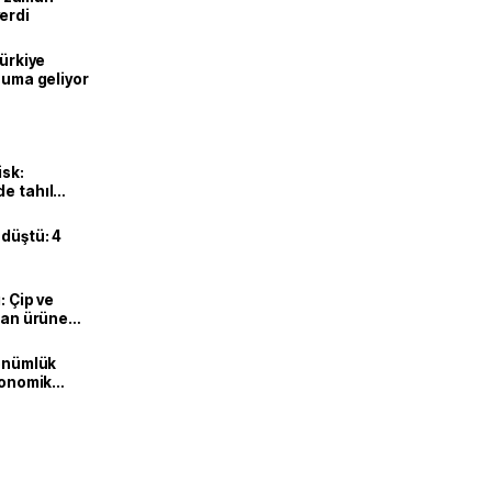
erdi
Türkiye
onuma geliyor
isk:
e tahıl
 düştü: 4
: Çip ve
ılan ürüne
dönümlük
ekonomik