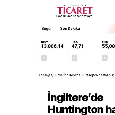
Ekonomiden haberiniz var!
Bugün
Son Dakika
Finans
EKST
BIST
USD
EUR
13.806,14
47,71
55,08
+0,05%
+0,17%
7,33
0,08
Anasayfa
/
Dünya
/
İngiltere’de Huntington hastalığı için
İngiltere’de
Huntington ha