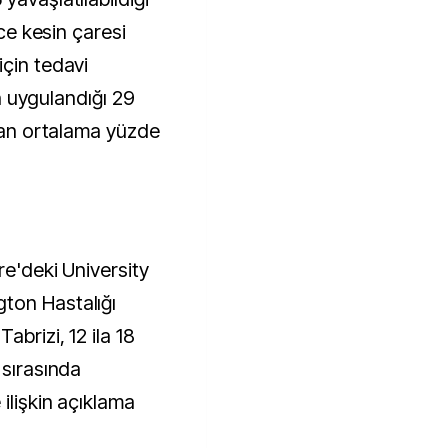
nce kesin çaresi
için tedavi
nin uygulandığı 29
ndan ortalama yüzde
re'deki University
ton Hastalığı
abrizi, 12 ila 18
 sırasında
ilişkin açıklama