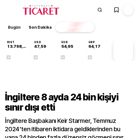
Bugün
Son Dakika
Finans
EKSTRA
BIST
USD
EUR
GBP
13.798,82
47,59
54,95
64,17
PİYASA
VERİLERİ
+0,70%
+0,05%
-0,11%
+0,12%
Dünya
İngiltere 8 ayda 24 bin kişiyi
sınır dışı etti
İngiltere Başbakanı Keir Starmer, Temmuz
2024'ten itibaren iktidara geldiklerinden bu
yana 24 binden fazla düzensiz göçmeni sınır