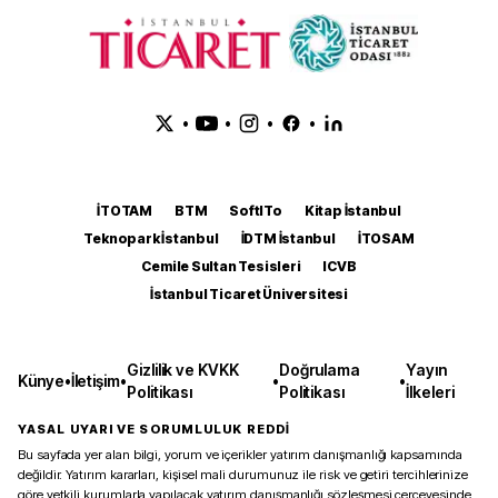
•
•
•
•
İTOTAM
BTM
SoftITo
Kitap İstanbul
Teknopark İstanbul
İDTM İstanbul
İTOSAM
Cemile Sultan Tesisleri
ICVB
İstanbul Ticaret Üniversitesi
Gizlilik ve KVKK
Doğrulama
Yayın
Künye
•
İletişim
•
•
•
Politikası
Politikası
İlkeleri
YASAL UYARI VE SORUMLULUK REDDİ
Bu sayfada yer alan bilgi, yorum ve içerikler yatırım danışmanlığı kapsamında
değildir. Yatırım kararları, kişisel mali durumunuz ile risk ve getiri tercihlerinize
göre yetkili kurumlarla yapılacak yatırım danışmanlığı sözleşmesi çerçevesinde