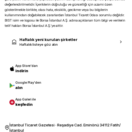
değerlendirilmelidir. İçeriklerin doğruluğu ve güncelliği için azami özen
gösterilmekle birlikte, olası hata, eksiklik, gecikme veya bu bilgilerin
kullanımından doğabilecek zararlardan İstanbul Ticaret Odası sorumlu değildir.
BIST isim ve logosu ile Borsa İstanbul A.Ş. adına açıklanan tüm bilgi ve verilerin
telif hakları Borsa İstanbul A.Ş.’ye aittir.
Haftalık yeni kurulan şirketler
Haftalık listeye göz atın
App Store'dan
indirin
Google Play'den
alın
App Galeri ile
keşfedin
İstanbul Ticaret Gazetesi · Reşadiye Cad. Eminönü 34112 Fatih/
İstanbul