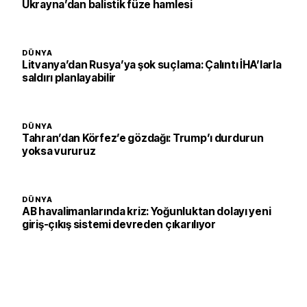
Ukrayna’dan balistik füze hamlesi
DÜNYA
Litvanya’dan Rusya’ya şok suçlama: Çalıntı İHA’larla
saldırı planlayabilir
DÜNYA
Tahran’dan Körfez’e gözdağı: Trump’ı durdurun
yoksa vururuz
DÜNYA
AB havalimanlarında kriz: Yoğunluktan dolayı yeni
giriş-çıkış sistemi devreden çıkarılıyor