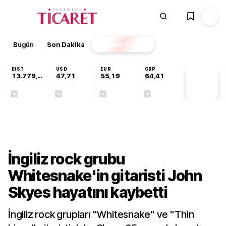
Bugün
Son Dakika
Finans
EKSTRA
BIST
USD
EUR
GBP
13.779,39
47,71
55,19
64,41
PİYASA
VERİLERİ
-0,14%
+0,18%
+0,32%
+0,38%
Kültür-Sanat
İngiliz rock grubu
Whitesnake'in gitaristi John
Skyes hayatını kaybetti
İngiliz rock grupları "Whitesnake" ve "Thin