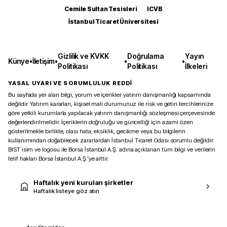
Cemile Sultan Tesisleri
ICVB
İstanbul Ticaret Üniversitesi
Gizlilik ve KVKK
Doğrulama
Yayın
Künye
•
İletişim
•
•
•
Politikası
Politikası
İlkeleri
YASAL UYARI VE SORUMLULUK REDDİ
Bu sayfada yer alan bilgi, yorum ve içerikler yatırım danışmanlığı kapsamında
değildir. Yatırım kararları, kişisel mali durumunuz ile risk ve getiri tercihlerinize
göre yetkili kurumlarla yapılacak yatırım danışmanlığı sözleşmesi çerçevesinde
değerlendirilmelidir. İçeriklerin doğruluğu ve güncelliği için azami özen
gösterilmekle birlikte, olası hata, eksiklik, gecikme veya bu bilgilerin
kullanımından doğabilecek zararlardan İstanbul Ticaret Odası sorumlu değildir.
BIST isim ve logosu ile Borsa İstanbul A.Ş. adına açıklanan tüm bilgi ve verilerin
telif hakları Borsa İstanbul A.Ş.’ye aittir.
Haftalık yeni kurulan şirketler
Haftalık listeye göz atın