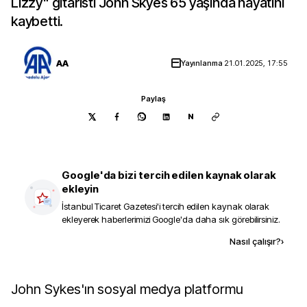
Lizzy" gitaristi John Skyes 65 yaşında hayatını
kaybetti.
AA
Yayınlanma
21.01.2025, 17:55
Paylaş
N
Google'da bizi tercih edilen kaynak olarak
ekleyin
İstanbul Ticaret Gazetesi
'i tercih edilen kaynak olarak
ekleyerek haberlerimizi Google'da daha sık görebilirsiniz.
Kaynak ekle
Nasıl çalışır?
›
John Sykes'ın sosyal medya platformu