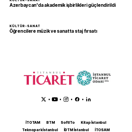
KÜLTÜR-SANAT
Azerbaycan'da akademik işbirlikleri güçlendirildi
KÜLTÜR-SANAT
Öğrencilere müzik ve sanatta staj fırsatı
•
•
•
•
İTOTAM
BTM
SoftITo
Kitap İstanbul
Teknopark İstanbul
İDTM İstanbul
İTOSAM