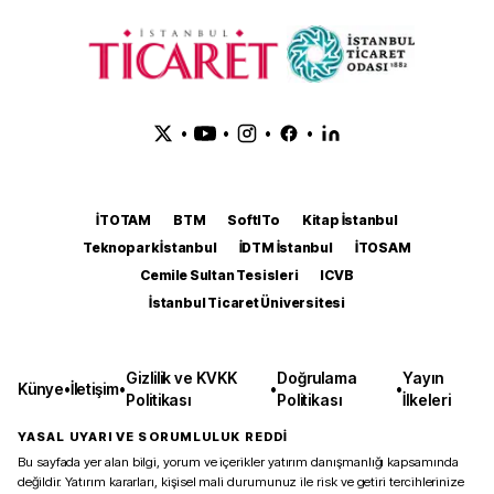
•
•
•
•
İTOTAM
BTM
SoftITo
Kitap İstanbul
Teknopark İstanbul
İDTM İstanbul
İTOSAM
Cemile Sultan Tesisleri
ICVB
İstanbul Ticaret Üniversitesi
Gizlilik ve KVKK
Doğrulama
Yayın
Künye
•
İletişim
•
•
•
Politikası
Politikası
İlkeleri
YASAL UYARI VE SORUMLULUK REDDİ
Bu sayfada yer alan bilgi, yorum ve içerikler yatırım danışmanlığı kapsamında
değildir. Yatırım kararları, kişisel mali durumunuz ile risk ve getiri tercihlerinize