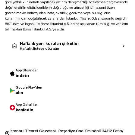
göre yetkili kurumlarla yapılacak yatırım danışmanlığı sözleşmesi çerçevesinde
değerlendirilmelidir. İçeriklerin doğruluğu ve güncelliği için azami özen
gösterilmekle birlikte, olası hata, eksiklik, gecikme veya bu bilgilerin
kullanımından doğabilecek zararlardan İstanbul Ticaret Odası sorumlu değildir.
BIST isim ve logosu ile Borsa İstanbul A.Ş. adına açıklanan tüm bilgi ve verilerin
telif hakları Borsa İstanbul A.Ş.’ye aittir.
Haftalık yeni kurulan şirketler
Haftalık listeye göz atın
App Store'dan
indirin
Google Play'den
alın
App Galeri ile
keşfedin
İstanbul Ticaret Gazetesi · Reşadiye Cad. Eminönü 34112 Fatih/