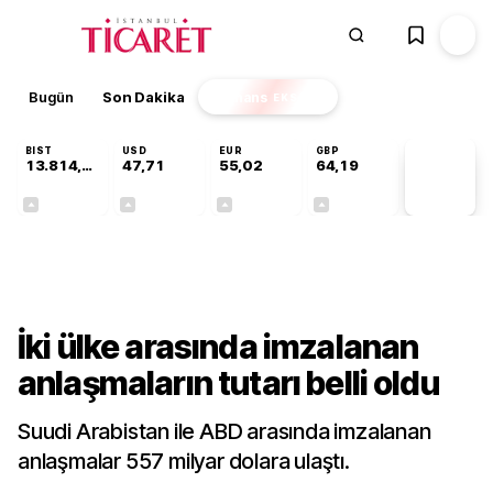
Bugün
Son Dakika
Finans
EKSTRA
BIST
USD
EUR
GBP
13.814,05
47,71
55,02
64,19
PİYASA
VERİLERİ
+0,11%
+0,17%
+0,01%
+0,03%
Dünya
İki ülke arasında imzalanan
anlaşmaların tutarı belli oldu
Suudi Arabistan ile ABD arasında imzalanan
anlaşmalar 557 milyar dolara ulaştı.