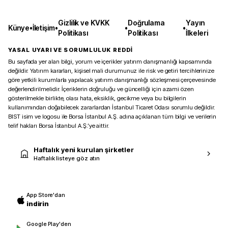
Gizlilik ve KVKK
Doğrulama
Yayın
Künye
•
İletişim
•
•
•
Politikası
Politikası
İlkeleri
YASAL UYARI VE SORUMLULUK REDDİ
Bu sayfada yer alan bilgi, yorum ve içerikler yatırım danışmanlığı kapsamında
değildir. Yatırım kararları, kişisel mali durumunuz ile risk ve getiri tercihlerinize
göre yetkili kurumlarla yapılacak yatırım danışmanlığı sözleşmesi çerçevesinde
değerlendirilmelidir. İçeriklerin doğruluğu ve güncelliği için azami özen
gösterilmekle birlikte, olası hata, eksiklik, gecikme veya bu bilgilerin
kullanımından doğabilecek zararlardan İstanbul Ticaret Odası sorumlu değildir.
BIST isim ve logosu ile Borsa İstanbul A.Ş. adına açıklanan tüm bilgi ve verilerin
telif hakları Borsa İstanbul A.Ş.’ye aittir.
Haftalık yeni kurulan şirketler
Haftalık listeye göz atın
App Store'dan
indirin
Google Play'den