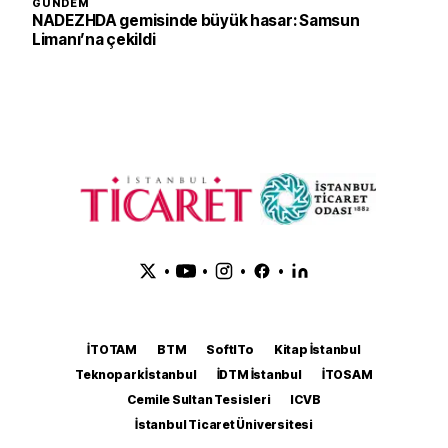
GÜNDEM
NADEZHDA gemisinde büyük hasar: Samsun
Limanı’na çekildi
•
•
•
•
İTOTAM
BTM
SoftITo
Kitap İstanbul
Teknopark İstanbul
İDTM İstanbul
İTOSAM
Cemile Sultan Tesisleri
ICVB
İstanbul Ticaret Üniversitesi