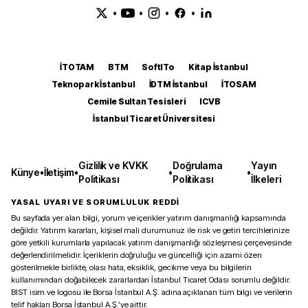
•
•
•
•
İTOTAM
BTM
SoftITo
Kitap İstanbul
Teknopark İstanbul
İDTM İstanbul
İTOSAM
Cemile Sultan Tesisleri
ICVB
İstanbul Ticaret Üniversitesi
Gizlilik ve KVKK
Doğrulama
Yayın
Künye
•
İletişim
•
•
•
Politikası
Politikası
İlkeleri
YASAL UYARI VE SORUMLULUK REDDİ
Bu sayfada yer alan bilgi, yorum ve içerikler yatırım danışmanlığı kapsamında
değildir. Yatırım kararları, kişisel mali durumunuz ile risk ve getiri tercihlerinize
göre yetkili kurumlarla yapılacak yatırım danışmanlığı sözleşmesi çerçevesinde
değerlendirilmelidir. İçeriklerin doğruluğu ve güncelliği için azami özen
gösterilmekle birlikte, olası hata, eksiklik, gecikme veya bu bilgilerin
kullanımından doğabilecek zararlardan İstanbul Ticaret Odası sorumlu değildir.
BIST isim ve logosu ile Borsa İstanbul A.Ş. adına açıklanan tüm bilgi ve verilerin
telif hakları Borsa İstanbul A.Ş.’ye aittir.