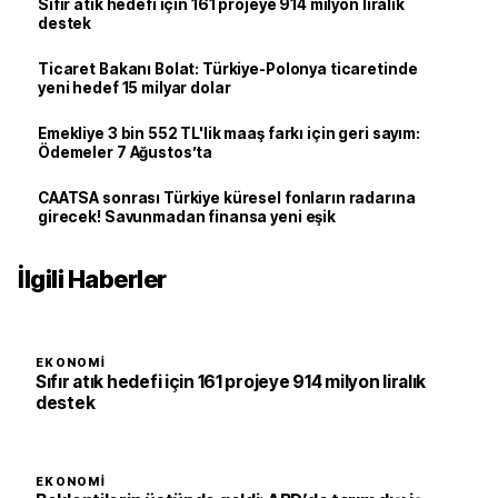
Sıfır atık hedefi için 161 projeye 914 milyon liralık
destek
Ticaret Bakanı Bolat: Türkiye-Polonya ticaretinde
yeni hedef 15 milyar dolar
Emekliye 3 bin 552 TL'lik maaş farkı için geri sayım:
Ödemeler 7 Ağustos’ta
CAATSA sonrası Türkiye küresel fonların radarına
girecek! Savunmadan finansa yeni eşik
İlgili Haberler
EKONOMI
Sıfır atık hedefi için 161 projeye 914 milyon liralık
destek
EKONOMI