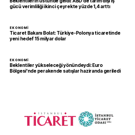
Beklentilerin üstünde geldi: ABD’de tarım dışı iş
gücü verimliliği ikinci çeyrekte yüzde 1,4 arttı
EKONOMI
Ticaret Bakanı Bolat: Türkiye-Polonya ticaretinde
yeni hedef 15 milyar dolar
EKONOMI
Beklentiler yükseleceği yönündeydi: Euro
Bölgesi'nde perakende satışlar haziranda geriledi