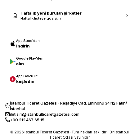
Haftalık yeni kurulan şirketler
Haftalık listeye göz atın
App Store'dan
indirin
Google Play'den
alın
App Galeri ile
keşfedin
İstanbul Ticaret Gazetesi · Reşadiye Cad. Eminönü 34112 Fatih/
İstanbul
iletisim@istanbulticaretgazetesi.com
+90 212 467 65 15
© 2026 İstanbul Ticaret Gazetesi · Tüm hakları saklıdır · Bir İstanbul
Ticaret Odası yayınıdır