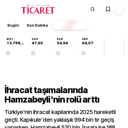
Bugün
Son Dakika
Finans
EKSTRA
BIST
USD
EUR
GBP
13.798,82
47,65
54,94
64,07
PİYASA
VERİLERİ
+0,70%
+0,04%
-0,13%
-0,16%
Ekonomi
İhracat taşımalarında
Hamzabeyli'nin rolü arttı
Türkiye'nin ihracat kapılarında 2025 hareketli
geçti. Kapıkule'den yaklaşık 994 bin tır geçiş
yaparken, Hamzabeyli 520 bin, İpsala ise 188