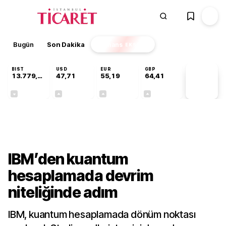
Bugün
Son Dakika
Finans
EKSTRA
BIST
USD
EUR
GBP
13.779,39
47,71
55,19
64,41
PİYASA
VERİLERİ
-0,14%
+0,18%
+0,32%
+0,38%
Teknoloji
IBM’den kuantum
hesaplamada devrim
niteliğinde adım
IBM, kuantum hesaplamada dönüm noktası