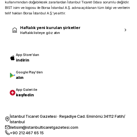
kullanımından doğabilecek zararlardan İstanbul Ticaret Odası sorumlu değildir.
BIST isim ve logosu ile Borsa İstanbul A.Ş. adına açıklanan tüm bilgi ve verilerin
telif hakları Borsa İstanbul A.Ş.’ye aittir.
Haftalık yeni kurulan şirketler
Haftalık listeye göz atın
App Store'dan
indirin
Google Play'den
alın
App Galeri ile
keşfedin
İstanbul Ticaret Gazetesi · Reşadiye Cad. Eminönü 34112 Fatih/
İstanbul
iletisim@istanbulticaretgazetesi.com
+90 212 467 65 15