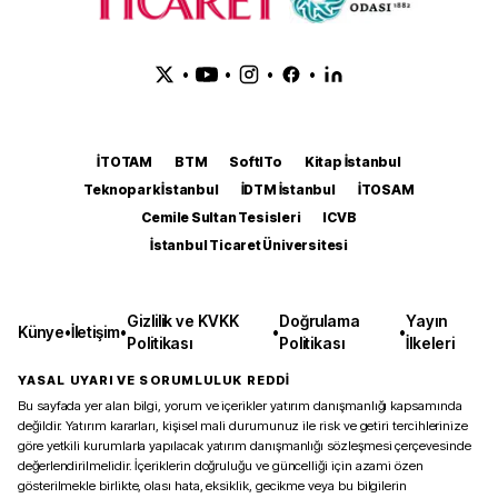
•
•
•
•
İTOTAM
BTM
SoftITo
Kitap İstanbul
Teknopark İstanbul
İDTM İstanbul
İTOSAM
Cemile Sultan Tesisleri
ICVB
İstanbul Ticaret Üniversitesi
Gizlilik ve KVKK
Doğrulama
Yayın
Künye
•
İletişim
•
•
•
Politikası
Politikası
İlkeleri
YASAL UYARI VE SORUMLULUK REDDİ
Bu sayfada yer alan bilgi, yorum ve içerikler yatırım danışmanlığı kapsamında
değildir. Yatırım kararları, kişisel mali durumunuz ile risk ve getiri tercihlerinize
göre yetkili kurumlarla yapılacak yatırım danışmanlığı sözleşmesi çerçevesinde
değerlendirilmelidir. İçeriklerin doğruluğu ve güncelliği için azami özen
gösterilmekle birlikte, olası hata, eksiklik, gecikme veya bu bilgilerin