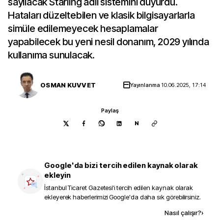
sayılacak Starling adlı sistemini duyurdu.
Hataları düzeltebilen ve klasik bilgisayarlarla
simüle edilemeyecek hesaplamalar
yapabilecek bu yeni nesil donanım, 2029 yılında
kullanıma sunulacak.
OSMAN KUVVET
Yayınlanma
10.06.2025, 17:14
Paylaş
N
Google'da bizi tercih edilen kaynak olarak
ekleyin
İstanbul Ticaret Gazetesi
'i tercih edilen kaynak olarak
ekleyerek haberlerimizi Google'da daha sık görebilirsiniz.
Kaynak ekle
Nasıl çalışır?
›