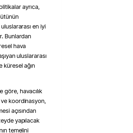
itikalar ayrıca,
rgütünün
uluslararası en iyi
r. Bunlardan
resel hava
aşıyan uluslararası
e küresel ağın
 göre, havacılık
 ve koordinasyon,
emesi açısından
zeyde yapılacak
nın temelini