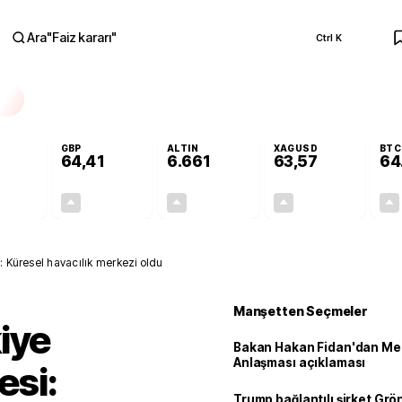
Ara
"
Faiz kararı
"
Ctrl K
RA
GBP
ALTIN
XAGUSD
BTC
64,41
6.661
63,57
64
+0,32%
+0,38%
+2,59%
+3,37%
0,18
0,24
167,96
2,07
: Küresel havacılık merkezi oldu
Manşetten Seçmeler
iye
Bakan Hakan Fidan'dan Me
Anlaşması açıklaması
esi:
Trump bağlantılı şirket Grö