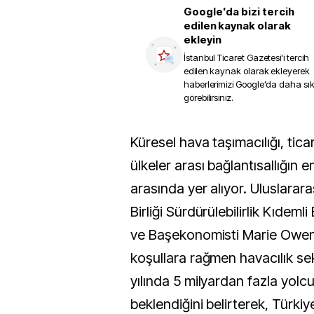
Google'da bizi tercih
edilen kaynak olarak
ekleyin
İstanbul Ticaret Gazetesi
'i tercih
edilen kaynak olarak ekleyerek
haberlerimizi Google'da daha sı
görebilirsiniz.
Küresel hava taşımacılığı, ticaretin, turizmin ve
ülkeler arası bağlantısallığın e
arasında yer alıyor. Uluslarara
Birliği Sürdürülebilirlik Kıdeml
ve Başekonomisti Marie Owe
koşullara rağmen havacılık s
yılında 5 milyardan fazla yolc
beklendiğini belirterek, Türkiye