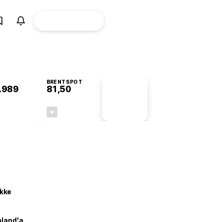
ÜYE
CANLI BORSA
Girişi
BRENTSPOT
.989
81,50
PİYASA
VERİLERİ
+0,05%
-1,55%
+0,00
-1,28
kke
nland'a