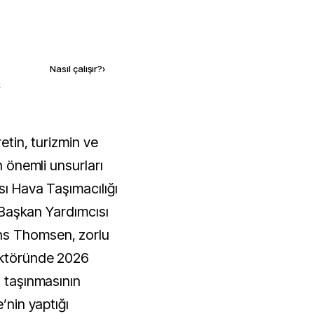
Kaynak ekle
Nasıl çalışır?
›
k
n önemli unsurları
sı Hava Taşımacılığı
i Başkan Yardımcısı
ns Thomsen, zorlu
ektöründe 2026
u taşınmasının
’nin yaptığı