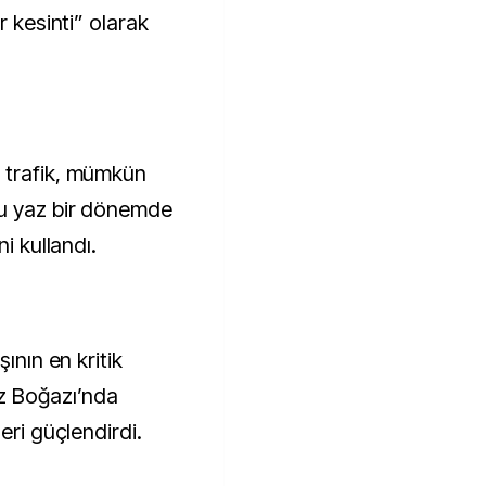
r kesinti” olarak
 trafik, mümkün
bu yaz bir dönemde
i kullandı.
ının en kritik
üz Boğazı’nda
eri güçlendirdi.