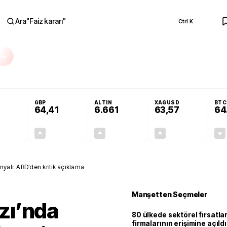
Ara
"
Faiz kararı
"
Ctrl K
RA
olojilerine yeni destek programı
Terörsüz Türkiye Yasası teklifi Adalet Ko
GBP
ALTIN
XAGUSD
BTC
64,41
6.661
63,57
64
+0,32%
+0,38%
+2,59%
+3,37%
0,18
0,24
167,96
2,07
nyali: ABD’den kritik açıklama
Manşetten Seçmeler
zı’nda
80 ülkede sektörel fırsatla
firmalarının erişimine açıldı