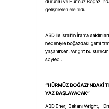
durumu ve Hürmüz Boğazı’nd
gelişmeleri ele aldı.
ABD ile İsrail’in İran’a saldırıl
nedeniyle boğazdaki gemi traf
yaşanırken, Wright bu sürecin 
söyledi.
“HÜRMÜZ BOĞAZI’NDAKİ T
YAZ BAŞLAYACAK”
ABD Enerji Bakanı Wright, Hü