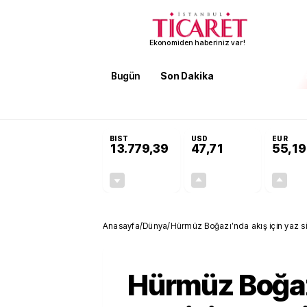
Ekonomiden haberiniz var!
Bugün
Son Dakika
Finans
EKST
SON DAKİKA
KOSGEB’den temiz enerji ve iklim tekn
BIST
USD
EUR
13.779,39
47,71
55,19
-0,14%
+0,18%
-19,42
0,09
Anasayfa
/
Dünya
/
Hürmüz Boğazı’nda akış için yaz si
Hürmüz Boğa