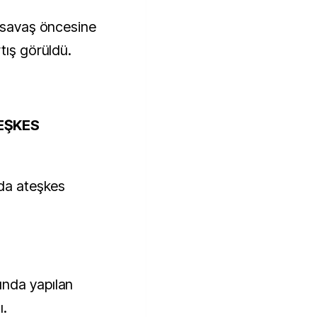
a savaş öncesine
tış görüldü.
TEŞKES
’da ateşkes
unda yapılan
ı.