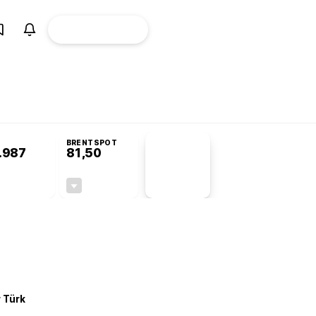
ÜYE
CANLI BORSA
Girişi
misyonu’nda kabul edildi
KOSGEB’den temiz enerji ve iklim teknolojilerine 
BRENTSPOT
.987
81,50
PİYASA
VERİLERİ
-0,02%
-1,55%
+0,00
-1,28
r Türk