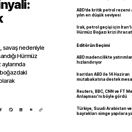
inyali:
ABD’de kritik petrol rezervi 
k
yılın en düşük seviyesi
Irak, petrol geçişi için İran
Hürmüz Boğazı krizi ihracat
Editörün Seçimi
t, savaş nedeniyle
aşandığı Hürmüz
ABD madencilikte yatırımlar
hızlandırıyor
 aylarında
, boğazdaki
İran’dan ABD ile 14 Haziran
mutabakatına destek mesa
 olarak
Reuters, BBC, CNN ve FT M
Anlaşması'nı böyle gördü
Türkiye, Suudi Arabistan v
N
bayrakları simge yapılara ya