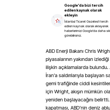
Google'da bizi tercih
edilen kaynak olarak
ekleyin
İstanbul Ticaret Gazetesi
'i tercih
edilen kaynak olarak ekleyerek
haberlerimizi Google'da daha sı
görebilirsiniz.
ABD Enerji Bakanı Chris Wright, küresel enerji
piyasalarının yakından izledi
ilişkin açıklamalarda bulundu. A
İran’a saldırılarıyla başlayan 
gemi trafiğinde ciddi kesintil
için Wright, akışın mümkün ol
yeniden başlayacağını belirtti. 
kapatması, ABD’nin deniz abluka