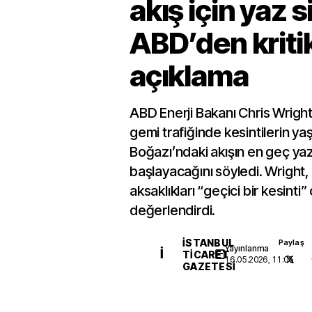
akış için yaz s
ABD’den kriti
açıklama
ABD Enerji Bakanı Chris Wrigh
gemi trafiğinde kesintilerin y
Boğazı’ndaki akışın en geç yaz
başlayacağını söyledi. Wright
aksaklıkları “geçici bir kesinti”
değerlendirdi.
İSTANBUL
Paylaş
Yayınlanma
İ
TICARET
16.05.2026, 11:05
GAZETESI