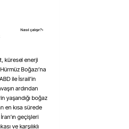
Kaynak ekle
Nasıl çalışır?
›
k
ği Hürmüz Boğazı’na
BD ile İsrail’in
savaşın ardından
erin yaşandığı boğaz
an en kısa sürede
İran’ın geçişleri
sı ve karşılıklı