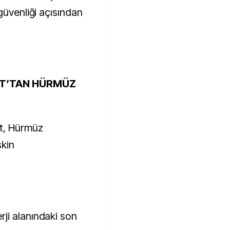
güvenliği açısından
HT’TAN HÜRMÜZ
ht, Hürmüz
şkin
ji alanındaki son