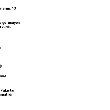
alarmı: 43
’la görüşüyor:
ı vurdu
ı
jı
ekke
e Pakistan
nsıtıldı