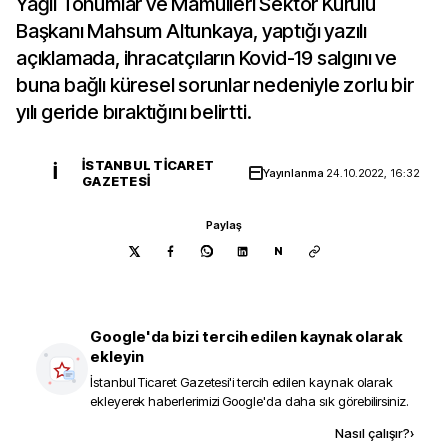
Yağlı Tohumlar ve Mamulleri Sektör Kurulu
Başkanı Mahsum Altunkaya, yaptığı yazılı
açıklamada, ihracatçıların Kovid-19 salgını ve
buna bağlı küresel sorunlar nedeniyle zorlu bir
yılı geride bıraktığını belirtti.
İSTANBUL TICARET
İ
Yayınlanma
24.10.2022, 16:32
GAZETESI
Paylaş
N
Google'da bizi tercih edilen kaynak olarak
ekleyin
İstanbul Ticaret Gazetesi
'i tercih edilen kaynak olarak
ekleyerek haberlerimizi Google'da daha sık görebilirsiniz.
Kaynak ekle
Nasıl çalışır?
›