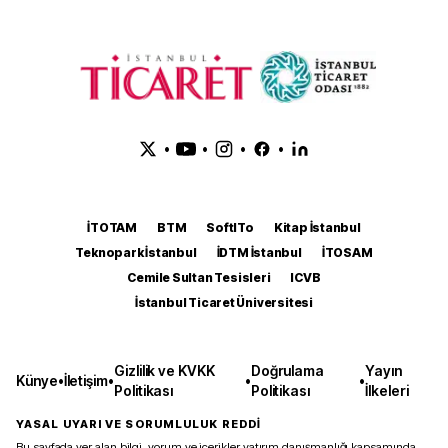
•
•
•
•
İTOTAM
BTM
SoftITo
Kitap İstanbul
Teknopark İstanbul
İDTM İstanbul
İTOSAM
Cemile Sultan Tesisleri
ICVB
İstanbul Ticaret Üniversitesi
Gizlilik ve KVKK
Doğrulama
Yayın
Künye
•
İletişim
•
•
•
Politikası
Politikası
İlkeleri
YASAL UYARI VE SORUMLULUK REDDİ
Bu sayfada yer alan bilgi, yorum ve içerikler yatırım danışmanlığı kapsamında