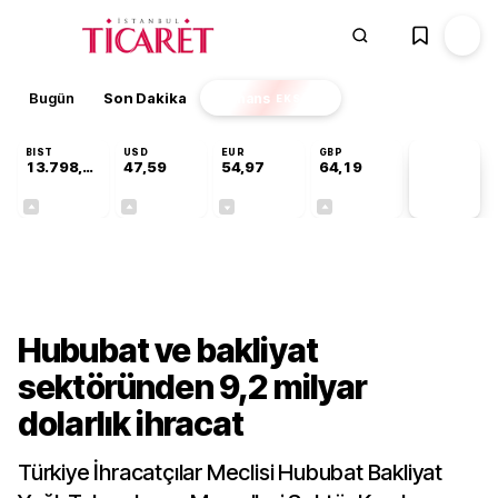
Bugün
Son Dakika
Finans
EKSTRA
BIST
USD
EUR
GBP
13.798,82
47,59
54,97
64,19
PİYASA
VERİLERİ
+0,70%
+0,05%
-0,08%
+0,15%
Sektörel
Hububat ve bakliyat
sektöründen 9,2 milyar
dolarlık ihracat
Türkiye İhracatçılar Meclisi Hububat Bakliyat