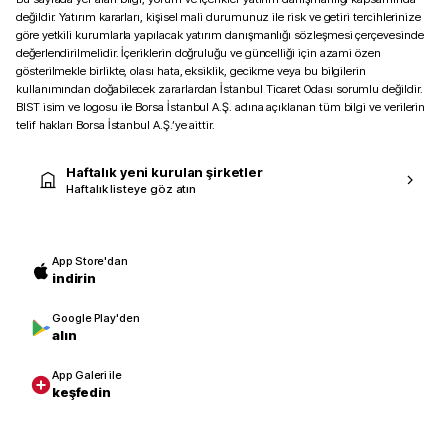
değildir. Yatırım kararları, kişisel mali durumunuz ile risk ve getiri tercihlerinize
göre yetkili kurumlarla yapılacak yatırım danışmanlığı sözleşmesi çerçevesinde
değerlendirilmelidir. İçeriklerin doğruluğu ve güncelliği için azami özen
gösterilmekle birlikte, olası hata, eksiklik, gecikme veya bu bilgilerin
kullanımından doğabilecek zararlardan İstanbul Ticaret Odası sorumlu değildir.
BIST isim ve logosu ile Borsa İstanbul A.Ş. adına açıklanan tüm bilgi ve verilerin
telif hakları Borsa İstanbul A.Ş.’ye aittir.
Haftalık yeni kurulan şirketler
Haftalık listeye göz atın
App Store'dan
indirin
Google Play'den
alın
App Galeri ile
keşfedin