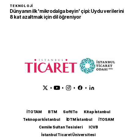
TEKNOLOJI
Dünyanın ilk 'mikrodalga beyin' çipi: Uydu verilerini
8 kat azaltmak için dil öğreniyor
•
•
•
•
İTOTAM
BTM
SoftITo
Kitap İstanbul
Teknopark İstanbul
İDTM İstanbul
İTOSAM
Cemile Sultan Tesisleri
ICVB
İstanbul Ticaret Üniversitesi