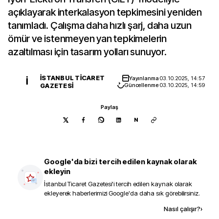
açıklayarak interkalasyon tepkimesini yeniden
tanımladı. Çalışma daha hızlı şarj, daha uzun
ömür ve istenmeyen yan tepkimelerin
azaltılması için tasarım yolları sunuyor.
İSTANBUL TICARET
Yayınlanma
03.10.2025, 14:57
İ
GAZETESI
Güncellenme
03.10.2025, 14:59
Paylaş
N
Google'da bizi tercih edilen kaynak olarak
ekleyin
İstanbul Ticaret Gazetesi
'i tercih edilen kaynak olarak
ekleyerek haberlerimizi Google'da daha sık görebilirsiniz.
Kaynak ekle
Nasıl çalışır?
›