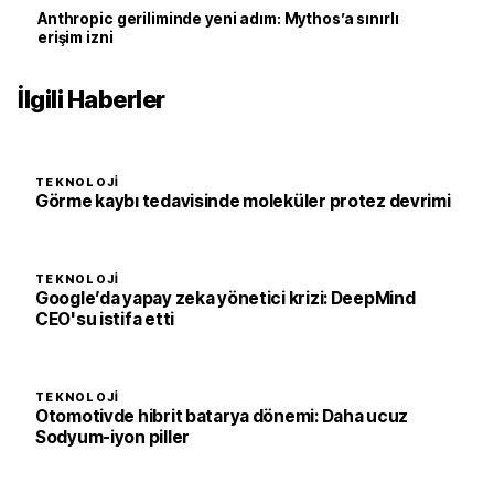
Anthropic geriliminde yeni adım: Mythos’a sınırlı
erişim izni
İlgili Haberler
TEKNOLOJI
Görme kaybı tedavisinde moleküler protez devrimi
TEKNOLOJI
Google’da yapay zeka yönetici krizi: DeepMind
CEO'su istifa etti
TEKNOLOJI
Otomotivde hibrit batarya dönemi: Daha ucuz
Sodyum-iyon piller