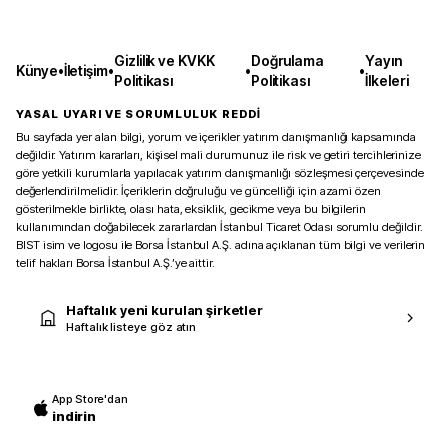
Gizlilik ve KVKK
Doğrulama
Yayın
Künye
•
İletişim
•
•
•
Politikası
Politikası
İlkeleri
YASAL UYARI VE SORUMLULUK REDDİ
Bu sayfada yer alan bilgi, yorum ve içerikler yatırım danışmanlığı kapsamında
değildir. Yatırım kararları, kişisel mali durumunuz ile risk ve getiri tercihlerinize
göre yetkili kurumlarla yapılacak yatırım danışmanlığı sözleşmesi çerçevesinde
değerlendirilmelidir. İçeriklerin doğruluğu ve güncelliği için azami özen
gösterilmekle birlikte, olası hata, eksiklik, gecikme veya bu bilgilerin
kullanımından doğabilecek zararlardan İstanbul Ticaret Odası sorumlu değildir.
BIST isim ve logosu ile Borsa İstanbul A.Ş. adına açıklanan tüm bilgi ve verilerin
telif hakları Borsa İstanbul A.Ş.’ye aittir.
Haftalık yeni kurulan şirketler
Haftalık listeye göz atın
App Store'dan
indirin