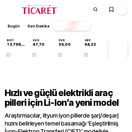
Bugün
Son Dakika
Finans
EKSTRA
BIST
USD
EUR
GBP
13.798,82
47,70
55,00
64,22
PİYASA
VERİLERİ
+0,70%
+0,16%
-0,02%
+0,07%
Teknoloji
Hızlı ve güçlü elektrikli araç
pilleri için Li-Ion’a yeni model
Araştırmacılar, lityum iyon pillerde şarj/deşarj
hızını belirleyen temel basamağı ‘Eşleştirilmiş
İyon-Elektron Transferi (CIET)’ modeliyle