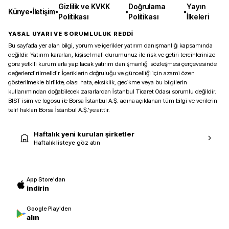
Gizlilik ve KVKK
Doğrulama
Yayın
Künye
•
İletişim
•
•
•
Politikası
Politikası
İlkeleri
YASAL UYARI VE SORUMLULUK REDDİ
Bu sayfada yer alan bilgi, yorum ve içerikler yatırım danışmanlığı kapsamında
değildir. Yatırım kararları, kişisel mali durumunuz ile risk ve getiri tercihlerinize
göre yetkili kurumlarla yapılacak yatırım danışmanlığı sözleşmesi çerçevesinde
değerlendirilmelidir. İçeriklerin doğruluğu ve güncelliği için azami özen
gösterilmekle birlikte, olası hata, eksiklik, gecikme veya bu bilgilerin
kullanımından doğabilecek zararlardan İstanbul Ticaret Odası sorumlu değildir.
BIST isim ve logosu ile Borsa İstanbul A.Ş. adına açıklanan tüm bilgi ve verilerin
telif hakları Borsa İstanbul A.Ş.’ye aittir.
Haftalık yeni kurulan şirketler
Haftalık listeye göz atın
App Store'dan
indirin
Google Play'den
alın