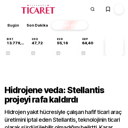
Bugün
Son Dakika
Finans
EKSTRA
BIST
USD
EUR
GBP
13.779,39
47,72
55,16
64,40
PİYASA
VERİLERİ
-0,14%
+0,01%
-0,05%
-0,03%
Teknoloji
Hidrojene veda: Stellantis
projeyi rafa kaldırdı
Hidrojen yakıt hücresiyle çalışan hafif ticari araç
üretimini iptal eden Stellantis, teknolojinin ticari
olarak sürdürülebilir olmadığını belirtti. Karar,