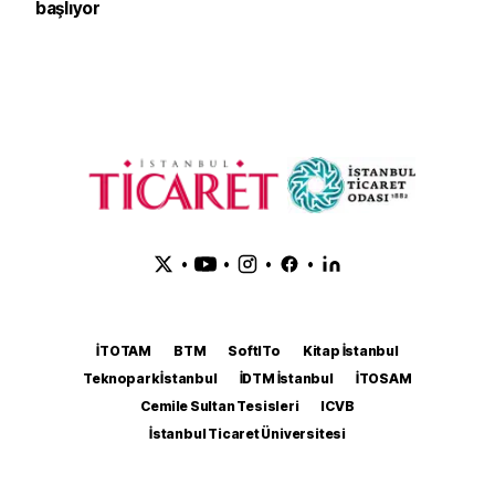
başlıyor
•
•
•
•
İTOTAM
BTM
SoftITo
Kitap İstanbul
Teknopark İstanbul
İDTM İstanbul
İTOSAM
Cemile Sultan Tesisleri
ICVB
İstanbul Ticaret Üniversitesi