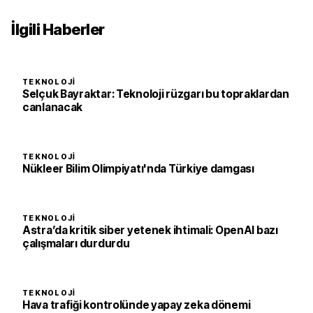
İlgili Haberler
TEKNOLOJI
Selçuk Bayraktar: Teknoloji rüzgarı bu topraklardan
canlanacak
TEKNOLOJI
Nükleer Bilim Olimpiyatı'nda Türkiye damgası
TEKNOLOJI
Astra’da kritik siber yetenek ihtimali: OpenAI bazı
çalışmaları durdurdu
TEKNOLOJI
Hava trafiği kontrolünde yapay zeka dönemi