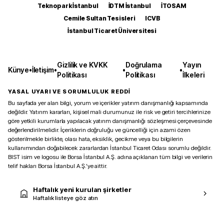
Teknopark İstanbul
İDTM İstanbul
İTOSAM
Cemile Sultan Tesisleri
ICVB
İstanbul Ticaret Üniversitesi
Gizlilik ve KVKK
Doğrulama
Yayın
Künye
•
İletişim
•
•
•
Politikası
Politikası
İlkeleri
YASAL UYARI VE SORUMLULUK REDDİ
Bu sayfada yer alan bilgi, yorum ve içerikler yatırım danışmanlığı kapsamında
değildir. Yatırım kararları, kişisel mali durumunuz ile risk ve getiri tercihlerinize
göre yetkili kurumlarla yapılacak yatırım danışmanlığı sözleşmesi çerçevesinde
değerlendirilmelidir. İçeriklerin doğruluğu ve güncelliği için azami özen
gösterilmekle birlikte, olası hata, eksiklik, gecikme veya bu bilgilerin
kullanımından doğabilecek zararlardan İstanbul Ticaret Odası sorumlu değildir.
BIST isim ve logosu ile Borsa İstanbul A.Ş. adına açıklanan tüm bilgi ve verilerin
telif hakları Borsa İstanbul A.Ş.’ye aittir.
Haftalık yeni kurulan şirketler
Haftalık listeye göz atın