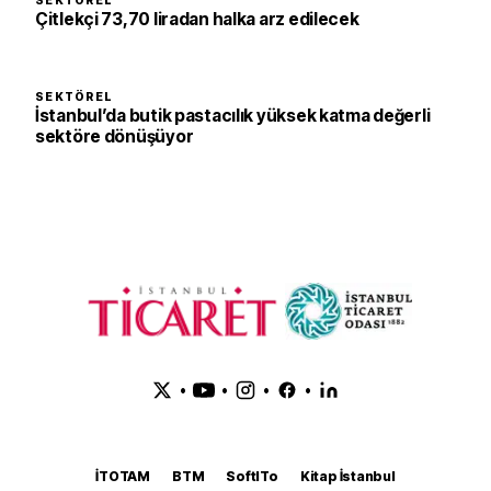
SEKTÖREL
Çitlekçi 73,70 liradan halka arz edilecek
SEKTÖREL
İstanbul’da butik pastacılık yüksek katma değerli
sektöre dönüşüyor
•
•
•
•
İTOTAM
BTM
SoftITo
Kitap İstanbul