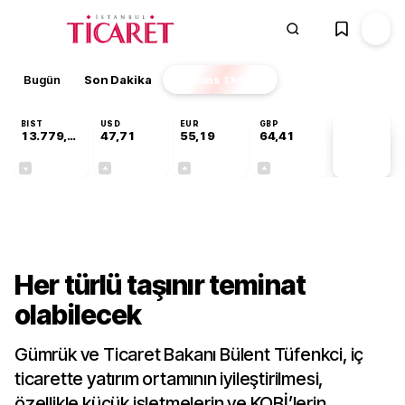
Bugün
Son Dakika
Finans
EKSTRA
BIST
USD
EUR
GBP
13.779,39
47,71
55,19
64,41
PİYASA
VERİLERİ
-0,14%
+0,18%
+0,32%
+0,38%
Sektörel
Her türlü taşınır teminat
olabilecek
Gümrük ve Ticaret Bakanı Bülent Tüfenkci, iç
ticarette yatırım ortamının iyileştirilmesi,
özellikle küçük işletmelerin ve KOBİ’lerin