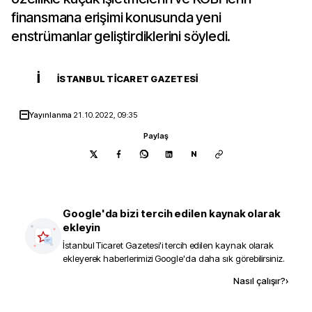
finansmana erişimi konusunda yeni
enstrümanlar geliştirdiklerini söyledi.
İ
İSTANBUL TICARET GAZETESI
Yayınlanma
21.10.2022, 09:35
Paylaş
N
Google'da bizi tercih edilen kaynak olarak
ekleyin
İstanbul Ticaret Gazetesi
'i tercih edilen kaynak olarak
ekleyerek haberlerimizi Google'da daha sık görebilirsiniz.
Kaynak ekle
Nasıl çalışır?
›