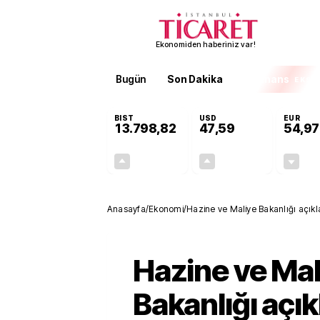
Ekonomiden haberiniz var!
Bugün
Son Dakika
Finans
EKST
BIST
USD
EUR
13.798,82
47,59
54,97
+0,70%
+0,05%
95,68
0,03
Anasayfa
/
Ekonomi
/
Hazine ve Maliye Bakanlığı açıklad
Hazine ve Mal
Bakanlığı açık