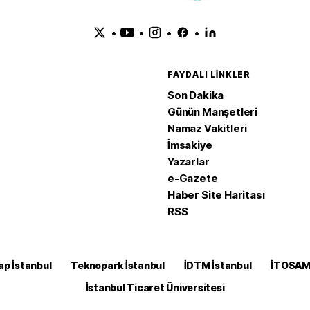
•
•
•
•
FAYDALI LINKLER
Son Dakika
Günün Manşetleri
Namaz Vakitleri
İmsakiye
Yazarlar
e-Gazete
Haber Site Haritası
RSS
ap İstanbul
Teknopark İstanbul
İDTM İstanbul
İTOSA
İstanbul Ticaret Üniversitesi