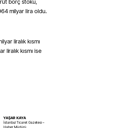
rüt borç stoku,
964 milyar lira oldu.
lyar liralık kısmı
r liralık kısmı ise
YAŞAR KAYA
İstanbul Ticaret Gazetesi –
Haber Müdürü