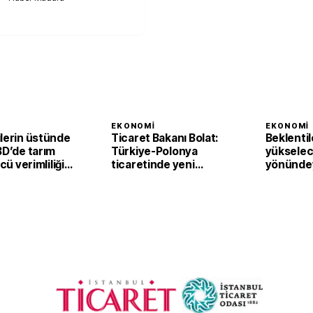
I
EKONOMI
EKONOMI
ilerin üstünde
Ticaret Bakanı Bolat:
Beklentil
BD’de tarım
Türkiye-Polonya
yükselec
ücü verimliliği
ticaretinde yeni
yönündey
eyrekte yüzde
hedef 15 milyar dolar
Bölgesi'
perakend
haziranda