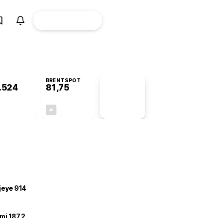
ÜYE
CANLI BORSA
Girişi
BRENTSPOT
.524
81,75
PİYASA
VERİLERİ
-0,32%
+3,60%
+0,00
2,84
ojeye 914
mi 187,2