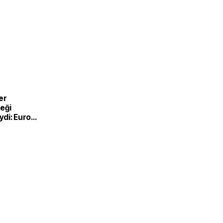
er
eği
di: Euro
nde
e satışlar
 geriledi