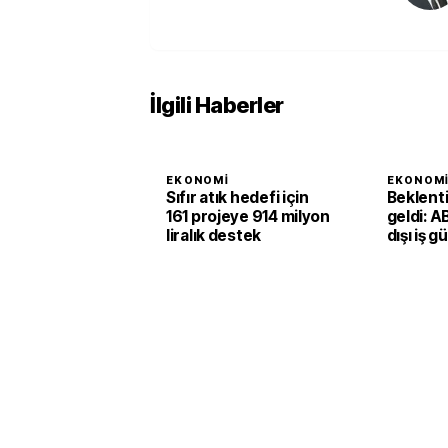
İlgili Haberler
EKONOMI
EKONOM
Sıfır atık hedefi için
Beklent
161 projeye 914 milyon
geldi: A
liralık destek
dışı iş g
ikinci ç
1,4 arttı