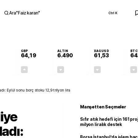
Ara
"
Faiz kararı
"
Ctrl K
RA
GBP
ALTIN
XAGUSD
BTC
64,19
6.490
61,53
64
-0,08%
+0,15%
-0,10%
-0,82%
-0,04
0,09
-6,40
-0,51
ı: Eylül sonu borç stoku 12,9 trilyon lira
Manşetten Seçmeler
iye
Sıfır atık hedefi için 161 pr
milyon liralık destek
ladı:
Borsa İstanbul’da işlem hac