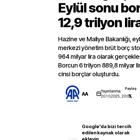
Eylül sonu bo
12,9 trilyon lir
Hazine ve Maliye Bakanlığı, eylü
merkezi yönetim brüt borç sto
964 milyar lira olarak gerçekleş
Borcun 6 trilyon 889,8 milyar lir
cinsi borçlar oluşturdu.
Paylaş
Yayınlanma
AA
20.10.2025, 20:05
Google'da bizi tercih
edilen kaynak olarak
ekleyin