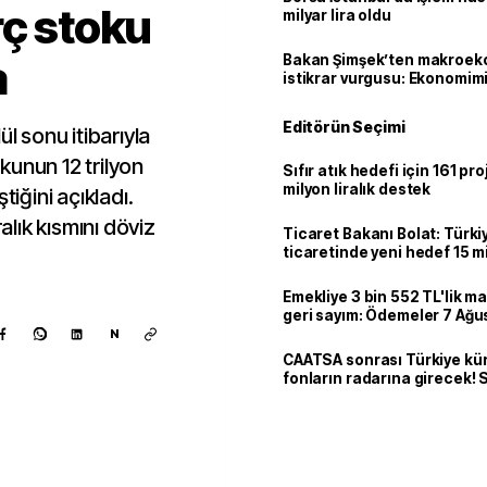
rç stoku
milyar lira oldu
a
Bakan Şimşek’ten makroek
istikrar vurgusu: Ekonomim
dayanıklılığını daha da güç
Editörün Seçimi
l sonu itibarıyla
kunun 12 trilyon
Sıfır atık hedefi için 161 pr
milyon liralık destek
tiğini açıkladı.
alık kısmını döviz
Ticaret Bakanı Bolat: Türk
ticaretinde yeni hedef 15 mi
Emekliye 3 bin 552 TL'lik ma
geri sayım: Ödemeler 7 Ağu
N
CAATSA sonrası Türkiye kü
fonların radarına girecek
finansa yeni eşik
Kaynak ekle