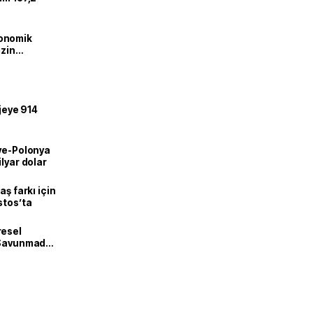
onomik
izin
lendirdik
ojeye 914
iye-Polonya
lyar dolar
aş farkı için
stos’ta
resel
! Savunmadan