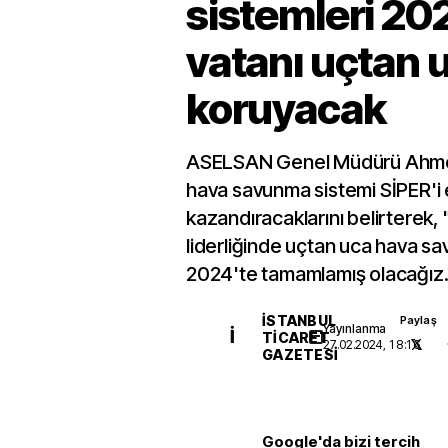
sistemleri 20
vatanı uçtan 
koruyacak
ASELSAN Genel Müdürü Ahmet A
hava savunma sistemi SİPER'i
kazandıracaklarını belirterek,
liderliğinde uçtan uca hava s
2024'te tamamlamış olacağız.
İSTANBUL
Paylaş
Yayınlanma
İ
TICARET
27.02.2024, 18:16
GAZETESI
Google'da bizi tercih