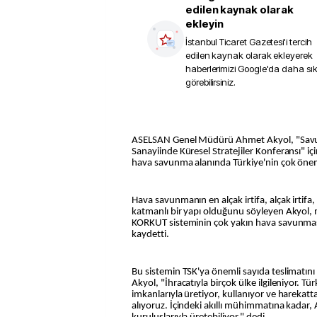
edilen kaynak olarak
ekleyin
İstanbul Ticaret Gazetesi
'i tercih
edilen kaynak olarak ekleyerek
haberlerimizi Google'da daha sı
görebilirsiniz.
ASELSAN Genel Müdürü Ahmet Akyol, "Savu
Sanayiinde Küresel Stratejiler Konferansı" i
hava savunma alanında Türkiye'nin çok önemli
Hava savunmanın en alçak irtifa, alçak irtifa,
katmanlı bir yapı olduğunu söyleyen Akyol,
KORKUT sisteminin çok yakın hava savunma
kaydetti.
Bu sistemin TSK'ya önemli sayıda teslimatını 
Akyol, "İhracatıyla birçok ülke ilgileniyor. Tü
imkanlarıyla üretiyor, kullanıyor ve harekat
alıyoruz. İçindeki akıllı mühimmatına kadar