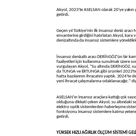
Akyol, 2023'te ASELSAN olarak 20'ye yakın ye
getirdi.
Geçen yıl Türkiye'nin ilk insansız deniz aracı
envanterine girdiğini hatırlatan Akyol, kara 
denizaltında da insansız sistemlere yöneldikle
İnsansız denizaltı aracı DERİNGÖZ'ün bir k
faaliyetleri için kullanıma sunulmak üzere son
vurgulayan Akyol, "Su altında DERİNGÖZ, 
da TUNGA ve ERTUNGA gibi ürünleri 2023'te
hatta bazılarının ihracatını yaptık. 2024'te d
yeni ihracat çalışmalarına odaklanacağız." d
ASELSAN'ın insansız araçlara kattığı çok say
olduğuna dikkati çeken Akyol, su altındaki s
elektro optik sistemlerden haberleşme siste
fonksiyonu insansız sistemlere katma yeten
getirdi.
YÜKSEK HIZLI AĞIRLIK ÖLÇÜM SİSTEMİ GEL