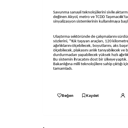
Savunma sanayii teknolojilerini sivile aktarma
değinen Akyol, metro ve TCDD Taşımacılık'ta gel
sinyalizasyon sistemlerinin kullanılmaya başl
Ulaştırma sektöründe de çalışmalarını sürdür
sözlerini, "Yük taşıyan araçları, 120 kilome
ağırlıklarını ölçebilecek, boyutlarını, aks baş
ölçebilecek, plakasını anlık tanıyabilecek ve b
durdurmadan yapabilecek yüksek hızlı ağırlık 
Bu sistemin ihracatını dost bir ülkeye yaptık
Bakanlığına milli teknolojilere sahip çıktığı 
tamamladı.
Beğen
Kaydet