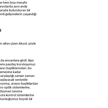
me hem kısa mesafe
naryolarda aynı anda
 arada bulunduran bir
li gelişmelerin yaşandığı
İ
 altını çizen Akyol, şöyle
da envantere girdi. Bazı
 üzere paydaş kuruluşumuz
yıcı başlıklarından, bu
zemesine kadar
n karşılaştığı zaman zaman
 başlayacak seviyede
unma, arayıcı başlıklardan
ro optik sistemlerine,
 düşman tanıma
muta kontrol sistemlerine
uşturduğumuz büyük bir