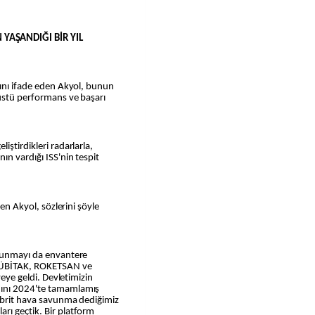
YAŞANDIĞI BİR YIL
rını ifade eden Akyol, bunun
nüstü performans ve başarı
iştirdikleri radarlarla,
ın vardığı ISS'nin tespit
ren Akyol, sözlerini şöyle
avunmayı da envantere
 TÜBİTAK, ROKETSAN ve
yeye geldi. Devletimizin
nını 2024'te tamamlamış
Hibrit hava savunma dediğimiz
rı geçtik. Bir platform