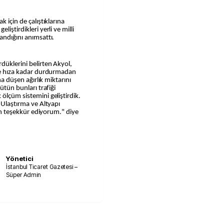
k için de çalıştıklarına
iştirdikleri yerli ve milli
andığını anımsattı.
düklerini belirten Akyol,
tre hıza kadar durdurmadan
ına düşen ağırlık miktarını
ütün bunları trafiği
ölçüm sistemini geliştirdik.
. Ulaştırma ve Altyapı
için teşekkür ediyorum." diye
Yönetici
İstanbul Ticaret Gazetesi –
Süper Admin