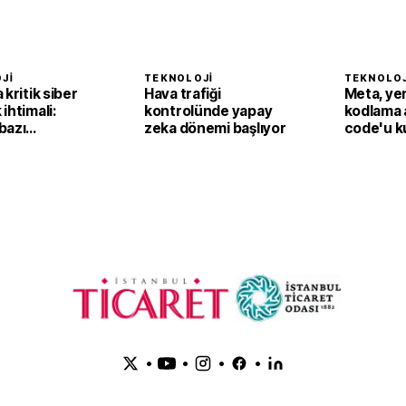
JI
TEKNOLOJI
TEKNOLOJ
 kritik siber
Hava trafiği
Meta, ye
ihtimali:
kontrolünde yapay
kodlama 
bazı
zeka dönemi başlıyor
code'u k
arı durdurdu
sundu
•
•
•
•