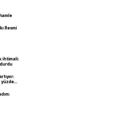
 hamle
kkı Resmi
 ihtimali:
rdurdu
artıyor:
ı yüzde
adım: