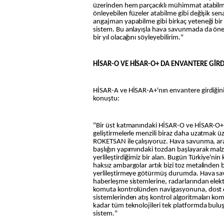
üzerinden hem parçacıklı mühimmat atabil
önleyebilen füzeler atabilme gibi değişik se
angajman yapabilme gibi birkaç yeteneği bir
sistem. Bu anlayışla hava savunmada da önem
bir yıl olacağını söyleyebilirim."
HİSAR-O VE HİSAR-O+ DA ENVANTERE GİRD
HİSAR-A ve HİSAR-A+'nın envantere girdiğinin
konuştu:
"Bir üst katmanındaki HİSAR-O ve HİSAR-O+ 
geliştirmelerle menzili biraz daha uzatmak
ROKETSAN ile çalışıyoruz. Hava savunma, ara
başlığın yapımındaki tozdan başlayarak mal
yerlileştirdiğimiz bir alan. Bugün Türkiye'ni
haksız ambargolar artık bizi toz metalinden
yerlileştirmeye götürmüş durumda. Hava sav
haberleşme sistemlerine, radarlarından elekt
komuta kontrolünden navigasyonuna, dost
sistemlerinden atış kontrol algoritmaları ko
kadar tüm teknolojileri tek platformda bul
sistem."