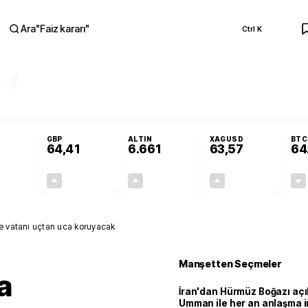
Ara
"
Faiz kararı
"
Ctrl K
RA
Resmi Gazete'de!
Öğrenci affı ve ek sınav hakkı Resmi Gazete'de!
GBP
ALTIN
XAGUSD
BTC
64,41
6.661
63,57
64
+0,32%
+0,38%
+2,59%
+3,37%
0,18
0,24
167,96
2,07
e vatanı uçtan uca koruyacak
Manşetten Seçmeler
a
İran'dan Hürmüz Boğazı açı
Umman ile her an anlaşma i