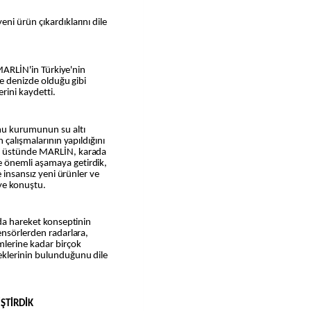
ni ürün çıkardıklarını dile
 MARLİN'in Türkiye'nin
ve denizde olduğu gibi
rini kaydetti.
amu kurumunun su altı
 çalışmalarının yapıldığını
su üstünde MARLİN, karada
 önemli aşamaya getirdik,
e insansız yeni ürünler ve
iye konuştu.
ıda hareket konseptinin
ensörlerden radarlara,
mlerine kadar birçok
eklerinin bulunduğunu dile
İŞTİRDİK