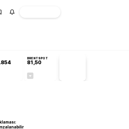
ÜYE
CANLI BORSA
Girişi
BRENTSPOT
.854
81,50
PİYASA
VERİLERİ
-0,22%
-1,55%
+0,00
-1,28
klaması:
mzalanabilir