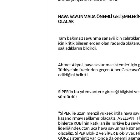
kuruluşlarıyla üretebiliyor." dedi.
HAVA SAVUNMADA ÖNEMLİ GELİŞMELERİN 
OLACAK
Tam bağımsız savunma sanayii için çalıştıkla
için kritik bileşenlerden olan radarda olağa
sağladıklarını bildirdi.
Ahmet Akyol, hava savunma sistemleri için gel
Türkiye'nin üzerinden geçen Alper Gezeravcı'n
edildiğini belirtti.
SİPER'in bu yıl envantere gireceği bilgisini ve
sürdürdü:
"SİPER ile uzun menzil yüksek irtifa hava s
kazandırmayı sağlamış olacağız. ASELSAN,
binlerce KOBİ'nin katkıları ile Türkiye bu sevi
liderliğinde uçtan uca hava savunma katma
olacağız. SİPER Blok-2 ve SİPER Blok-3 var. 
GÜRZ sistemimiz var. Onda da önemli aşamala