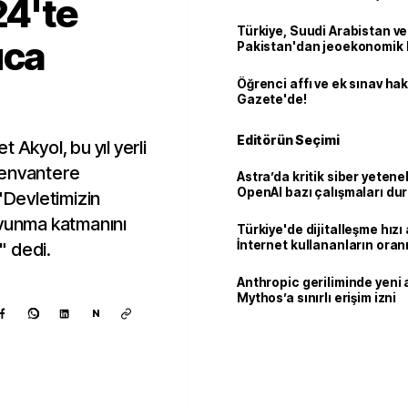
24'te
Türkiye, Suudi Arabistan ve
uca
Pakistan'dan jeoekonomik
Öğrenci affı ve ek sınav ha
Gazete'de!
Editörün Seçimi
kyol, bu yıl yerli
 envantere
Astra’da kritik siber yetenek
OpenAI bazı çalışmaları du
 "Devletimizin
avunma katmanını
Türkiye'de dijitalleşme hızı 
İnternet kullananların oran
" dedi.
92,3'e yükseldi
Anthropic geriliminde yeni 
Mythos’a sınırlı erişim izni
N