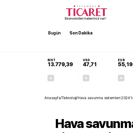
Ekonomiden haberiniz var!
Bugün
Son Dakika
Finans
EKST
SON DAKİKA
Öğrenci affı ve ek sınav hakkı 
BIST
USD
EUR
13.779,39
47,71
55,19
-0,14%
+0,18%
-19,42
0,09
Anasayfa
/
Teknoloji
/
Hava savunma sistemleri 2024't
Hava savunm