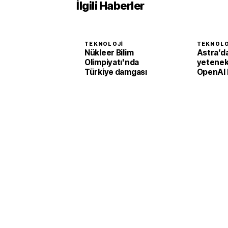
İlgili Haberler
TEKNOLOJI
TEKNOLO
Nükleer Bilim
Astra’da
Olimpiyatı'nda
yetenek 
Türkiye damgası
OpenAI 
çalışmal