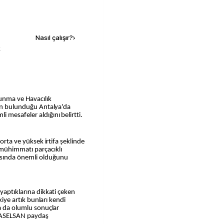
Kaynak ekle
Nasıl çalışır?
›
k
nma ve Havacılık
çin bulunduğu Antalya'da
 mesafeler aldığını belirtti.
 orta ve yüksek irtifa şeklinde
 mühimmatı parçacıklı
sında önemli olduğunu
yaptıklarına dikkati çeken
rkiye artık bunları kendi
ta da olumlu sonuçlar
, ASELSAN paydaş