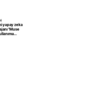
I
ni yapay zeka
ajanı 'Muse
ullanıma