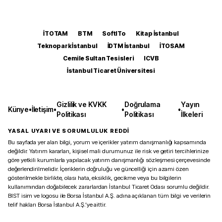
İTOTAM
BTM
SoftITo
Kitap İstanbul
Teknopark İstanbul
İDTM İstanbul
İTOSAM
Cemile Sultan Tesisleri
ICVB
İstanbul Ticaret Üniversitesi
Gizlilik ve KVKK
Doğrulama
Yayın
Künye
•
İletişim
•
•
•
Politikası
Politikası
İlkeleri
YASAL UYARI VE SORUMLULUK REDDİ
Bu sayfada yer alan bilgi, yorum ve içerikler yatırım danışmanlığı kapsamında
değildir. Yatırım kararları, kişisel mali durumunuz ile risk ve getiri tercihlerinize
göre yetkili kurumlarla yapılacak yatırım danışmanlığı sözleşmesi çerçevesinde
değerlendirilmelidir. İçeriklerin doğruluğu ve güncelliği için azami özen
gösterilmekle birlikte, olası hata, eksiklik, gecikme veya bu bilgilerin
kullanımından doğabilecek zararlardan İstanbul Ticaret Odası sorumlu değildir.
BIST isim ve logosu ile Borsa İstanbul A.Ş. adına açıklanan tüm bilgi ve verilerin
telif hakları Borsa İstanbul A.Ş.’ye aittir.