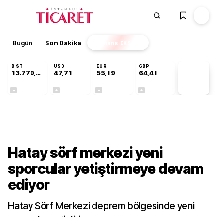
Bugün
Son Dakika
Finans
EKSTRA
BIST
USD
EUR
GBP
13.779,39
47,71
55,19
64,41
PİYASA
VERİLERİ
-0,14%
+0,18%
+0,32%
+0,38%
Kültür-Sanat
Hatay sörf merkezi yeni
sporcular yetiştirmeye devam
ediyor
Hatay Sörf Merkezi deprem bölgesinde yeni