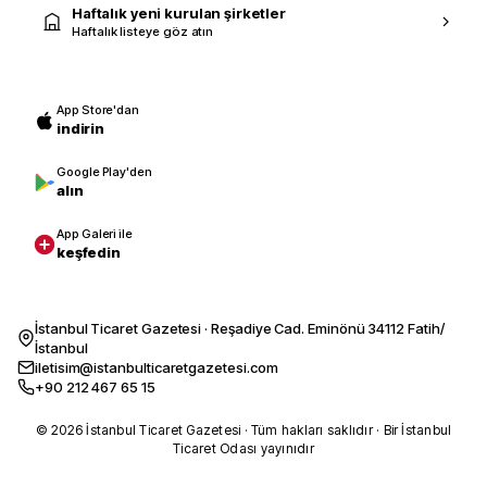
Haftalık yeni kurulan şirketler
Haftalık listeye göz atın
App Store'dan
indirin
Google Play'den
alın
App Galeri ile
keşfedin
İstanbul Ticaret Gazetesi · Reşadiye Cad. Eminönü 34112 Fatih/
İstanbul
iletisim@istanbulticaretgazetesi.com
+90 212 467 65 15
© 2026 İstanbul Ticaret Gazetesi · Tüm hakları saklıdır · Bir İstanbul
Ticaret Odası yayınıdır