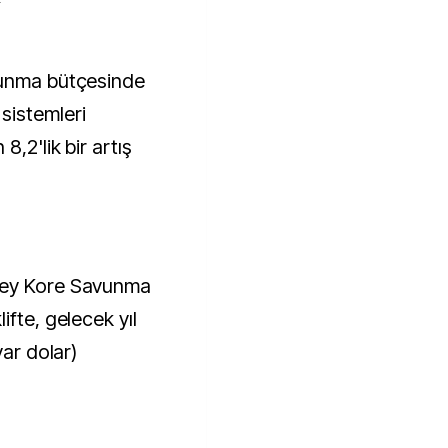
sistemleri
8,2'lik bir artış
ney Kore Savunma
ifte, gelecek yıl
yar dolar)