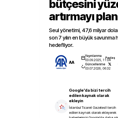
bütçesini yüz
artırmayı plan
Seul yönetimi, 47,6 milyar dolar
son 7 yılın en büyük savunma h
hedefliyor.
Yayınlanma
Paylaş
03.09.2025, 11:04
AA
Güncellenme
03.07.2026, 06:32
Google'da bizi tercih
edilen kaynak olarak
ekleyin
İstanbul Ticaret Gazetesi
'i tercih
edilen kaynak olarak ekleyerek
haberlerimizi Google'da daha sı