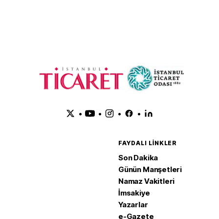
•
•
•
•
FAYDALI LINKLER
Son Dakika
Günün Manşetleri
Namaz Vakitleri
İmsakiye
Yazarlar
e-Gazete