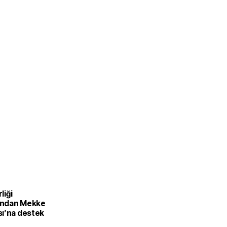
liği
ı'ndan Mekke
ı’na destek