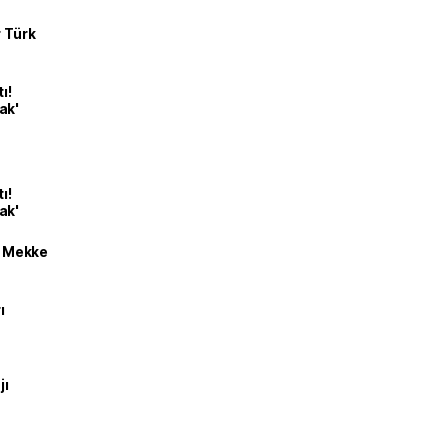
r Türk
ı!
ak'
ı!
ak'
an Mekke
ı
jı