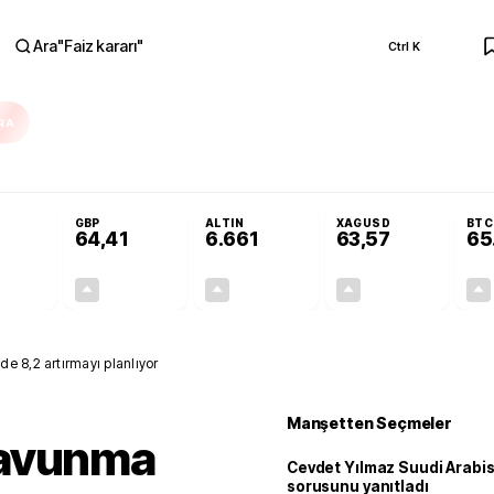
Ara
"
Faiz kararı
"
Ctrl K
RA
ar açılmayacak'
Cevdet Yılmaz Suudi Arabistan ve KAAN sorusunu yanıtlad
GBP
ALTIN
XAGUSD
BTC
64,41
6.661
63,57
65
+0,32%
+0,38%
+2,59%
+3,37%
0,18
0,24
167,96
2,07
e 8,2 artırmayı planlıyor
Manşetten Seçmeler
savunma
Cevdet Yılmaz Suudi Arabi
sorusunu yanıtladı