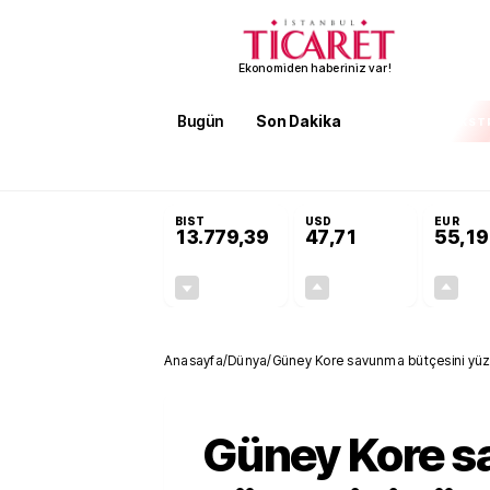
Ekonomiden haberiniz var!
Bugün
Son Dakika
Finans
EKST
SON DAKİKA
İran'dan Hürmüz Boğazı şartı! 'Düzelene kad
BIST
USD
EUR
13.779,39
47,71
55,19
-0,14%
+0,18%
-19,42
0,09
Anasayfa
/
Dünya
/
Güney Kore savunma bütçesini yüzd
Güney Kore 