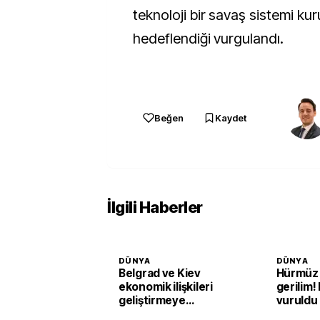
teknoloji bir savaş sistemi ku
hedeflendiği vurgulandı.
Beğen
Kaydet
İlgili Haberler
DÜNYA
DÜNYA
Belgrad ve Kiev
Hürmüz 
ekonomik ilişkileri
gerilim!
geliştirmeye
vuruldu
hazırlanıyor