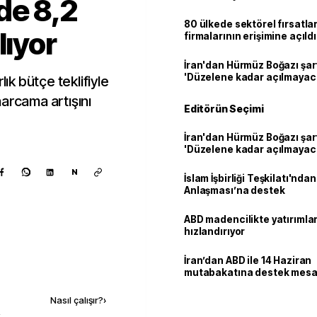
de 8,2
80 ülkede sektörel fırsatla
lıyor
firmalarının erişimine açıldı
İran'dan Hürmüz Boğazı şart
'Düzelene kadar açılmayac
lık bütçe teklifiyle
arcama artışını
Editörün Seçimi
İran'dan Hürmüz Boğazı şart
'Düzelene kadar açılmayac
N
İslam İşbirliği Teşkilatı'nd
Anlaşması’na destek
ABD madencilikte yatırımlar
hızlandırıyor
İran’dan ABD ile 14 Haziran
Kaynak ekle
mutabakatına destek mesa
Nasıl çalışır?
›
k