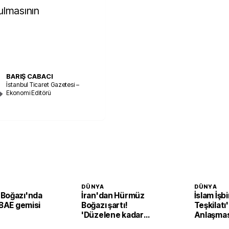
rulmasının
BARIŞ CABACI
İstanbul Ticaret Gazetesi –
Ekonomi Editörü
DÜNYA
DÜNYA
Boğazı'nda
İran'dan Hürmüz
İslam İşbir
 BAE gemisi
Boğazı şartı!
Teşkilat
'Düzelene kadar
Anlaşmas
açılmayacak'