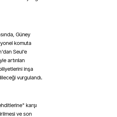
asında, Güney
syonel komuta
n'dan Seul'e
e artırılan
liyetlerini inşa
leceği vurgulandı.
hditlerine" karşı
irilmesi ve son