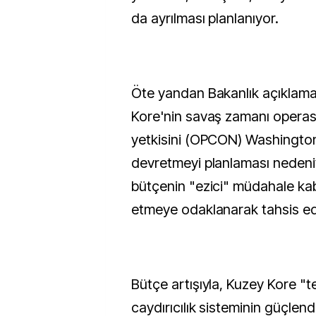
da ayrılması planlanıyor.
Öte yandan Bakanlık açıklam
Kore'nin savaş zamanı opera
yetkisini (OPCON) Washingto
devretmeyi planlaması nedeniyl
bütçenin "ezici" müdahale kabi
etmeye odaklanarak tahsis edi
Bütçe artışıyla, Kuzey Kore "te
caydırıcılık sisteminin güçlend