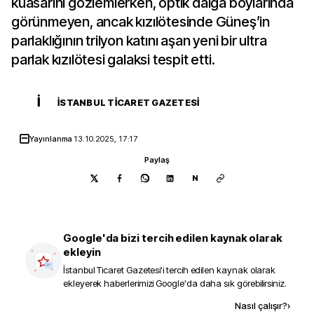
kuasarını gözlemlerken, optik dalga boylarında
görünmeyen, ancak kızılötesinde Güneş’in
parlaklığının trilyon katını aşan yeni bir ultra
parlak kızılötesi galaksi tespit etti.
İ
İSTANBUL TICARET GAZETESI
Yayınlanma
13.10.2025, 17:17
Paylaş
N
Google'da bizi tercih edilen kaynak olarak
ekleyin
İstanbul Ticaret Gazetesi
'i tercih edilen kaynak olarak
ekleyerek haberlerimizi Google'da daha sık görebilirsiniz.
Kaynak ekle
Nasıl çalışır?
›