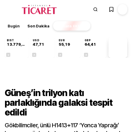
Bugün
Son Dakika
Finans
EKSTRA
BIST
USD
EUR
GBP
13.779,39
47,71
55,19
64,41
PİYASA
VERİLERİ
-0,14%
+0,18%
+0,32%
+0,38%
Teknoloji
Güneş’in trilyon katı
parlaklığında galaksi tespit
edildi
Gökbilimciler, ünlü H1413+117 ‘Yonca Yaprağı’