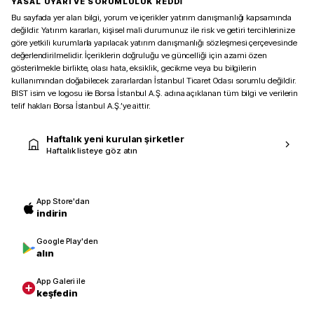
YASAL UYARI VE SORUMLULUK REDDİ
Bu sayfada yer alan bilgi, yorum ve içerikler yatırım danışmanlığı kapsamında
değildir. Yatırım kararları, kişisel mali durumunuz ile risk ve getiri tercihlerinize
göre yetkili kurumlarla yapılacak yatırım danışmanlığı sözleşmesi çerçevesinde
değerlendirilmelidir. İçeriklerin doğruluğu ve güncelliği için azami özen
gösterilmekle birlikte, olası hata, eksiklik, gecikme veya bu bilgilerin
kullanımından doğabilecek zararlardan İstanbul Ticaret Odası sorumlu değildir.
BIST isim ve logosu ile Borsa İstanbul A.Ş. adına açıklanan tüm bilgi ve verilerin
telif hakları Borsa İstanbul A.Ş.’ye aittir.
Haftalık yeni kurulan şirketler
Haftalık listeye göz atın
App Store'dan
indirin
Google Play'den
alın
App Galeri ile
keşfedin