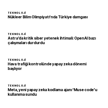
TEKNOLOJI
Nükleer Bilim Olimpiyatı'nda Türkiye damgası
TEKNOLOJI
Astra’da kritik siber yetenek ihtimali: OpenAI bazı
çalışmaları durdurdu
TEKNOLOJI
Hava trafiği kontrolünde yapay zeka dönemi
başlıyor
TEKNOLOJI
Meta, yeni yapay zeka kodlama ajanı 'Muse code'u
kullanıma sundu