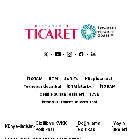
•
•
•
•
İTOTAM
BTM
SoftITo
Kitap İstanbul
Teknopark İstanbul
İDTM İstanbul
İTOSAM
Cemile Sultan Tesisleri
ICVB
İstanbul Ticaret Üniversitesi
Gizlilik ve KVKK
Doğrulama
Yayın
Künye
•
İletişim
•
•
•
Politikası
Politikası
İlkeleri