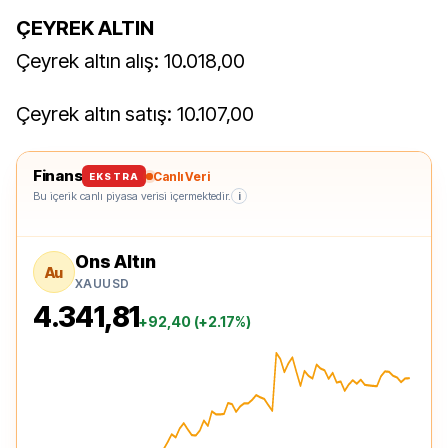
ÇEYREK ALTIN
Çeyrek altın alış: 10.018,00
Çeyrek altın satış: 10.107,00
Finans
Canlı Veri
EKSTRA
Bu içerik canlı piyasa verisi içermektedir.
i
Ons Altın
Au
XAUUSD
4.341,81
+92,40 (+2.17%)