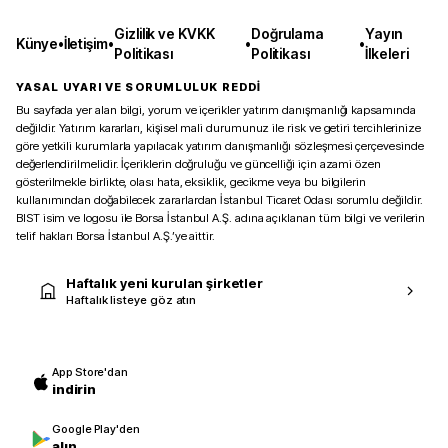
Gizlilik ve KVKK
Doğrulama
Yayın
Künye
•
İletişim
•
•
•
Politikası
Politikası
İlkeleri
YASAL UYARI VE SORUMLULUK REDDİ
Bu sayfada yer alan bilgi, yorum ve içerikler yatırım danışmanlığı kapsamında
değildir. Yatırım kararları, kişisel mali durumunuz ile risk ve getiri tercihlerinize
göre yetkili kurumlarla yapılacak yatırım danışmanlığı sözleşmesi çerçevesinde
değerlendirilmelidir. İçeriklerin doğruluğu ve güncelliği için azami özen
gösterilmekle birlikte, olası hata, eksiklik, gecikme veya bu bilgilerin
kullanımından doğabilecek zararlardan İstanbul Ticaret Odası sorumlu değildir.
BIST isim ve logosu ile Borsa İstanbul A.Ş. adına açıklanan tüm bilgi ve verilerin
telif hakları Borsa İstanbul A.Ş.’ye aittir.
Haftalık yeni kurulan şirketler
Haftalık listeye göz atın
App Store'dan
indirin
Google Play'den
alın