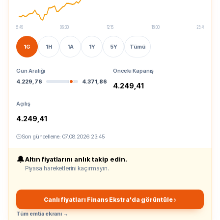
23:45
06:30
12:15
18:00
23:45
1G
1H
1A
1Y
5Y
Tümü
Gün Aralığı
Önceki Kapanış
4.229,76
4.371,86
4.249,41
Açılış
4.249,41
🕒
Son güncelleme:
07.08.2026 23:45
🔔
Altın fiyatlarını anlık takip edin.
Piyasa hareketlerini kaçırmayın.
Canlı fiyatları Finans Ekstra'da görüntüle ›
Tüm emtia ekranı →