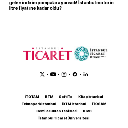
gelen indirim pompalara yansıdı! İstanbul motorin
litre fiyatı ne kadar oldu?
•
•
•
•
İTOTAM
BTM
SoftITo
Kitap İstanbul
Teknopark İstanbul
İDTM İstanbul
İTOSAM
Cemile Sultan Tesisleri
ICVB
İstanbul Ticaret Üniversitesi