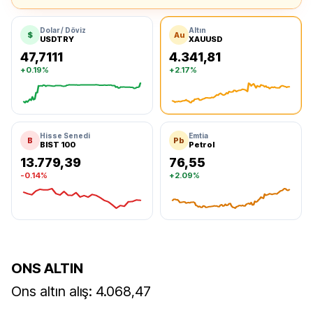
Dolar / Döviz
Altın
$
Au
USDTRY
XAUUSD
47,7111
4.341,81
+0.19%
+2.17%
Dolar
Ons Altın
Hisse Senedi
Emtia
B
Pb
BIST 100
Petrol
13.779,39
76,55
-0.14%
+2.09%
BIST 100
BRENTSPOT
ONS ALTIN
Ons altın alış: 4.068,47