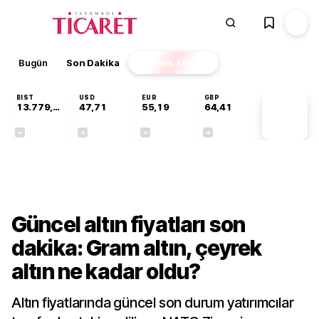
Bugün
Son Dakika
Finans
EKSTRA
BIST
USD
EUR
GBP
13.779,39
47,71
55,19
64,41
PİYASA
VERİLERİ
-0,14%
+0,18%
+0,32%
+0,38%
Bilgi Rehberi
Güncel altın fiyatları son
dakika: Gram altın, çeyrek
altın ne kadar oldu?
Altın fiyatlarında güncel son durum yatırımcılar