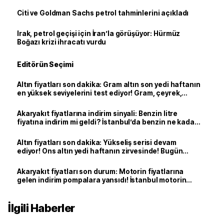
Citi ve Goldman Sachs petrol tahminlerini açıkladı
Irak, petrol geçişi için İran’la görüşüyor: Hürmüz
Boğazı krizi ihracatı vurdu
Editörün Seçimi
Altın fiyatları son dakika: Gram altın son yedi haftanın
en yüksek seviyelerini test ediyor! Gram, çeyrek,
yarım, tam altın ne kadar oldu?
Akaryakıt fiyatlarına indirim sinyali: Benzin litre
fiyatına indirim mi geldi? İstanbul’da benzin ne kadar
oldu?
Altın fiyatları son dakika: Yükseliş serisi devam
ediyor! Ons altın yedi haftanın zirvesinde! Bugün
yarım altın, çeyrek altın, gram altın ne kadar?
Akaryakıt fiyatları son durum: Motorin fiyatlarına
gelen indirim pompalara yansıdı! İstanbul motorin
litre fiyatı ne kadar oldu?
İlgili Haberler