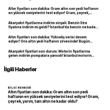
Altın fiyatları son dakika: Gram altın son yedi haftanın
en yüksek seviyelerini test ediyor! Gram, çeyrek,
yarım, tam altın ne kadar oldu?
Akaryakıt fiyatlarına indirim sinyali: Benzin litre
fiyatına indirim mi geldi? İstanbul’da benzin ne kadar
oldu?
Altın fiyatları son dakika: Yükseliş serisi devam
ediyor! Ons altın yedi haftanın zirvesinde! Bugün
yarım altın, çeyrek altın, gram altın ne kadar?
Akaryakıt fiyatları son durum: Motorin fiyatlarına
gelen indirim pompalara yansıdı! İstanbul motorin
litre fiyatı ne kadar oldu?
İlgili Haberler
BILGI REHBERI
Altın fiyatları son dakika: Gram altın son yedi
haftanın en yüksek seviyelerini test ediyor! Gram,
çeyrek, yarım, tam altın ne kadar oldu?