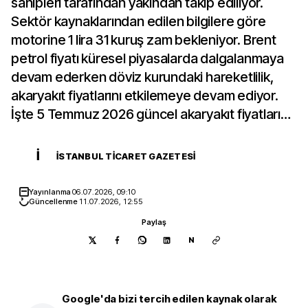
sahipleri tarafından yakından takip ediliyor.
Sektör kaynaklarından edilen bilgilere göre
motorine 1 lira 31 kuruş zam bekleniyor. Brent
petrol fiyatı küresel piyasalarda dalgalanmaya
devam ederken döviz kurundaki hareketlilik,
akaryakıt fiyatlarını etkilemeye devam ediyor.
İşte 5 Temmuz 2026 güncel akaryakıt fiyatları…
İ
İSTANBUL TICARET GAZETESI
Yayınlanma
06.07.2026, 09:10
Güncellenme
11.07.2026, 12:55
Paylaş
N
Google'da bizi tercih edilen kaynak olarak