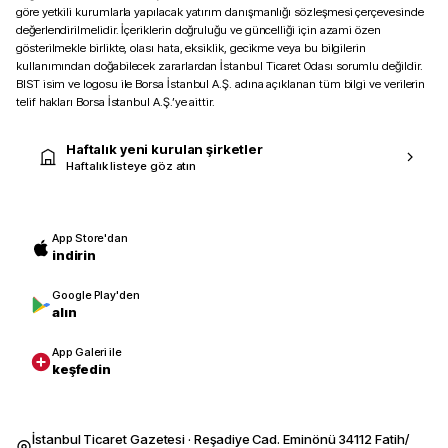
göre yetkili kurumlarla yapılacak yatırım danışmanlığı sözleşmesi çerçevesinde
değerlendirilmelidir. İçeriklerin doğruluğu ve güncelliği için azami özen
gösterilmekle birlikte, olası hata, eksiklik, gecikme veya bu bilgilerin
kullanımından doğabilecek zararlardan İstanbul Ticaret Odası sorumlu değildir.
BIST isim ve logosu ile Borsa İstanbul A.Ş. adına açıklanan tüm bilgi ve verilerin
telif hakları Borsa İstanbul A.Ş.’ye aittir.
Haftalık yeni kurulan şirketler
Haftalık listeye göz atın
App Store'dan
indirin
Google Play'den
alın
App Galeri ile
keşfedin
İstanbul Ticaret Gazetesi · Reşadiye Cad. Eminönü 34112 Fatih/