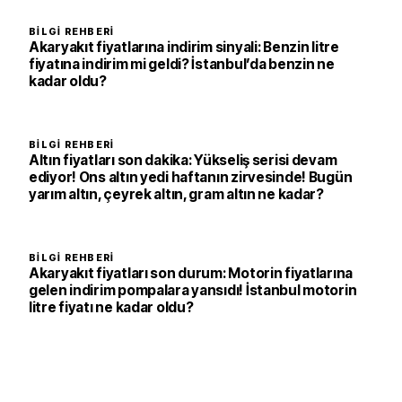
BILGI REHBERI
Akaryakıt fiyatlarına indirim sinyali: Benzin litre
fiyatına indirim mi geldi? İstanbul’da benzin ne
kadar oldu?
BILGI REHBERI
Altın fiyatları son dakika: Yükseliş serisi devam
ediyor! Ons altın yedi haftanın zirvesinde! Bugün
yarım altın, çeyrek altın, gram altın ne kadar?
BILGI REHBERI
Akaryakıt fiyatları son durum: Motorin fiyatlarına
gelen indirim pompalara yansıdı! İstanbul motorin
litre fiyatı ne kadar oldu?