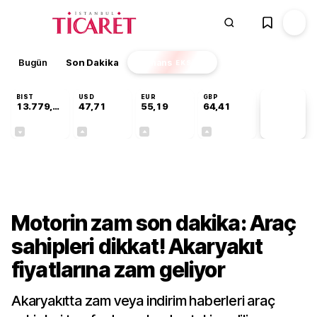
Bugün
Son Dakika
Finans
EKSTRA
BIST
USD
EUR
GBP
13.779,39
47,71
55,19
64,41
PİYASA
VERİLERİ
-0,14%
+0,18%
+0,32%
+0,38%
Bilgi Rehberi
Motorin zam son dakika: Araç
sahipleri dikkat! Akaryakıt
fiyatlarına zam geliyor
Akaryakıtta zam veya indirim haberleri araç