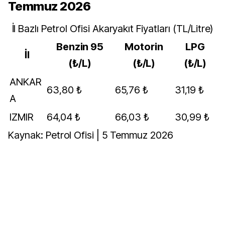
Temmuz 2026
İl Bazlı Petrol Ofisi Akaryakıt Fiyatları (TL/Litre)
Benzin 95
Motorin
LPG
İl
(₺/L)
(₺/L)
(₺/L)
ANKAR
63,80 ₺
65,76 ₺
31,19 ₺
A
IZMIR
64,04 ₺
66,03 ₺
30,99 ₺
Kaynak: Petrol Ofisi |
5 Temmuz 2026