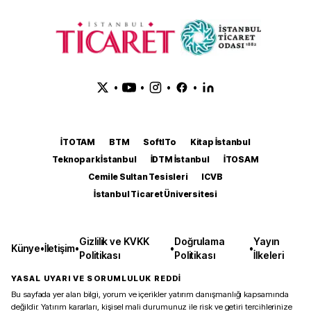
•
•
•
•
İTOTAM
BTM
SoftITo
Kitap İstanbul
Teknopark İstanbul
İDTM İstanbul
İTOSAM
Cemile Sultan Tesisleri
ICVB
İstanbul Ticaret Üniversitesi
Gizlilik ve KVKK
Doğrulama
Yayın
Künye
•
İletişim
•
•
•
Politikası
Politikası
İlkeleri
YASAL UYARI VE SORUMLULUK REDDİ
Bu sayfada yer alan bilgi, yorum ve içerikler yatırım danışmanlığı kapsamında
değildir. Yatırım kararları, kişisel mali durumunuz ile risk ve getiri tercihlerinize