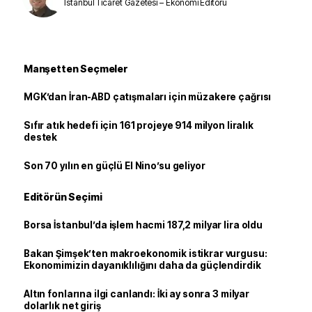
İstanbul Ticaret Gazetesi – Ekonomi Editörü
Manşetten Seçmeler
MGK’dan İran-ABD çatışmaları için müzakere çağrısı
Sıfır atık hedefi için 161 projeye 914 milyon liralık
destek
Son 70 yılın en güçlü El Nino’su geliyor
Editörün Seçimi
Borsa İstanbul’da işlem hacmi 187,2 milyar lira oldu
Bakan Şimşek’ten makroekonomik istikrar vurgusu:
Ekonomimizin dayanıklılığını daha da güçlendirdik
Altın fonlarına ilgi canlandı: İki ay sonra 3 milyar
dolarlık net giriş