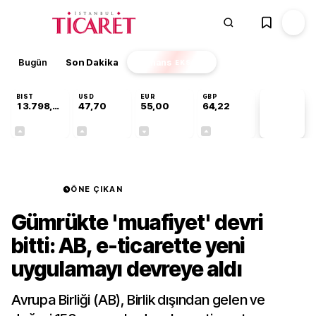
Bugün
Son Dakika
Finans
EKSTRA
BIST
USD
EUR
GBP
13.798,82
47,70
55,00
64,22
PİYASA
VERİLERİ
+0,70%
+0,16%
-0,03%
+0,07%
Finans
ÖNE ÇIKAN
Gümrükte 'muafiyet' devri
bitti: AB, e-ticarette yeni
uygulamayı devreye aldı
Avrupa Birliği (AB), Birlik dışından gelen ve