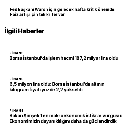
Fed Başkanı Warsh için gelecek hafta kritik önemde:
Faiz artışı için tek kriter var
İlgili Haberler
FINANS
Borsa İstanbul’da işlem hacmi 187,2 milyar lira oldu
FINANS
6,5 milyon lira oldu: Borsa İstanbul’da altının
kilogram fiyatı yüzde 2,2 yükseldi
FINANS
Bakan Şimşek’ten makroekonomik istikrar vurgusu:
Ekonomimizin dayanıklılığını daha da güçlendirdik