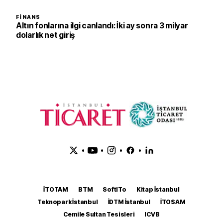
FINANS
Altın fonlarına ilgi canlandı: İki ay sonra 3 milyar
dolarlık net giriş
•
•
•
•
İTOTAM
BTM
SoftITo
Kitap İstanbul
Teknopark İstanbul
İDTM İstanbul
İTOSAM
Cemile Sultan Tesisleri
ICVB