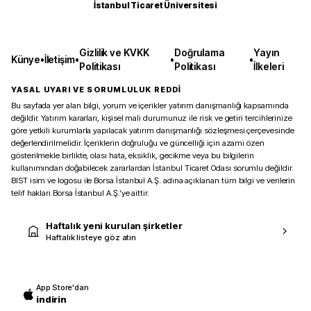
İstanbul Ticaret Üniversitesi
Gizlilik ve KVKK
Doğrulama
Yayın
Künye
•
İletişim
•
•
•
Politikası
Politikası
İlkeleri
YASAL UYARI VE SORUMLULUK REDDİ
Bu sayfada yer alan bilgi, yorum ve içerikler yatırım danışmanlığı kapsamında
değildir. Yatırım kararları, kişisel mali durumunuz ile risk ve getiri tercihlerinize
göre yetkili kurumlarla yapılacak yatırım danışmanlığı sözleşmesi çerçevesinde
değerlendirilmelidir. İçeriklerin doğruluğu ve güncelliği için azami özen
gösterilmekle birlikte, olası hata, eksiklik, gecikme veya bu bilgilerin
kullanımından doğabilecek zararlardan İstanbul Ticaret Odası sorumlu değildir.
BIST isim ve logosu ile Borsa İstanbul A.Ş. adına açıklanan tüm bilgi ve verilerin
telif hakları Borsa İstanbul A.Ş.’ye aittir.
Haftalık yeni kurulan şirketler
Haftalık listeye göz atın
App Store'dan
indirin