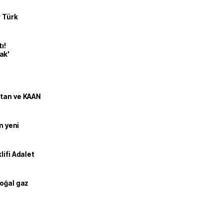
r Türk
ı!
ak'
stan ve KAAN
n yeni
lifi Adalet
doğal gaz