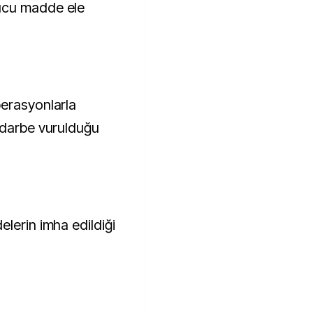
ucu madde ele
perasyonlarla
 darbe vurulduğu
lerin imha edildiği