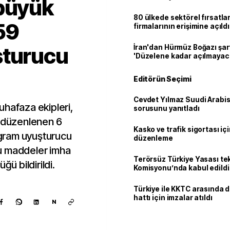
 büyük
80 ülkede sektörel fırsatla
59
firmalarının erişimine açıldı
şturucu
İran'dan Hürmüz Boğazı şart
'Düzelene kadar açılmayac
Editörün Seçimi
Cevdet Yılmaz Suudi Arabi
uhafaza ekipleri,
sorusunu yanıtladı
a düzenlenen 6
Kasko ve trafik sigortası içi
gram uyuşturucu
düzenleme
u maddeler imha
Terörsüz Türkiye Yasası tek
ğü bildirildi.
Komisyonu’nda kabul edildi
Türkiye ile KKTC arasında 
hattı için imzalar atıldı
N