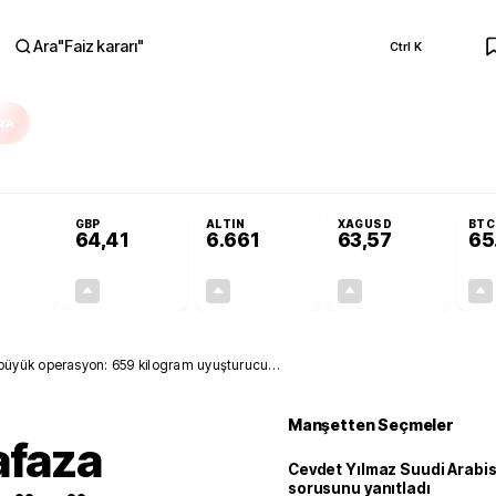
Ara
"
Faiz kararı
"
Ctrl K
RA
r açılmayacak'
Cevdet Yılmaz Suudi Arabistan ve KAAN sorusunu yanıtlad
GBP
ALTIN
XAGUSD
BTC
64,41
6.661
63,57
65
+0,32%
+0,38%
+2,59%
+3,37%
0,18
0,24
167,96
2,07
büyük operasyon: 659 kilogram uyuşturucu
Manşetten Seçmeler
faza
Cevdet Yılmaz Suudi Arabi
sorusunu yanıtladı