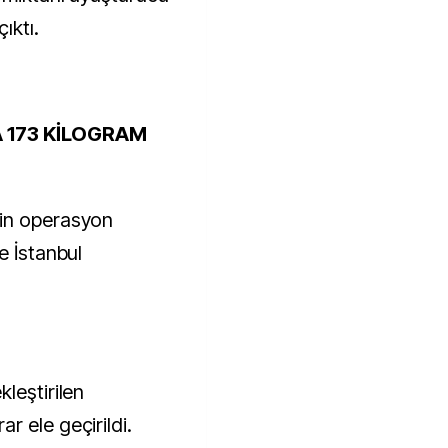
ıktı.
 173 KİLOGRAM
nin operasyon
e İstanbul
leştirilen
r ele geçirildi.