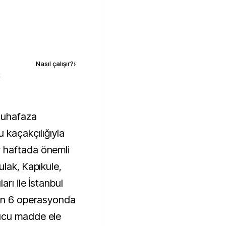
Kaynak ekle
Nasıl çalışır?
›
k
 kaçakçılığıyla
 haftada önemli
lak, Kapıkule,
rı ile İstanbul
len 6 operasyonda
ucu madde ele