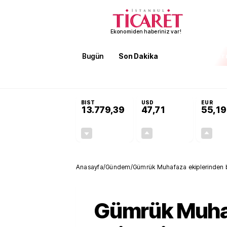
Ekonomiden haberiniz var!
Bugün
Son Dakika
Finans
EKST
SON DAKİKA
İran'dan Hürmüz Boğazı şartı! 'Düzelene kada
BIST
USD
EUR
13.779,39
47,71
55,19
-0,14%
+0,18%
-19,42
0,09
Anasayfa
/
Gündem
/
Gümrük Muhafaza ekiplerinden 
yakalandı
Gümrük Muha