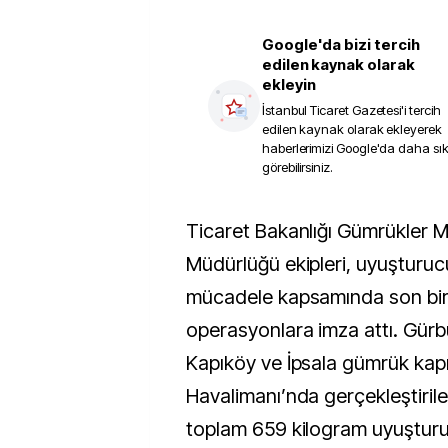
Google'da bizi tercih
edilen kaynak olarak
ekleyin
İstanbul Ticaret Gazetesi
'i tercih
edilen kaynak olarak ekleyerek
haberlerimizi Google'da daha sı
görebilirsiniz.
Ticaret Bakanlığı Gümrükler Muhafaza
Müdürlüğü ekipleri, uyuşturucu
mücadele kapsamında son bir
operasyonlara imza attı. Gürbu
Kapıköy ve İpsala gümrük kapıla
Havalimanı’nda gerçekleştiri
toplam 659 kilogram uyuştur