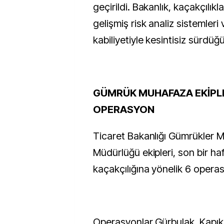
geçirildi. Bakanlık, kaçakçılık
gelişmiş risk analiz sistemler
kabiliyetiyle kesintisiz sürdüğü
GÜMRÜK MUHAFAZA EKİPL
OPERASYON
Ticaret Bakanlığı Gümrükler 
Müdürlüğü ekipleri, son bir h
kaçakçılığına yönelik 6 operas
Operasyonlar Gürbulak, Kapık