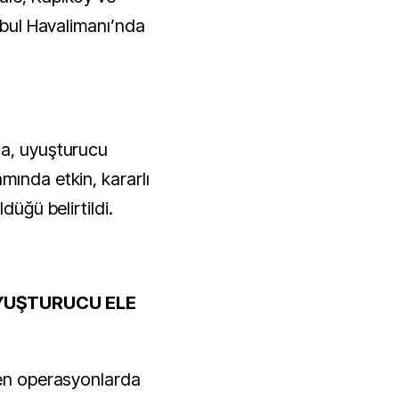
anbul Havalimanı’nda
da, uyuşturucu
mında etkin, kararlı
düğü belirtildi.
YUŞTURUCU ELE
len operasyonlarda