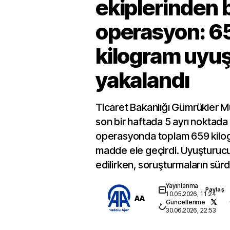
ekiplerinden
operasyon: 6
kilogram uyu
yakalandı
Ticaret Bakanlığı Gümrükler M
son bir haftada 5 ayrı noktad
operasyonda toplam 659 kilo
madde ele geçirdi. Uyuşturuc
edilirken, soruşturmaların sürdü
Yayınlanma
Paylaş
10.05.2026, 11:24
AA
Güncellenme
30.06.2026, 22:53