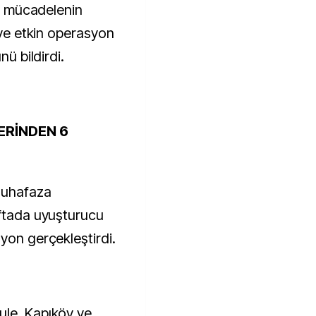
la mücadelenin
i ve etkin operasyon
nü bildirdi.
ERİNDEN 6
Muhafaza
aftada uyuşturucu
yon gerçekleştirdi.
ule, Kapıköy ve