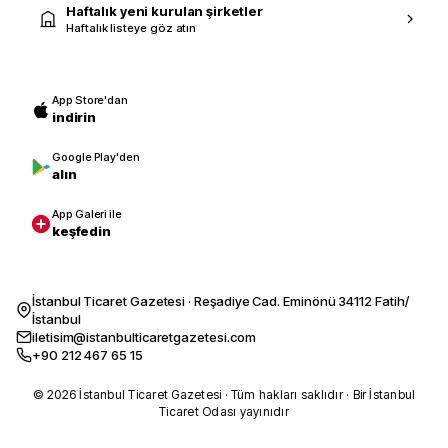
Haftalık yeni kurulan şirketler
Haftalık listeye göz atın
App Store'dan
indirin
Google Play'den
alın
App Galeri ile
keşfedin
İstanbul Ticaret Gazetesi · Reşadiye Cad. Eminönü 34112 Fatih/
İstanbul
iletisim@istanbulticaretgazetesi.com
+90 212 467 65 15
© 2026 İstanbul Ticaret Gazetesi · Tüm hakları saklıdır · Bir İstanbul
Ticaret Odası yayınıdır