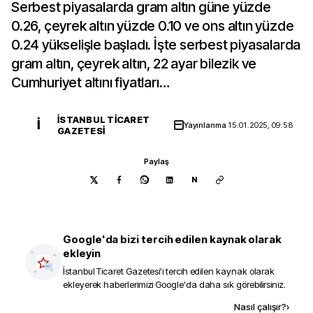
Serbest piyasalarda gram altın güne yüzde
0.26, çeyrek altın yüzde 0.10 ve ons altın yüzde
0.24 yükselişle başladı. İşte serbest piyasalarda
gram altın, çeyrek altın, 22 ayar bilezik ve
Cumhuriyet altını fiyatları…
İSTANBUL TICARET
İ
Yayınlanma
15.01.2025, 09:58
GAZETESI
Paylaş
N
Google'da bizi tercih edilen kaynak olarak
ekleyin
İstanbul Ticaret Gazetesi
'i tercih edilen kaynak olarak
ekleyerek haberlerimizi Google'da daha sık görebilirsiniz.
Kaynak ekle
Nasıl çalışır?
›