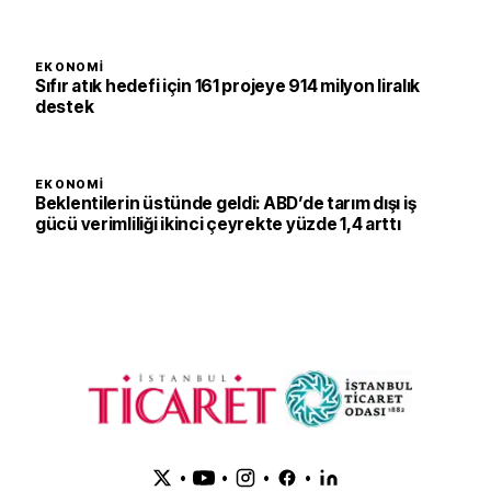
EKONOMI
Sıfır atık hedefi için 161 projeye 914 milyon liralık
destek
EKONOMI
Beklentilerin üstünde geldi: ABD’de tarım dışı iş
gücü verimliliği ikinci çeyrekte yüzde 1,4 arttı
•
•
•
•