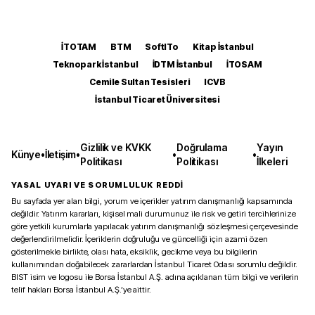
İTOTAM
BTM
SoftITo
Kitap İstanbul
Teknopark İstanbul
İDTM İstanbul
İTOSAM
Cemile Sultan Tesisleri
ICVB
İstanbul Ticaret Üniversitesi
Gizlilik ve KVKK
Doğrulama
Yayın
Künye
•
İletişim
•
•
•
Politikası
Politikası
İlkeleri
YASAL UYARI VE SORUMLULUK REDDİ
Bu sayfada yer alan bilgi, yorum ve içerikler yatırım danışmanlığı kapsamında
değildir. Yatırım kararları, kişisel mali durumunuz ile risk ve getiri tercihlerinize
göre yetkili kurumlarla yapılacak yatırım danışmanlığı sözleşmesi çerçevesinde
değerlendirilmelidir. İçeriklerin doğruluğu ve güncelliği için azami özen
gösterilmekle birlikte, olası hata, eksiklik, gecikme veya bu bilgilerin
kullanımından doğabilecek zararlardan İstanbul Ticaret Odası sorumlu değildir.
BIST isim ve logosu ile Borsa İstanbul A.Ş. adına açıklanan tüm bilgi ve verilerin
telif hakları Borsa İstanbul A.Ş.’ye aittir.