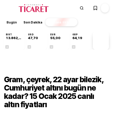
Bugün
Son Dakika
Finans
EKSTRA
BIST
USD
EUR
GBP
13.862,08
47,70
55,00
64,19
PİYASA
VERİLERİ
+0,46%
+0,17%
-0,03%
+0,02%
Ekonomi
Gram, çeyrek, 22 ayar bilezik,
Cumhuriyet altını bugün ne
kadar? 15 Ocak 2025 canlı
altın fiyatları