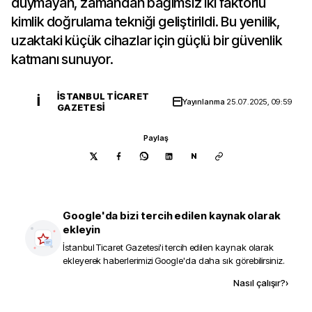
duymayan, zamandan bağımsız iki faktörlü
kimlik doğrulama tekniği geliştirildi. Bu yenilik,
uzaktaki küçük cihazlar için güçlü bir güvenlik
katmanı sunuyor.
İSTANBUL TICARET
İ
Yayınlanma
25.07.2025, 09:59
GAZETESI
Paylaş
N
Google'da bizi tercih edilen kaynak olarak
ekleyin
İstanbul Ticaret Gazetesi
'i tercih edilen kaynak olarak
ekleyerek haberlerimizi Google'da daha sık görebilirsiniz.
Kaynak ekle
Nasıl çalışır?
›