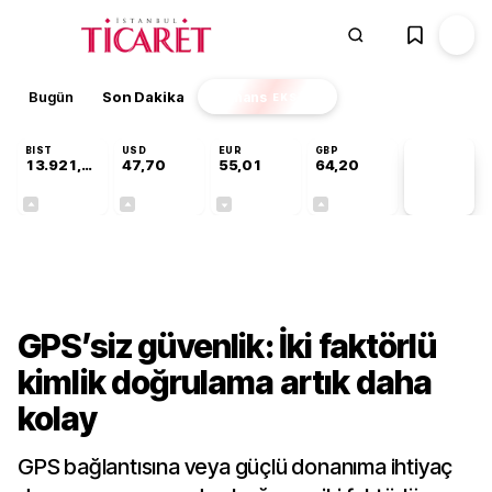
Bugün
Son Dakika
Finans
EKSTRA
BIST
USD
EUR
GBP
13.921,63
47,70
55,01
64,20
PİYASA
VERİLERİ
+0,89%
+0,17%
-0,01%
+0,05%
Teknoloji
GPS’siz güvenlik: İki faktörlü
kimlik doğrulama artık daha
kolay
GPS bağlantısına veya güçlü donanıma ihtiyaç