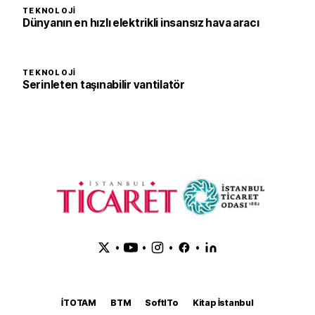
TEKNOLOJI
Dünyanın en hızlı elektrikli insansız hava aracı
TEKNOLOJI
Serinleten taşınabilir vantilatör
•
•
•
•
İTOTAM
BTM
SoftITo
Kitap İstanbul