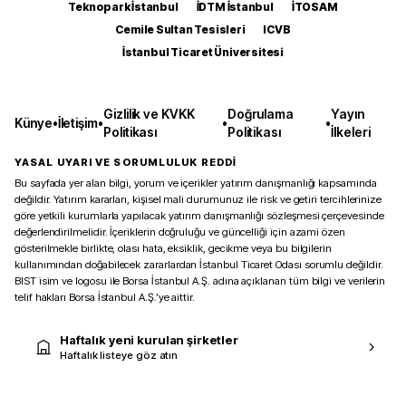
Teknopark İstanbul
İDTM İstanbul
İTOSAM
Cemile Sultan Tesisleri
ICVB
İstanbul Ticaret Üniversitesi
Gizlilik ve KVKK
Doğrulama
Yayın
Künye
•
İletişim
•
•
•
Politikası
Politikası
İlkeleri
YASAL UYARI VE SORUMLULUK REDDİ
Bu sayfada yer alan bilgi, yorum ve içerikler yatırım danışmanlığı kapsamında
değildir. Yatırım kararları, kişisel mali durumunuz ile risk ve getiri tercihlerinize
göre yetkili kurumlarla yapılacak yatırım danışmanlığı sözleşmesi çerçevesinde
değerlendirilmelidir. İçeriklerin doğruluğu ve güncelliği için azami özen
gösterilmekle birlikte, olası hata, eksiklik, gecikme veya bu bilgilerin
kullanımından doğabilecek zararlardan İstanbul Ticaret Odası sorumlu değildir.
BIST isim ve logosu ile Borsa İstanbul A.Ş. adına açıklanan tüm bilgi ve verilerin
telif hakları Borsa İstanbul A.Ş.’ye aittir.
Haftalık yeni kurulan şirketler
Haftalık listeye göz atın