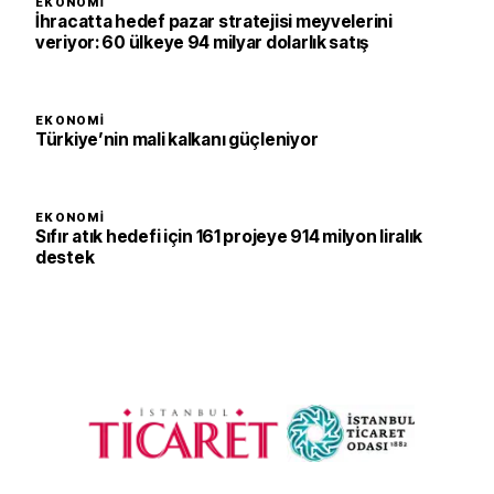
EKONOMI
İhracatta hedef pazar stratejisi meyvelerini
veriyor: 60 ülkeye 94 milyar dolarlık satış
EKONOMI
Türkiye’nin mali kalkanı güçleniyor
EKONOMI
Sıfır atık hedefi için 161 projeye 914 milyon liralık
destek