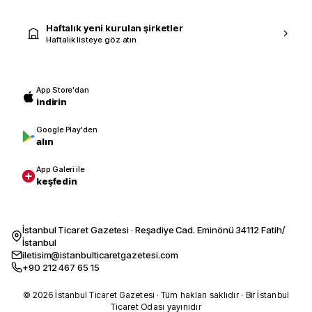
Haftalık yeni kurulan şirketler
Haftalık listeye göz atın
App Store'dan
indirin
Google Play'den
alın
App Galeri ile
keşfedin
İstanbul Ticaret Gazetesi · Reşadiye Cad. Eminönü 34112 Fatih/
İstanbul
iletisim@istanbulticaretgazetesi.com
+90 212 467 65 15
© 2026 İstanbul Ticaret Gazetesi · Tüm hakları saklıdır · Bir İstanbul
Ticaret Odası yayınıdır