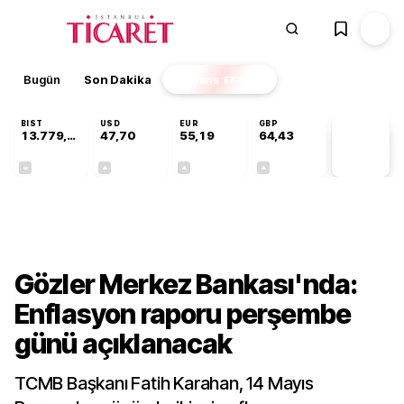
Bugün
Son Dakika
Finans
EKSTRA
BIST
USD
EUR
GBP
13.779,39
47,70
55,19
64,43
PİYASA
VERİLERİ
-0,14%
+0,15%
+0,32%
+0,40%
Ekonomi
Gözler Merkez Bankası'nda:
Enflasyon raporu perşembe
günü açıklanacak
TCMB Başkanı Fatih Karahan, 14 Mayıs