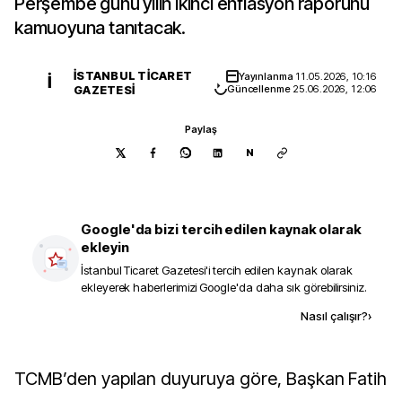
Perşembe günü yılın ikinci enflasyon raporunu
kamuoyuna tanıtacak.
İSTANBUL TICARET
Yayınlanma
11.05.2026, 10:16
İ
GAZETESI
Güncellenme
25.06.2026, 12:06
Paylaş
N
Google'da bizi tercih edilen kaynak olarak
ekleyin
İstanbul Ticaret Gazetesi
'i tercih edilen kaynak olarak
ekleyerek haberlerimizi Google'da daha sık görebilirsiniz.
Kaynak ekle
Nasıl çalışır?
›
TCMB’den yapılan duyuruya göre, Başkan Fatih