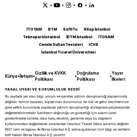
•
•
•
•
İTOTAM
BTM
SoftITo
Kitap İstanbul
Teknopark İstanbul
İDTM İstanbul
İTOSAM
Cemile Sultan Tesisleri
ICVB
İstanbul Ticaret Üniversitesi
Gizlilik ve KVKK
Doğrulama
Yayın
Künye
•
İletişim
•
•
•
Politikası
Politikası
İlkeleri
YASAL UYARI VE SORUMLULUK REDDİ
Bu sayfada yer alan bilgi, yorum ve içerikler yatırım danışmanlığı kapsamında
değildir. Yatırım kararları, kişisel mali durumunuz ile risk ve getiri tercihlerinize
göre yetkili kurumlarla yapılacak yatırım danışmanlığı sözleşmesi çerçevesinde
değerlendirilmelidir. İçeriklerin doğruluğu ve güncelliği için azami özen
gösterilmekle birlikte, olası hata, eksiklik, gecikme veya bu bilgilerin
kullanımından doğabilecek zararlardan İstanbul Ticaret Odası sorumlu değildir.
BIST isim ve logosu ile Borsa İstanbul A.Ş. adına açıklanan tüm bilgi ve verilerin
telif hakları Borsa İstanbul A.Ş.’ye aittir.