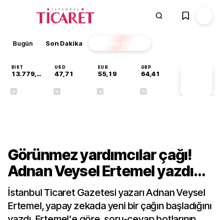
Bugün
Son Dakika
Finans
EKSTRA
BIST
USD
EUR
GBP
13.779,39
47,71
55,19
64,41
PİYASA
VERİLERİ
-0,14%
+0,18%
+0,32%
+0,38%
Teknoloji
Görünmez yardımcılar çağı!
Adnan Veysel Ertemel yazdı...
İstanbul Ticaret Gazetesi yazarı Adnan Veysel
Ertemel, yapay zekada yeni bir çağın başladığını
yazdı. Ertemel'e göre, soru-cevap botlarının