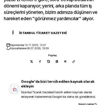
dönemi kapanıyor; yerini, arka planda tüm iş
süreçlerini yöneten, bizim adımıza düşünen ve
hareket eden "görünmez yardımcılar" alıyor.
İ
İSTANBUL TICARET GAZETESI
Yayınlanma
14.11.2025, 12:41
Güncellenme
06.07.2026, 19:59
Paylaş
N
Google'da bizi tercih edilen kaynak olarak
ekleyin
İstanbul Ticaret Gazetesi
'i tercih edilen kaynak olarak
ekleyerek haberlerimizi Google'da daha sık görebilirsiniz.
Kaynak ekle
Nasıl çalışır?
›