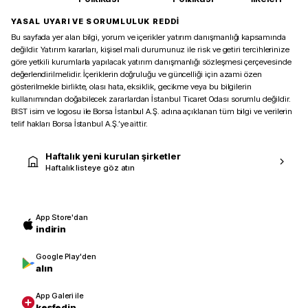
YASAL UYARI VE SORUMLULUK REDDİ
Bu sayfada yer alan bilgi, yorum ve içerikler yatırım danışmanlığı kapsamında
değildir. Yatırım kararları, kişisel mali durumunuz ile risk ve getiri tercihlerinize
göre yetkili kurumlarla yapılacak yatırım danışmanlığı sözleşmesi çerçevesinde
değerlendirilmelidir. İçeriklerin doğruluğu ve güncelliği için azami özen
gösterilmekle birlikte, olası hata, eksiklik, gecikme veya bu bilgilerin
kullanımından doğabilecek zararlardan İstanbul Ticaret Odası sorumlu değildir.
BIST isim ve logosu ile Borsa İstanbul A.Ş. adına açıklanan tüm bilgi ve verilerin
telif hakları Borsa İstanbul A.Ş.’ye aittir.
Haftalık yeni kurulan şirketler
Haftalık listeye göz atın
App Store'dan
indirin
Google Play'den
alın
App Galeri ile
keşfedin