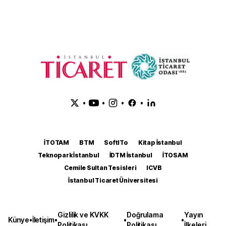
•
•
•
•
İTOTAM
BTM
SoftITo
Kitap İstanbul
Teknopark İstanbul
İDTM İstanbul
İTOSAM
Cemile Sultan Tesisleri
ICVB
İstanbul Ticaret Üniversitesi
Gizlilik ve KVKK
Doğrulama
Yayın
Künye
•
İletişim
•
•
•
Politikası
Politikası
İlkeleri