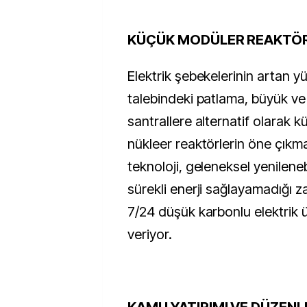
KÜÇÜK MODÜLER REAKTÖ
Elektrik şebekelerinin artan yük
talebindeki patlama, büyük ve 
santrallere alternatif olarak 
nükleer reaktörlerin öne çıkmas
teknoloji, geleneksel yenilenebi
sürekli enerji sağlayamadığı za
7/24 düşük karbonlu elektrik ü
veriyor.