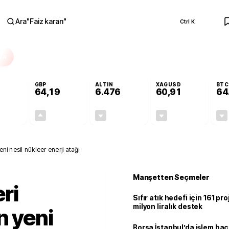
Ara
"
Faiz kararı
"
Ctrl K
RA
GBP
ALTIN
XAGUSD
BTC
64,19
6.476
60,91
64
-0,11%
+0,14%
-0,32%
-1,82%
-0,06
0,09
-20,55
-1,13
ni nesil nükleer enerji atağı
Manşetten Seçmeler
ri
Sıfır atık hedefi için 161 pr
milyon liralık destek
n yeni
Borsa İstanbul’da işlem hac