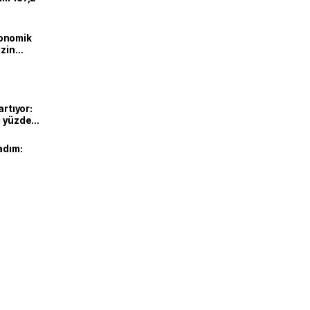
onomik
izin
lendirdik
artıyor:
ı yüzde
adım: