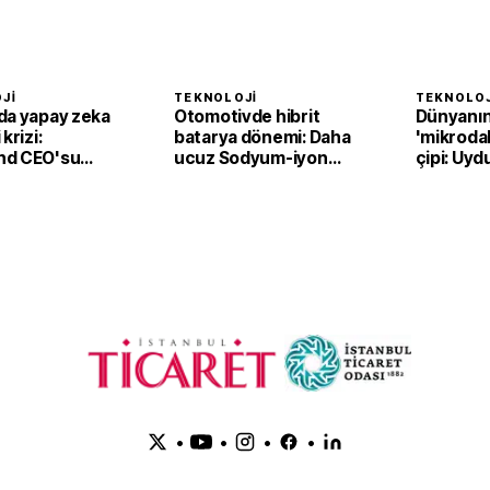
JI
TEKNOLOJI
TEKNOLOJ
da yapay zeka
Otomotivde hibrit
Dünyanın 
krizi:
batarya dönemi: Daha
'mikrodal
nd CEO'su
ucuz Sodyum-iyon
çipi: Uydu
ti
piller
kat azalt
öğreniyo
•
•
•
•