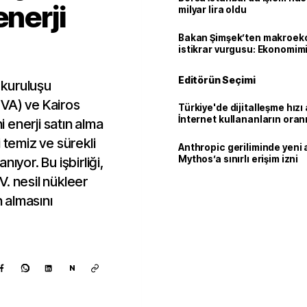
enerji
milyar lira oldu
Bakan Şimşek’ten makroek
istikrar vurgusu: Ekonomim
dayanıklılığını daha da güç
Editörün Seçimi
kuruluşu
VA) ve Kairos
Türkiye'de dijitalleşme hızı 
İnternet kullananların oran
 enerji satın alma
92,3'e yükseldi
 temiz ve sürekli
Anthropic geriliminde yeni 
Mythos’a sınırlı erişim izni
ıyor. Bu işbirliği,
. nesil nükleer
n almasını
N