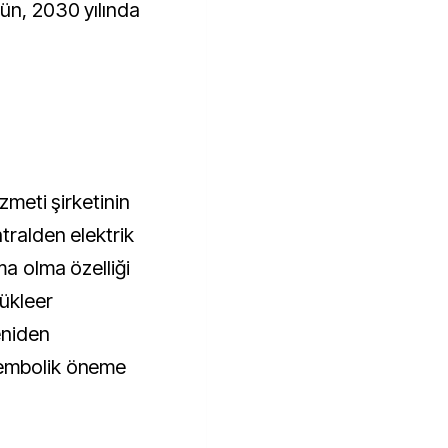
ün, 2030 yılında 
zmeti şirketinin 
ralden elektrik 
a olma özelliği 
ükleer 
niden 
embolik öneme 