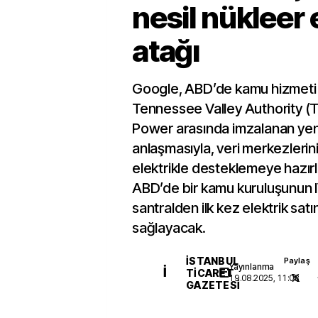
nesil nükleer 
atağı
Google, ABD’de kamu hizmeti 
Tennessee Valley Authority (T
Power arasında imzalanan yeni
anlaşmasıyla, veri merkezlerini
elektrikle desteklemeye hazırlan
ABD’de bir kamu kuruluşunun IV
santralden ilk kez elektrik satı
sağlayacak.
İSTANBUL
Paylaş
Yayınlanma
İ
TICARET
19.08.2025, 11:08
GAZETESI