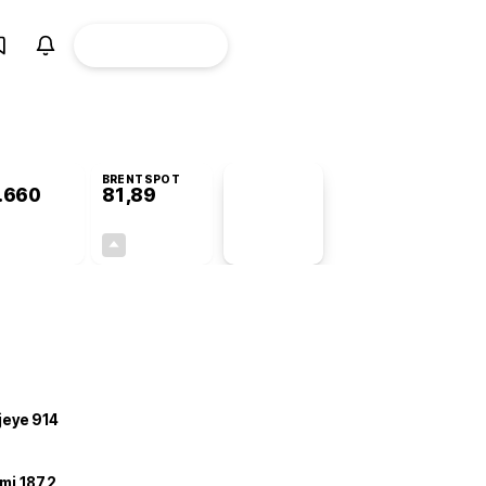
ÜYE
CANLI BORSA
Girişi
BRENTSPOT
.660
81,89
PİYASA
VERİLERİ
-0,14%
+3,78%
+0,00
2,98
ojeye 914
mi 187,2