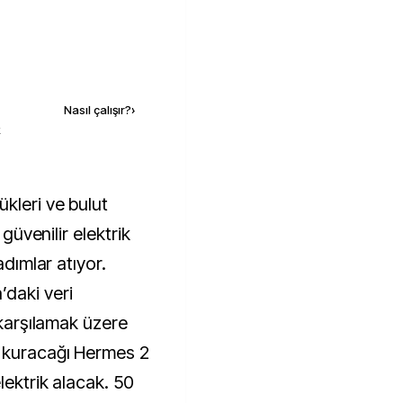
Kaynak ekle
Nasıl çalışır?
›
k
güvenilir elektrik 
dımlar atıyor. 
daki veri 
 karşılamak üzere 
 kuracağı Hermes 2 
ektrik alacak. 50 