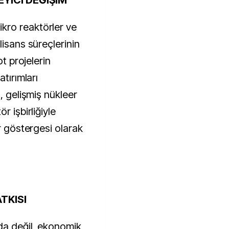
YİCİ DEĞİŞİM
ro reaktörler ve 
isans süreçlerinin 
t projelerin 
tırımları 
, gelişmiş nükleer 
 işbirliğiyle 
r göstergesi olarak 
TKISI
da değil, ekonomik 