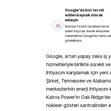
Google'da bizi tercih
edilen kaynak olarak
ekleyin
İstanbul Ticaret Gazetesi
'i tercih
edilen kaynak olarak ekleyerek
haberlerimizi Google'da daha sı
görebilirsiniz.
Google, artan yapay zeka iş yükleri ve bulut 
hizmetleriyle birlikte sürekli ve 
ihtiyacını karşılamak için yeni a
Şirket, Tennessee ve Alabama’
merkezlerinin enerji ihtiyacını
Kairos Power’ın Oak Ridge’de
nükleer gösteri santralinden el