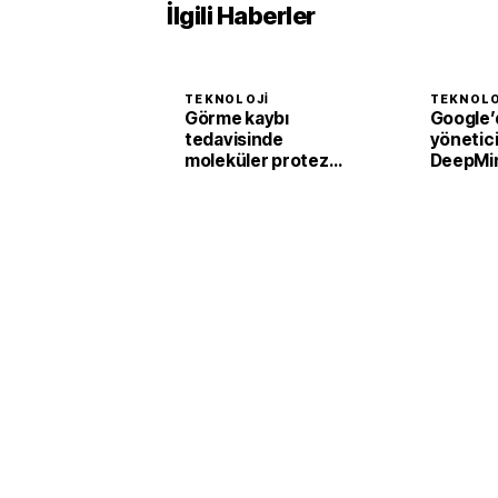
İlgili Haberler
TEKNOLOJI
TEKNOLO
Görme kaybı
Google’
tedavisinde
yönetici 
moleküler protez
DeepMi
devrimi
istifa et