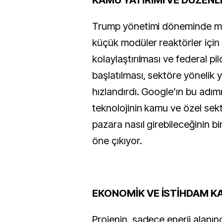
KAMU YATIRIMI VE DÜZENLE
Trump yönetimi döneminde mik
küçük modüler reaktörler için l
kolaylaştırılması ve federal pilo
başlatılması, sektöre yönelik ya
hızlandırdı. Google’ın bu adımı
teknolojinin kamu ve özel sektör
pazara nasıl girebileceğinin bi
öne çıkıyor.
EKONOMİK VE İSTİHDAM KA
Projenin, sadece enerji alanın