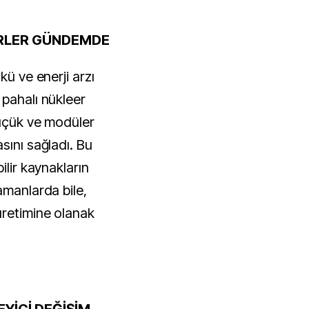
RLER GÜNDEMDE
ü ve enerji arzı 
pahalı nükleer 
küçük ve modüler 
ını sağladı. Bu 
lir kaynakların 
manlarda bile, 
retimine olanak 