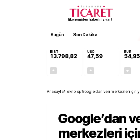
Ekonomiden haberiniz var!
Bugün
Son Dakika
Finans
EKST
BIST
USD
EUR
13.798,82
47,59
54,95
+0,70%
+0,06%
95,68
0,03
Anasayfa
/
Teknoloji
/
Google’dan veri merkezleri için ye
Google’dan ve
merkezleri içi