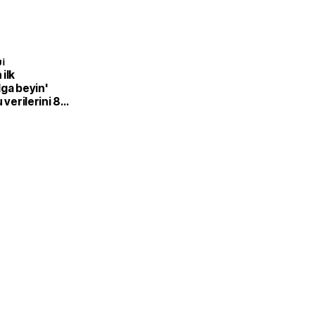
I
ilk
ga beyin'
 verilerini 8
mak için dil
r