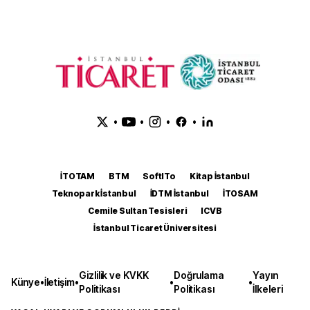
•
•
•
•
İTOTAM
BTM
SoftITo
Kitap İstanbul
Teknopark İstanbul
İDTM İstanbul
İTOSAM
Cemile Sultan Tesisleri
ICVB
İstanbul Ticaret Üniversitesi
Gizlilik ve KVKK
Doğrulama
Yayın
Künye
•
İletişim
•
•
•
Politikası
Politikası
İlkeleri