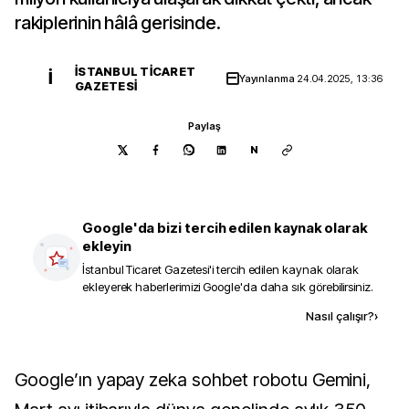
rakiplerinin hâlâ gerisinde.
İSTANBUL TICARET
İ
Yayınlanma
24.04.2025, 13:36
GAZETESI
Paylaş
N
Google'da bizi tercih edilen kaynak olarak
ekleyin
İstanbul Ticaret Gazetesi
'i tercih edilen kaynak olarak
ekleyerek haberlerimizi Google'da daha sık görebilirsiniz.
Kaynak ekle
Nasıl çalışır?
›
Google’ın yapay zeka sohbet robotu Gemini,