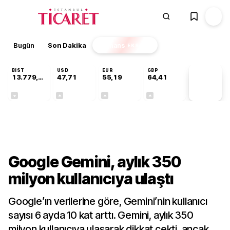
Bugün
Son Dakika
Finans
EKSTRA
BIST
USD
EUR
GBP
13.779,39
47,71
55,19
64,41
PİYASA
VERİLERİ
-0,14%
+0,18%
+0,32%
+0,38%
Teknoloji
Google Gemini, aylık 350
milyon kullanıcıya ulaştı
Google’ın verilerine göre, Gemini’nin kullanıcı
sayısı 6 ayda 10 kat arttı. Gemini, aylık 350
milyon kullanıcıya ulaşarak dikkat çekti, ancak