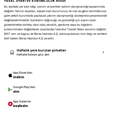
YASAL UYARI VE SORUMLULUK REDDİ
Bu sayfada yer alan bilgi, yorum ve içerikler yatırım danışmanlığı kapsamında
değildir. Yatırım kararları, kişisel mali durumunuz ile risk ve getiri tercihlerinize
göre yetkili kurumlarla yapılacak yatırım danışmanlığı sözleşmesi çerçevesinde
değerlendirilmelidir. İçeriklerin doğruluğu ve güncelliği için azami özen
gösterilmekle birlikte, olası hata, eksiklik, gecikme veya bu bilgilerin
kullanımından doğabilecek zararlardan İstanbul Ticaret Odası sorumlu değildir.
BIST isim ve logosu ile Borsa İstanbul A.Ş. adına açıklanan tüm bilgi ve verilerin
telif hakları Borsa İstanbul A.Ş.’ye aittir.
Haftalık yeni kurulan şirketler
Haftalık listeye göz atın
App Store'dan
indirin
Google Play'den
alın
App Galeri ile
keşfedin