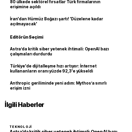
80 ülkede sektörel fırsatlar Türk firmalarının
erişimine açıldı
İran'dan Hürmüz Boğazı şartı! 'Düzelene kadar
açılmayacak'
Editörün Seçimi
Astra’da kritik siber yetenek ihtimali: OpenAI bazı
çalışmaları durdurdu
Türkiye'de dijitalleşme hızı artıyor: İnternet
kullananların oranı yüzde 92,3'e yükseldi
Anthropic geriliminde yeni adım: Mythos’a sınırlı
erişim izni
İlgili Haberler
TEKNOLOJI
Astra’da kritik siber yetenek ihtimali: OpenAI bazı