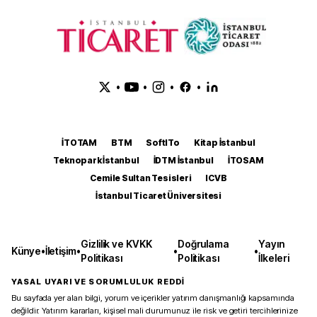
•
•
•
•
İTOTAM
BTM
SoftITo
Kitap İstanbul
Teknopark İstanbul
İDTM İstanbul
İTOSAM
Cemile Sultan Tesisleri
ICVB
İstanbul Ticaret Üniversitesi
Gizlilik ve KVKK
Doğrulama
Yayın
Künye
•
İletişim
•
•
•
Politikası
Politikası
İlkeleri
YASAL UYARI VE SORUMLULUK REDDİ
Bu sayfada yer alan bilgi, yorum ve içerikler yatırım danışmanlığı kapsamında
değildir. Yatırım kararları, kişisel mali durumunuz ile risk ve getiri tercihlerinize