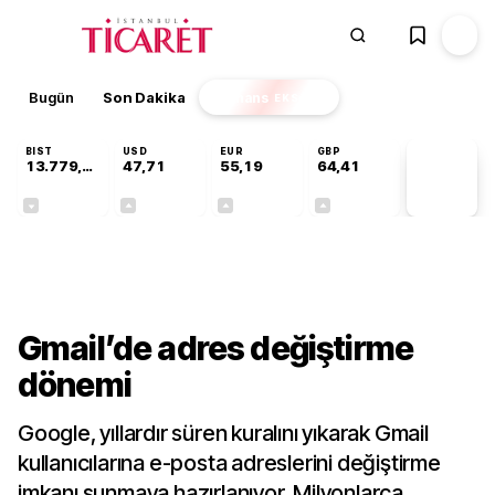
Bugün
Son Dakika
Finans
EKSTRA
BIST
USD
EUR
GBP
13.779,39
47,71
55,19
64,41
PİYASA
VERİLERİ
-0,14%
+0,18%
+0,32%
+0,38%
Teknoloji
Gmail’de adres değiştirme
dönemi
Google, yıllardır süren kuralını yıkarak Gmail
kullanıcılarına e-posta adreslerini değiştirme
imkanı sunmaya hazırlanıyor. Milyonlarca