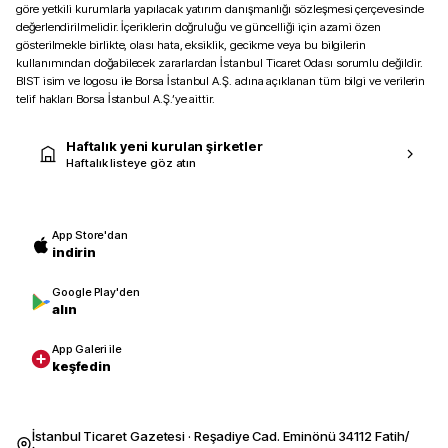
göre yetkili kurumlarla yapılacak yatırım danışmanlığı sözleşmesi çerçevesinde
değerlendirilmelidir. İçeriklerin doğruluğu ve güncelliği için azami özen
gösterilmekle birlikte, olası hata, eksiklik, gecikme veya bu bilgilerin
kullanımından doğabilecek zararlardan İstanbul Ticaret Odası sorumlu değildir.
BIST isim ve logosu ile Borsa İstanbul A.Ş. adına açıklanan tüm bilgi ve verilerin
telif hakları Borsa İstanbul A.Ş.’ye aittir.
Haftalık yeni kurulan şirketler
Haftalık listeye göz atın
App Store'dan
indirin
Google Play'den
alın
App Galeri ile
keşfedin
İstanbul Ticaret Gazetesi · Reşadiye Cad. Eminönü 34112 Fatih/