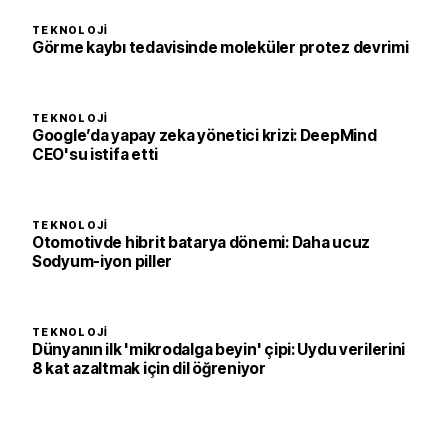
TEKNOLOJI
Görme kaybı tedavisinde moleküler protez devrimi
TEKNOLOJI
Google’da yapay zeka yönetici krizi: DeepMind
CEO'su istifa etti
TEKNOLOJI
Otomotivde hibrit batarya dönemi: Daha ucuz
Sodyum-iyon piller
TEKNOLOJI
Dünyanın ilk 'mikrodalga beyin' çipi: Uydu verilerini
8 kat azaltmak için dil öğreniyor