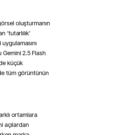
 ‘tutarlılık’
i uygulamasını
u Gemini 2.5 Flash
elde küçük
nde tüm görüntünün
arklı ortamlara
eni açılardan
urken marka