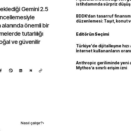
istihdamında sürpriz düşüş
eklediği Gemini 2.5
ncellemesiyle
BDDK’dan tasarruf finans
düzenlemesi: Taşıt, konut v
alanında önemli bir
limitler değişti
melerde tutarlılığı
Editörün Seçimi
oğal ve güvenilir
Türkiye'de dijitalleşme hızı 
İnternet kullananların oran
92,3'e yükseldi
Anthropic geriliminde yeni 
Mythos’a sınırlı erişim izni
N
Kaynak ekle
Nasıl çalışır?
›
k