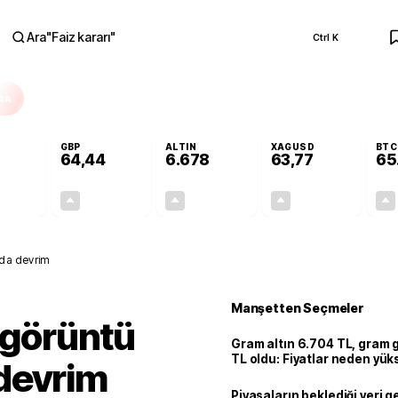
Ara
"
Faiz kararı
"
Ctrl K
RA
GBP
ALTIN
XAGUSD
BTC
64,44
6.678
63,77
65
+0,31%
+0,41%
+2,86%
+3,69%
0,17
0,26
185,75
2,27
ada devrim
Manşetten Seçmeler
e görüntü
Gram altın 6.704 TL, gram
TL oldu: Fiyatlar neden yük
devrim
Piyasaların beklediği veri g