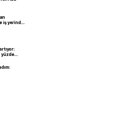
man
e iş yerinde
artıyor:
ı yüzde
adım: