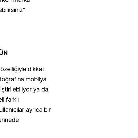
bilirsiniz”
ÜN
zelliğiyle dikkat
otoğrafına mobilya
tirilebiliyor ya da
i farklı
lanıcılar ayrıca bir
 sahnede