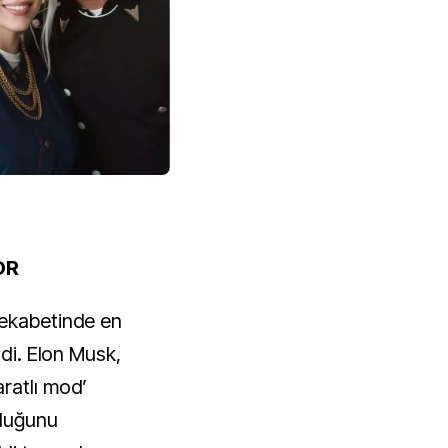
OR
rekabetinde en
ldi. Elon Musk,
ratlı mod’
lduğunu