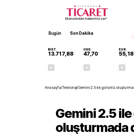
Ekonomiden haberiniz var!
Bugün
Son Dakika
Finans
EKST
BIST
USD
EUR
13.717,88
47,70
55,18
-0,59%
+0,17%
-80,94
0,08
Anasayfa
/
Teknoloji
/
Gemini 2.5 ile görüntü oluşturm
Gemini 2.5 il
oluşturmada 