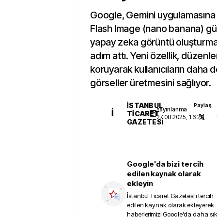
Google, Gemini uygulamasına 
Flash Image (nano banana) gü
yapay zeka görüntü oluşturma 
adım attı. Yeni özellik, düzenle
koruyarak kullanıcıların daha d
görseller üretmesini sağlıyor.
İSTANBUL
Paylaş
Yayınlanma
İ
TICARET
27.08.2025, 16:28
GAZETESI
Google'da bizi tercih
edilen kaynak olarak
ekleyin
İstanbul Ticaret Gazetesi
'i tercih
edilen kaynak olarak ekleyerek
haberlerimizi Google'da daha sı