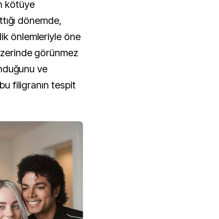
in kötüye
arttığı dönemde,
ik önlemleriyle öne
 üzerinde görünmez
lunduğunu ve
bu filigranın tespit