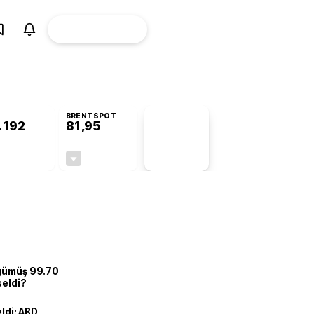
ÜYE
CANLI BORSA
Girişi
BRENTSPOT
.192
81,95
PİYASA
VERİLERİ
+1,18%
-1,00%
+0,00
-0,83
 gümüş 99.70
seldi?
eldi: ABD