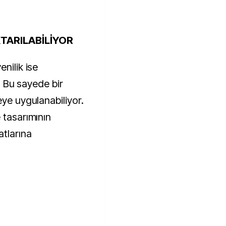
KTARILABİLİYOR
nilik ise
i. Bu sayede bir
eye uygulanabiliyor.
 tasarımının
atlarına