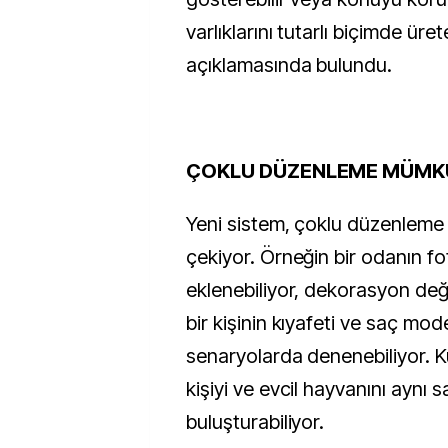
varlıklarını tutarlı biçimde ürete
açıklamasında bulundu.
ÇOKLU DÜZENLEME MÜMK
Yeni sistem, çoklu düzenleme ö
çekiyor. Örneğin bir odanın f
eklenebiliyor, dekorasyon değiş
bir kişinin kıyafeti ve saç model
senaryolarda denenebiliyor. Kul
kişiyi ve evcil hayvanını aynı
buluşturabiliyor.