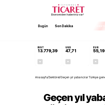
Ekonomiden haberiniz var!
Bugün
Son Dakika
Finans
EKST
SON DAKİKA
Öğrenci affı ve ek sınav hakkı 
BIST
USD
EUR
13.779,39
47,71
55,19
-0,14%
+0,18%
-19,42
0,09
Anasayfa
/
Sektörel
/
Geçen yıl yabancılar Türkiye gene
Geçen yıl yab