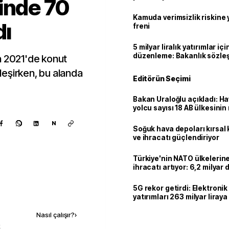
inde 70
geçti
Kamuda verimsizlik riskine
dı
freni
5 milyar liralık yatırımlar içi
düzenleme: Bakanlık sözle
n 2021'de konut
imzalayabilecek
kleşirken, bu alanda
Editörün Seçimi
Bakan Uraloğlu açıkladı: Ha
yolcu sayısı 18 AB ülkesini
geçti
N
Soğuk hava depoları kırsal 
ve ihracatı güçlendiriyor
Türkiye'nin NATO ülkeleri
ihracatı artıyor: 6,2 milyar d
milyar doları aştı
5G rekor getirdi: Elektroni
Kaynak ekle
yatırımları 263 milyar liraya
Nasıl çalışır?
›
k