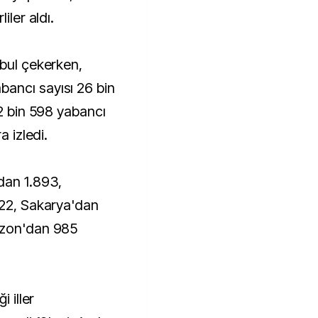
iler aldı.
nbul çekerken,
ancı sayısı 26 bin
12 bin 598 yabancı
a izledi.
dan 1.893,
422, Sakarya'dan
bzon'dan 985
i iller