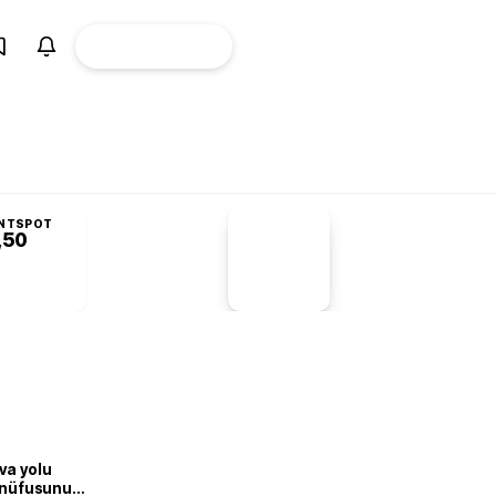
ÜYE
CANLI BORSA
Girişi
NTSPOT
,50
PİYASA
VERİLERİ
-1,55%
-1,28
va yolu
n nüfusunu