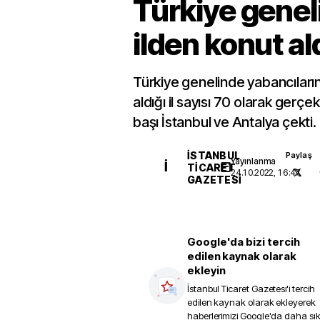
Türkiye genel
ilden konut al
Türkiye genelinde yabancıları
aldığı il sayısı 70 olarak gerçe
başı İstanbul ve Antalya çekti.
İSTANBUL
Paylaş
Yayınlanma
İ
TICARET
24.10.2022, 16:47
GAZETESI
Google'da bizi tercih
edilen kaynak olarak
ekleyin
İstanbul Ticaret Gazetesi
'i tercih
edilen kaynak olarak ekleyerek
haberlerimizi Google'da daha sı