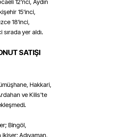
caeli 12'nci, Aydın
şehir 15'inci,
zce 18'inci,
 sırada yer aldı.
ONUT SATIŞI
 Gümüşhane, Hakkari,
rdahan ve Kilis'te
ekleşmedi.
er; Bingöl,
 ikişer; Adıyaman,