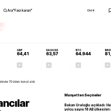
Ara
"
Faiz kararı
"
Ctrl K
RA
Resmi Gazete'de!
Öğrenci affı ve ek sınav hakkı Resmi Gazete'de!
GBP
XAGUSD
BTC
BRE
64,41
63,57
64.944
81
+0,32%
+0,38%
+3,37%
-0,10%
0,18
0,24
2,07
+0,00
linde 70 ilden konut aldı
Manşetten Seçmeler
ancılar
Bakan Uraloğlu açıkladı: Ha
yolcu sayısı 18 AB ülkesini