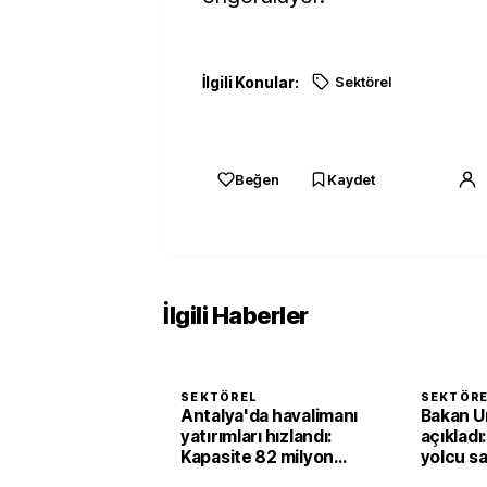
İlgili Konular:
Sektörel
Beğen
Kaydet
İlgili Haberler
SEKTÖREL
SEKTÖR
Antalya'da havalimanı
Bakan U
yatırımları hızlandı:
açıkladı
Kapasite 82 milyon
yolcu sa
yolcuya çıktı
ülkesin