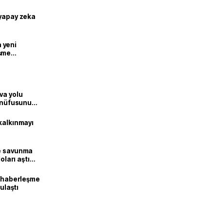
 yapay zeka
n yeni
şme
va yolu
n nüfusunu
kalkınmayı
ne savunma
oları aştı
k haberleşme
 ulaştı