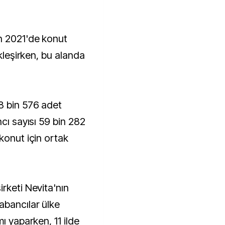
ekleşirken, bu alanda
8 bin 576 adet
ncı sayısı 59 bin 282
konut için ortak
rketi Nevita'nın
abancılar ülke
ı yaparken, 11 ilde