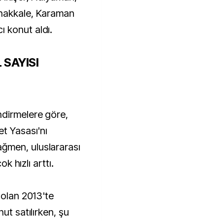
anakkale, Karaman
 konut aldı.
 SAYISI
ndirmelere göre,
et Yasası'nı
ğmen, uluslararası
ok hızlı arttı.
 olan 2013'te
ut satılırken, şu