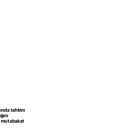
L
sında tahkim
ığını
k mutabakat