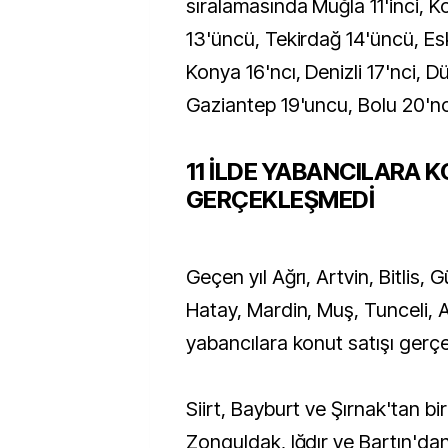
sıralamasında Muğla 11'inci, Ko
13'üncü, Tekirdağ 14'üncü, Eski
Konya 16'ncı, Denizli 17'nci, Dü
Gaziantep 19'uncu, Bolu 20'nci
11 İLDE YABANCILARA K
GERÇEKLEŞMEDİ
Geçen yıl Ağrı, Artvin, Bitlis,
Hatay, Mardin, Muş, Tunceli, A
yabancılara konut satışı gerç
Siirt, Bayburt ve Şırnak'tan bir
Zonguldak, Iğdır ve Bartın'dan