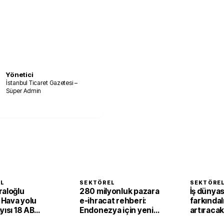
Yönetici
İstanbul Ticaret Gazetesi –
Süper Admin
EL
SEKTÖREL
SEKTÖRE
raloğlu
280 milyonluk pazara
İş dünya
: Hava yolu
e-ihracat rehberi:
farkındal
yısı 18 AB
Endonezya için yeni
artıraca
in nüfusunu
çalışma