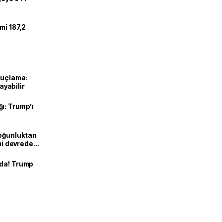
mi 187,2
suçlama:
layabilir
ı: Trump’ı
Yoğunluktan
emi devreden
nda! Trump