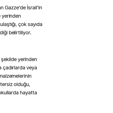
n Gazze'de İsrail'in
le yerinden
 ulaştığı, çok sayıda
ği belirtiliyor.
şekilde yerinden
ma çadırlarda veya
n malzemelerinin
etersiz olduğu,
 okullarda hayatta