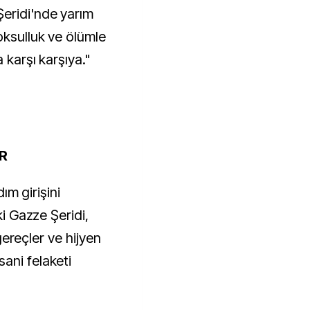
eridi'nde yarım
oksulluk ve ölümle
a karşı karşıya."
OR
dım girişini
ki Gazze Şeridi,
 gereçler ve hijyen
ani felaketi