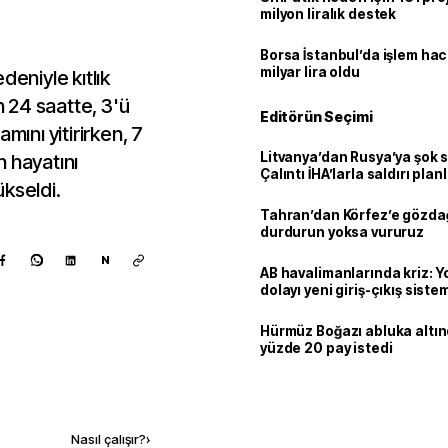
milyon liralık destek
Borsa İstanbul’da işlem hac
milyar lira oldu
edeniyle kıtlık
 24 saatte, 3'ü
Editörün Seçimi
mını yitirirken, 7
Litvanya’dan Rusya’ya şok 
 hayatını
Çalıntı İHA’larla saldırı plan
kseldi.
Tahran’dan Körfez’e gözdağ
durdurun yoksa vururuz
N
AB havalimanlarında kriz: 
dolayı yeni giriş-çıkış sist
çıkarılıyor
Hürmüz Boğazı abluka altı
yüzde 20 pay istedi
Kaynak ekle
Nasıl çalışır?
›