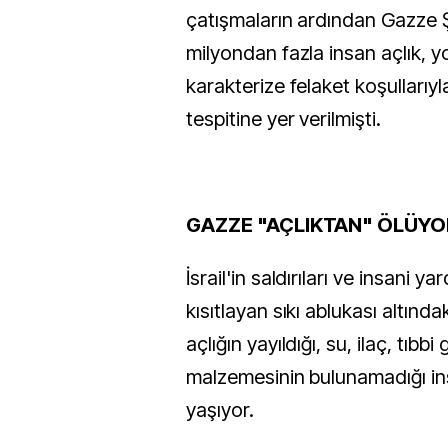
çatışmaların ardından Gazze Ş
milyondan fazla insan açlık, y
karakterize felaket koşullarıyl
tespitine yer verilmişti.
GAZZE "AÇLIKTAN" ÖLÜY
İsrail'in saldırıları ve insani yar
kısıtlayan sıkı ablukası altında
açlığın yayıldığı, su, ilaç, tıbbi
malzemesinin bulunamadığı ins
yaşıyor.