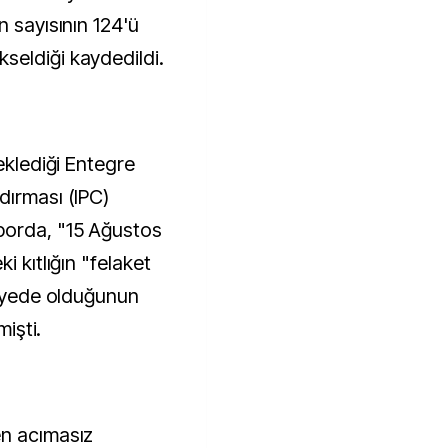
n sayısının 124'ü
seldiği kaydedildi.
eklediği Entegre
dırması (IPC)
porda, "15 Ağustos
i kıtlığın "felaket
viyede olduğunun
mişti.
en acımasız