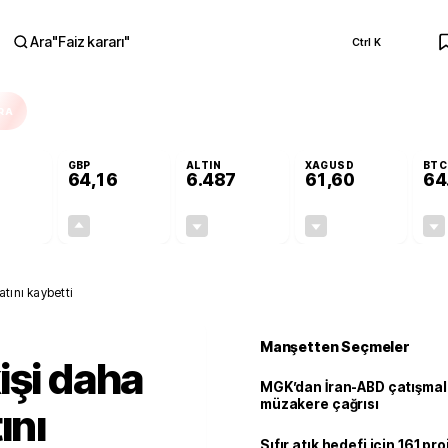
Ara
"
Faiz kararı
"
Ctrl K
RA
GBP
ALTIN
XAGUSD
BTC
64,16
6.487
61,60
64
-0,10%
+0,10%
-0,14%
-0,71%
-0,05
0,06
-9,41
-0,44
tını kaybetti
Manşetten Seçmeler
işi daha
MGK’dan İran-ABD çatışmala
müzakere çağrısı
ını
Sıfır atık hedefi için 161 pr