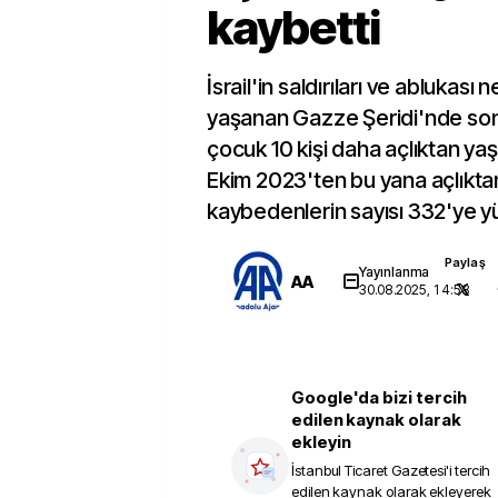
kaybetti
İsrail'in saldırıları ve ablukası n
yaşanan Gazze Şeridi'nde son
çocuk 10 kişi daha açlıktan yaşa
Ekim 2023'ten bu yana açlıktan
kaybedenlerin sayısı 332'ye yü
Paylaş
Yayınlanma
AA
30.08.2025, 14:58
Google'da bizi tercih
edilen kaynak olarak
ekleyin
İstanbul Ticaret Gazetesi
'i tercih
edilen kaynak olarak ekleyerek