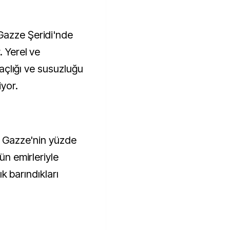
Gazze Şeridi'nde
. Yerel ve
 "açlığı ve susuzluğu
iyor.
ek Gazze'nin yüzde
ün emirleriyle
sık barındıkları