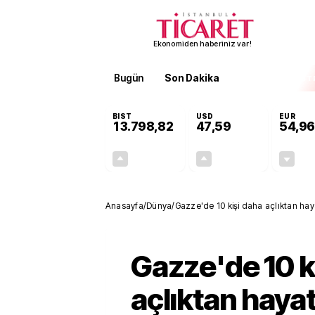
Ekonomiden haberiniz var!
Bugün
Son Dakika
Finans
EKST
BIST
USD
EUR
13.798,82
47,59
54,96
+0,70%
+0,05%
95,68
0,03
Anasayfa
/
Dünya
/
Gazze'de 10 kişi daha açlıktan haya
Gazze'de 10 k
açlıktan hayat