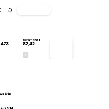
ÜYE
CANLI BORSA
Girişi
BRENTSPOT
.473
82,42
PİYASA
VERİLERİ
-0,78%
+4,45%
+0,00
3,51
rı için
ojeye 914