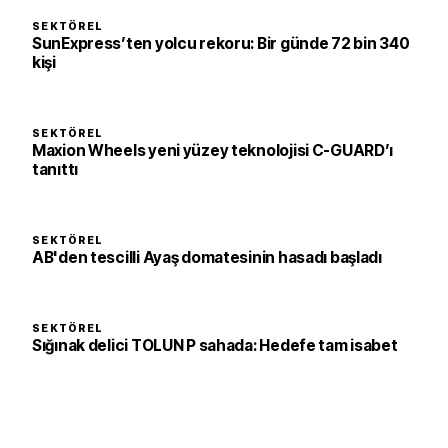
SEKTÖREL
SunExpress’ten yolcu rekoru: Bir günde 72 bin 340
kişi
SEKTÖREL
Maxion Wheels yeni yüzey teknolojisi C-GUARD’ı
tanıttı
SEKTÖREL
AB'den tescilli Ayaş domatesinin hasadı başladı
SEKTÖREL
Sığınak delici TOLUN P sahada: Hedefe tam isabet