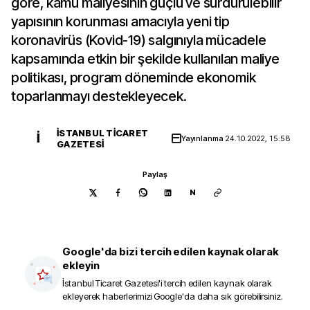
göre, kamu maliyesinin güçlü ve sürdürülebilir
yapısının korunması amacıyla yeni tip
koronavirüs (Kovid-19) salgınıyla mücadele
kapsamında etkin bir şekilde kullanılan maliye
politikası, program döneminde ekonomik
toparlanmayı destekleyecek.
İSTANBUL TICARET
İ
Yayınlanma
24.10.2022, 15:58
GAZETESI
Paylaş
N
Google'da bizi tercih edilen kaynak olarak
ekleyin
İstanbul Ticaret Gazetesi
'i tercih edilen kaynak olarak
ekleyerek haberlerimizi Google'da daha sık görebilirsiniz.