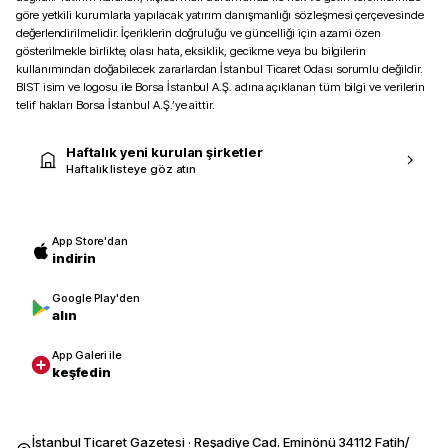
göre yetkili kurumlarla yapılacak yatırım danışmanlığı sözleşmesi çerçevesinde
değerlendirilmelidir. İçeriklerin doğruluğu ve güncelliği için azami özen
gösterilmekle birlikte, olası hata, eksiklik, gecikme veya bu bilgilerin
kullanımından doğabilecek zararlardan İstanbul Ticaret Odası sorumlu değildir.
BIST isim ve logosu ile Borsa İstanbul A.Ş. adına açıklanan tüm bilgi ve verilerin
telif hakları Borsa İstanbul A.Ş.’ye aittir.
Haftalık yeni kurulan şirketler
Haftalık listeye göz atın
App Store'dan
indirin
Google Play'den
alın
App Galeri ile
keşfedin
İstanbul Ticaret Gazetesi · Reşadiye Cad. Eminönü 34112 Fatih/