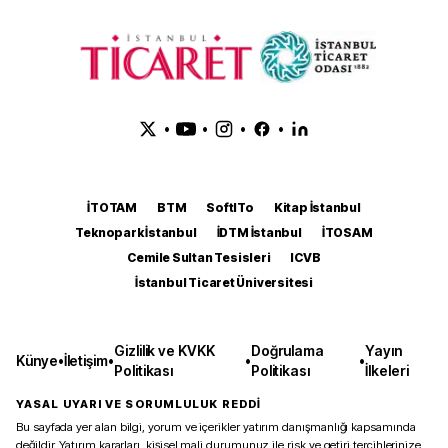
•
•
•
•
İTOTAM
BTM
SoftITo
Kitap İstanbul
Teknopark İstanbul
İDTM İstanbul
İTOSAM
Cemile Sultan Tesisleri
ICVB
İstanbul Ticaret Üniversitesi
Gizlilik ve KVKK
Doğrulama
Yayın
Künye
•
İletişim
•
•
•
Politikası
Politikası
İlkeleri
YASAL UYARI VE SORUMLULUK REDDİ
Bu sayfada yer alan bilgi, yorum ve içerikler yatırım danışmanlığı kapsamında
değildir. Yatırım kararları, kişisel mali durumunuz ile risk ve getiri tercihlerinize