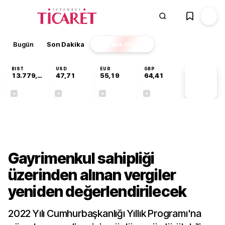
Bugün
Son Dakika
Finans
EKSTRA
BIST
USD
EUR
GBP
13.779,39
47,71
55,19
64,41
PİYASA
VERİLERİ
-0,14%
+0,18%
+0,32%
+0,38%
Sektörel
Gayrimenkul sahipliği
üzerinden alınan vergiler
yeniden değerlendirilecek
2022 Yılı Cumhurbaşkanlığı Yıllık Programı'na