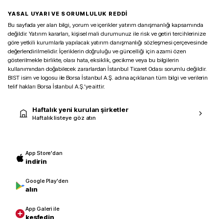
YASAL UYARI VE SORUMLULUK REDDİ
Bu sayfada yer alan bilgi, yorum ve içerikler yatırım danışmanlığı kapsamında
değildir. Yatırım kararları, kişisel mali durumunuz ile risk ve getiri tercihlerinize
göre yetkili kurumlarla yapılacak yatırım danışmanlığı sözleşmesi çerçevesinde
değerlendirilmelidir. İçeriklerin doğruluğu ve güncelliği için azami özen
gösterilmekle birlikte, olası hata, eksiklik, gecikme veya bu bilgilerin
kullanımından doğabilecek zararlardan İstanbul Ticaret Odası sorumlu değildir.
BIST isim ve logosu ile Borsa İstanbul A.Ş. adına açıklanan tüm bilgi ve verilerin
telif hakları Borsa İstanbul A.Ş.’ye aittir.
Haftalık yeni kurulan şirketler
Haftalık listeye göz atın
App Store'dan
indirin
Google Play'den
alın
App Galeri ile
keşfedin