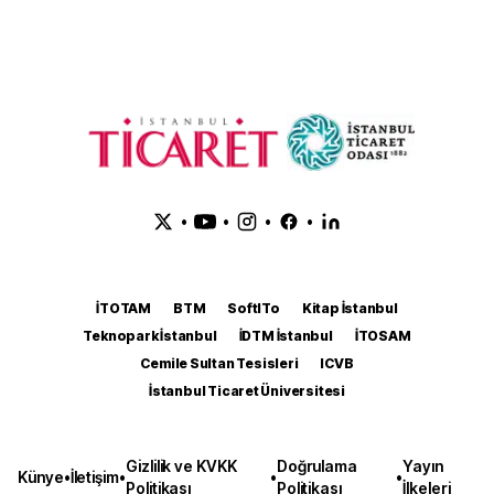
•
•
•
•
İTOTAM
BTM
SoftITo
Kitap İstanbul
Teknopark İstanbul
İDTM İstanbul
İTOSAM
Cemile Sultan Tesisleri
ICVB
İstanbul Ticaret Üniversitesi
Gizlilik ve KVKK
Doğrulama
Yayın
Künye
•
İletişim
•
•
•
Politikası
Politikası
İlkeleri