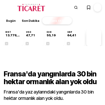
Bugün
Son Dakika
Finans
EKSTRA
BIST
USD
EUR
GBP
13.779,39
47,71
55,19
64,41
PİYASA
VERİLERİ
-0,14%
+0,18%
+0,32%
+0,38%
Dünya
Fransa'da yangınlarda 30 bin
hektar ormanlık alan yok oldu
Fransa'da yaz aylarındaki yangınlarda 30 bin
hektar ormanlık alan yok oldu.